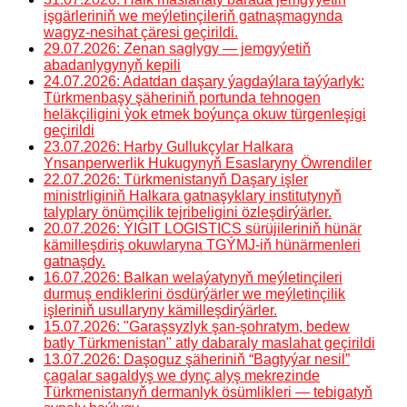
işgärleriniň we meýletinçileriň gatnaşmagynda
wagyz-nesihat çäresi geçirildi.
29.07.2026: Zenan saglygy — jemgyýetiň
abadanlygynyň kepili
24.07.2026: Adatdan daşary ýagdaýlara taýýarlyk:
Türkmenbaşy şäheriniň portunda tehnogen
heläkçiligini ỳok etmek boýunça okuw türgenleşigi
geçirildi
23.07.2026: Harby Gullukçylar Halkara
Ynsanperwerlik Hukugynyň Esaslaryny Öwrendiler
22.07.2026: Türkmenistanyň Daşary işler
ministrliginiň Halkara gatnaşyklary institutynyň
talyplary önümçilik tejribeligini özleşdirýärler.
20.07.2026: ÝIGIT LOGISTICS sürüjileriniň hünär
kämilleşdiriş okuwlaryna TGÝMJ-iň hünärmenleri
gatnaşdy.
16.07.2026: Balkan welaýatynyň meýletinçileri
durmuş endiklerini ösdürýärler we meýletinçilik
işleriniň usullaryny kämilleşdirýärler.
15.07.2026: "Garaşsyzlyk şan-şohratym, bedew
batly Türkmenistan" atly dabaraly maslahat geçirildi
13.07.2026: Daşoguz şäheriniň “Bagtyýar nesil”
çagalar sagaldyş we dynç alyş mekrezinde
Türkmenistanyň dermanlyk ösümlikleri — tebigatyň