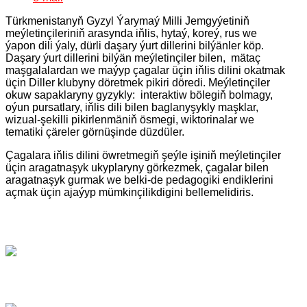
Türkmenistanyň Gyzyl Ýarymaý Milli Jemgyýetiniň
meýletinçileriniň arasynda iňlis, hytaý, koreý, rus we
ýapon dili ýaly, dürli daşary ýurt dillerini bilýänler köp.
Daşary ýurt dillerini bilýän meýletinçiler bilen, mätaç
maşgalalardan we maýyp çagalar üçin iňlis dilini okatmak
üçin Diller klubyny döretmek pikiri döredi. Meýletinçiler
okuw sapaklaryny gyzykly: interaktiw bölegiň bolmagy,
oýun pursatlary, iňlis dili bilen baglanyşykly maşklar,
wizual-şekilli pikirlenmäniň ösmegi, wiktorinalar we
tematiki çäreler görnüşinde düzdüler.
Çagalara iňlis dilini öwretmegiň şeýle işiniň meýletinçiler
üçin aragatnaşyk ukyplaryny görkezmek, çagalar bilen
aragatnaşyk gurmak we belki-de pedagogiki endiklerini
açmak üçin ajaýyp mümkinçilikdigini bellemelidiris.