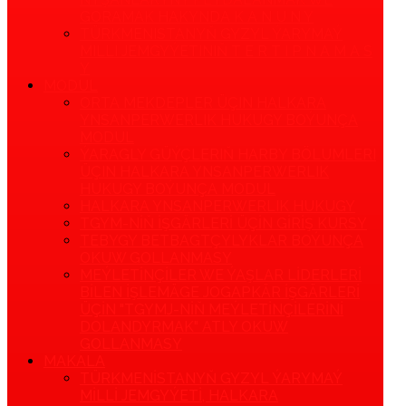
GORAMAK HAKYNDA K A N U N Y
TÜRKMENISTANYŇ GYZYL ÝARYMAÝ
MILLI JEMGYÝETINIŇ T E R T I P N A M A S
Y
MODUL
ORTA MEKDEPLER ÜÇIN HALKARA
YNSANPERWERLIK HUKUGY BOÝUNÇA
MODUL
ÝARAGLY GÜÝÇLERIŇ HARBY BÖLUMLERI
ÜÇIN HALKARA YNSANPERWERLIK
HUKUGY BOÝUNÇA MODUL
HALKARA YNSANPERWERLIK HUKUGY
TGYM-NIŇ IŞGÄRLERI ÜÇIN GIRIŞ KURSY
TEBYGY BETBAGTÇYLYKLAR BOÝUNÇA
OKUW GOLLANMASY
MEÝLETINÇILER WE ÝAŞLAR LIDERLERI
BILEN IŞLEMÄGE JOGAPKÄR IŞGÄRLERI
ÜÇIN "TGYMJ-NIŇ MEÝLETINÇILERINI
DOLANDYRMAK" ATLY OKUW
GOLLANMASY
MAKALA
TÜRKMENISTANYŇ GYZYL ÝARYMAÝ
MILLI JEMGYÝETI, HALKARA