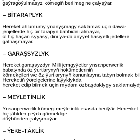
gaýragoýulmasyz kömegiň berilmegine çalyşýar.
– BITARAPLYK
Hereket ählumumy ynanyşmagy saklamak üçin dawa-
jenjellerde hiç bir tarapyň bähbidini almaýar,
ol hiç haçan syýasy, dini ýa-da aňyýet häsiýetli jedellere
gatnaşmaýar.
– GARAŞSYZLYK
Hereket garaşsyzdyr. Milli jemgyýetler ynsanperwerlik
babatynda öz ýurtlarynyň hökümetleriniň
kömekçileri we öz ýurtlarynyň kanunlaryna tabyn bolmak bil
Hereketiň ýörelgelerine laýyklykda
hereket edip bilmek üçin mydam özbaşdaklygy saklamalyd
– MEÝLETINLIK
Ynsanperwerlik kömegi meýletinlik esasda berilýär. Here¬ket
hiç jähtden peýda görmeklige
düýbünden çalyşmaýar.
– ÝEKE-TÄKLIK