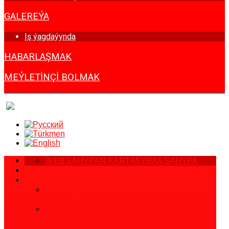
GALEREÝA
Iş ýagdaýynda
HABARLAŞMAK
MEÝLETINÇI BOLMAK
WEB SAHYPAN KARTASY
BAŞ SAHYPA
HABARLAR
BIZ BARADA
TÜRKMENISTANYŇ GYZYL ÝARYMAÝ
MILLI JEMGYÝETI HAKYNDA K A N U N Y
TÜRKMENISTANYŇ K A N U N Y GYZYL
ÝARYMAÝYŇ WE GYZYL HAJYŇ
NYŞANLARYNY PEÝDALANMAK WE