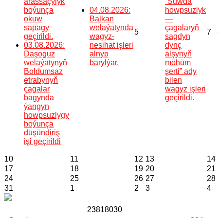
arassaçylyk
“Suwda
boýunça
04.08.2026:
howpsuzlyk
okuw
Balkan
—
sapagy
welaýatynda
çagalaryň
5
7
geçirildi.
wagyz-
sagdyn
03.08.2026:
nesihat işleri
dynç
Daşoguz
alnyp
alşynyň
welaýatynyň
barylýar.
möhüm
Boldumsaz
şerti” ady
etrabynyň
bilen
çagalar
wagyz işleri
bagynda
geçirildi.
ýangyn
howpsuzlygy
boýunça
düşündiriş
işi geçirildi
10
11
12
13
14
17
18
19
20
21
24
25
26
27
28
31
1
2
3
4
2
3
8
1
8
0
3
0