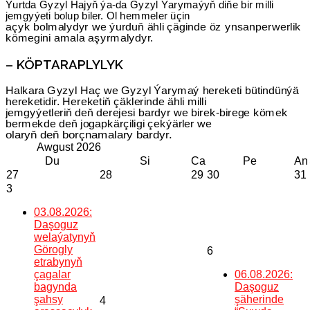
Ýurtda Gyzyl Hajyň ýa-da Gyzyl Ýarymaýyň diňe bir milli
jemgyýeti bolup biler. Ol hemmeler üçin
açyk bolmalydyr we ýurduň ähli çäginde öz ynsanperwerlik
kömegini amala aşyrmalydyr.
– KÖPTARAPLYLYK
Halkara Gyzyl Haç we Gyzyl Ýarymaý hereketi bütindünýä
hereketidir. Hereketiň çäklerinde ähli milli
jemgyýetleriň deň derejesi bardyr we birek-birege kömek
bermekde deň jogapkärçiligi çekýärler we
olaryň deň borçnamalary bardyr.
Awgust
2026
Du
Si
Ca
Pe
An
27
28
29
30
31
3
03.08.2026:
Daşoguz
welaýatynyň
Görogly
6
etrabynyň
çagalar
06.08.2026:
bagynda
Daşoguz
şahsy
şäherinde
4