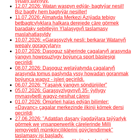
şypaly baýlygy.
12.07.2026: Watan waspyn edýär- bagtyýar nesil!
Biz bagtly hem bagtyýär nesiller!
11.07.2026: Almatyda Merkezi Aziýada tebigy
betbagtçylyklara halkara derejede çäre görmek
baradaky sebitleýin Ylalaşygyň taslamasy
maslahatlaşyldy
10.07.2026: «Garaşsyzlyk nesli: berkarar Watanyň
wepaly goragçylary»
10.07.2026: Daşoguz şäherinde çagalaryň arasynda
ýangyn howpsuzlygy boýunça sport bäsleşigi
geçirildi
08.07.2026: Daşoguz welaýatynda çagalaryň
arasynda tomus paslynda yssy howadan goranmak
boýunça wagyz - işleri geçirildi.
06.07.2026: “Ýaşajyk ýangyn söndürijiler”
05.07.2026: Garaşsyzlygynyň 35- ýyllygy
mynasybetli wagyz-nesihat çäresi
01.07.2026: Ömürleri halas edýän bilimler:
«Dayanç» çagalar merkezinde ilkinji kömek dersi
geçirildi
27.06.2026: "Adatdan daşary ýagdaýlara taýýarlyk
görmek we ynsanperwerlik çärelerinde Milli
jemgyýetiň mümkinçiliklerini güýçlendirmek"
taslamasy işi başlady.