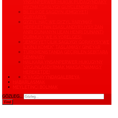
YNSANPERWER HUKUK PUDAGYNDAKY
HYZMATDAŞLYGY GÜÝÇLENDIRÝÄR
BILELIKDE SAGDYN JEMGYÝETI
GURÝARYS
GYZYL HAÇ WE GYZYL ÝARYMAÝ
HEREKETINIŇ ESASLANDYRYJYSY ŽAN
ANRI DÜNANYŇ (JEAN HENRI DUNANT)
DURMUŞY WE IŞ ÝÖRELGESI.
“JEMGYÝETÇILIK SAGLYGY GORAÝYŞY WE
ILKINJI KÖMEK” TASLAMASY GIŇEÝÄR
TÜRKMENISTANDA GEÇIRILEN SEBITARA
SEMINARY
HALKARA YNSANPERWER HUKUGYNY
UÝGUNLAŞDYRMAK MAKSATNAMASY
HEREKETDE!
IŞ ÝAGDAÝYNDA
GALEREÝA
HABARLAŞMAK
MEÝLETINÇI BOLMAK
GÖZLEG...
Find