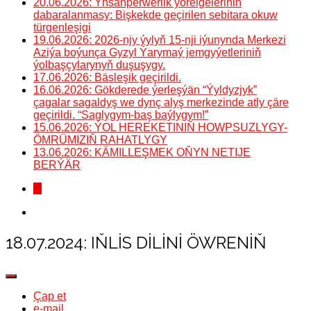
20.06.2026: Ynsanperwerlik ýörelgeleriniň
dabaralanmasy: Bişkekde geçirilen sebitara okuw
türgenleşigi
19.06.2026: 2026-njy ýylyň 15-nji iýunynda Merkezi
Aziýa boýunça Gyzyl Ýarymaý jemgyýetleriniň
ýolbaşçylarynyň duşuşygy.
17.06.2026: Bäsleşik geçirildi.
16.06.2026: Gökderede ýerleşýän “Ýyldyzjyk”
çagalar sagaldyş we dynç alyş merkezinde atly çäre
geçirildi. “Saglygym-baş baýlygym!”
15.06.2026: ÝOL HEREKETINIŇ HOWPSUZLYGY-
ÖMRÜMIZIŇ RAHATLYGY
13.06.2026: KÄMILLEŞMEK OŇYN NETIJE
BERÝÄR
...
18.07.2024: IŇLIS DILINI ÖWRENIŇ
Çap et
e-mail