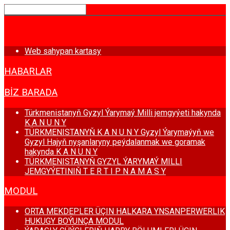
BAŞ SAHYPA
Web sahypan kartasy
HABARLAR
BIZ BARADA
Türkmenistanyň Gyzyl Ýarymaý Milli jemgyýeti hakynda
K A N U N Y
TÜRKMENISTANYŇ K A N U N Y Gyzyl Ýarymaýyň we
Gyzyl Hajyň nyşanlaryny peýdalanmak we goramak
hakynda K A N U N Y
TÜRKMENISTANYŇ GYZYL ÝARYMAÝ MILLI
JEMGYÝETINIŇ T E R T I P N A M A S Y
MODUL
ORTA MEKDEPLER ÜÇIN HALKARA YNSANPERWERLIK
HUKUGY BOÝUNÇA MODUL