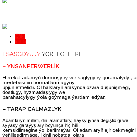
Öňki
Indiki
ESASGOÝUJY
ÝÖRELGELERI
– YNSANPERWERLIK
Hereket adamyň durmuşyny we saglygyny goramalydyr, 
mertebesiniň hormatlanmagyny
üpjün etmelidir. Ol halklaryň arasynda özara düşünişmegi,
dostlugy, hyzmatdaşlygy we
parahatçylygy ýola goýmaga ýardam edýär.
– TARAP ÇALMAZLYK
Adamlaryň milleti, dini alamatlary, haýsy jynsa degişlidigi we
syýasy garaýyşlary boýunça hiç hili
kemsidilmegine ýol berilmeýär. Ol adamlaryň ejir çekmegini
ýeňilleşdirmäge, ilkinji nobatda, olara