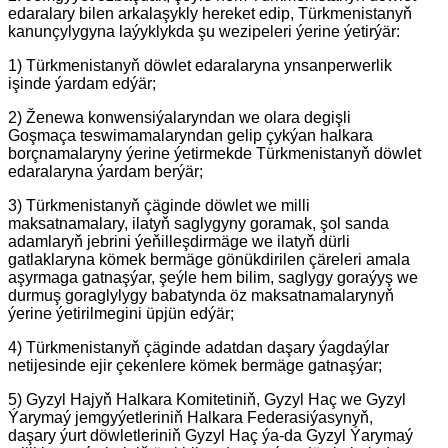
edaralary bilen arkalaşykly hereket edip, Türkmenistanyň
kanunçylygyna laýyklykda şu wezipeleri ýerine ýetirýär:
1) Türkmenistanyň döwlet edaralaryna ynsanperwerlik
işinde ýardam edýär;
2) Ženewa konwensiýalaryndan we olara degişli
Goşmaça teswimamalaryndan gelip çykýan halkara
borçnamalaryny ýerine ýetirmekde Türkmenistanyň döwlet
edaralaryna ýardam berýär;
3) Türkmenistanyň çäginde döwlet we milli
maksatnamalary, ilatyň saglygyny goramak, şol sanda
adamlaryň jebrini ýeňilleşdirmäge we ilatyň dürli
gatlaklaryna kömek bermäge gönükdirilen çäreleri amala
aşyrmaga gatnaşýar, şeýle hem bilim, saglygy goraýyş we
durmuş goraglylygy babatynda öz maksatnamalarynyň
ýerine ýetirilmegini üpjün edýär;
4) Türkmenistanyň çäginde adatdan daşary ýagdaýlar
netijesinde ejir çekenlere kömek bermäge gatnaşýar;
5) Gyzyl Hajyň Halkara Komitetiniň, Gyzyl Haç we Gyzyl
Ýarymaý jemgyýetleriniň Halkara Federasiýasynyň,
daşary ýurt döwletleriniň Gyzyl Haç ýa-da Gyzyl Ýarymaý