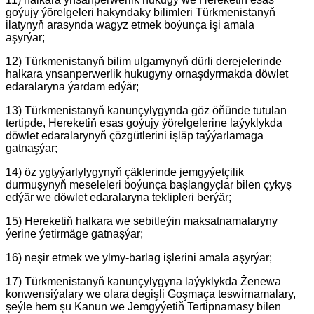
goýujy ýörelgeleri hakyndaky bilimleri Türkmenistanyň
ilatynyň arasynda wagyz etmek boýunça işi amala
aşyrýar;
12) Türkmenistanyň bilim ulgamynyň dürli derejelerinde
halkara ynsanperwerlik hukugyny ornaşdyrmakda döwlet
edaralaryna ýardam edýär;
13) Türkmenistanyň kanunçylygynda göz öňünde tutulan
tertipde, Hereketiň esas goýujy ýörelgelerine laýyklykda
döwlet edaralarynyň çözgütlerini işläp taýýarlamaga
gatnaşýar;
14) öz ygtyýarlylygynyň çäklerinde jemgyýetçilik
durmuşynyň meseleleri boýunça başlangyçlar bilen çykyş
edýär we döwlet edaralaryna teklipleri berýär;
15) Hereketiň halkara we sebitleýin maksatnamalaryny
ýerine ýetirmäge gatnaşýar;
16) neşir etmek we ylmy-barlag işlerini amala aşyrýar;
17) Türkmenistanyň kanunçylygyna laýyklykda Ženewa
konwensiýalary we olara degişli Goşmaça teswirnamalary,
şeýle hem şu Kanun we Jemgyýetiň Tertipnamasy bilen