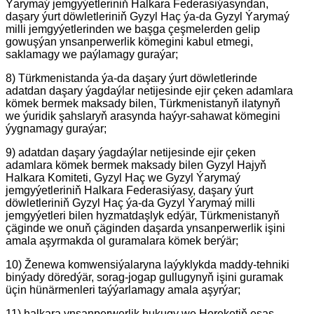
Ýarymaý jemgyýetleriniň Halkara Federasiýasyndan,
daşary ýurt döwletleriniň Gyzyl Haç ýa-da Gyzyl Ýarymaý
milli jemgyýetlerinden we başga çeşmelerden gelip
gowuşýan ynsanperwerlik kömegini kabul etmegi,
saklamagy we paýlamagy guraýar;
8) Türkmenistanda ýa-da daşary ýurt döwletlerinde
adatdan daşary ýagdaýlar netijesinde ejir çeken adamlara
kömek bermek maksady bilen, Türkmenistanyň ilatynyň
we ýuridik şahslaryň arasynda haýyr-sahawat kömegini
ýygnamagy guraýar;
9) adatdan daşary ýagdaýlar netijesinde ejir çeken
adamlara kömek bermek maksady bilen Gyzyl Hajyň
Halkara Komiteti, Gyzyl Haç we Gyzyl Ýarymaý
jemgyýetleriniň Halkara Federasiýasy, daşary ýurt
döwletleriniň Gyzyl Haç ýa-da Gyzyl Ýarymaý milli
jemgyýetleri bilen hyzmatdaşlyk edýär, Türkmenistanyň
çäginde we onuň çäginden daşarda ynsanperwerlik işini
amala aşyrmakda ol guramalara kömek berýär;
10) Ženewa komwensiýalaryna laýyklykda maddy-tehniki
binýady döredýär, sorag-jogap gullugynyň işini guramak
üçin hünärmenleri taýýarlamagy amala aşyrýar;
11) halkara ynsanperwerlik hukugy we Hereketiň esas