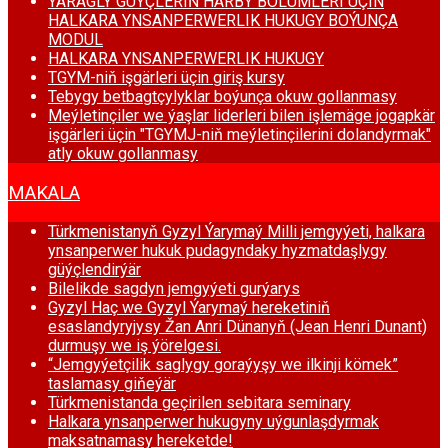
ÝARAGLY GÜÝÇLERIŇ HARBY BÖLUMLERI ÜÇIN
HALKARA YNSANPERWERLIK HUKUGY BOÝUNÇA
MODUL
HALKARA YNSANPERWERLIK HUKUGY
TGYM-niň işgärleri üçin giriş kursy
Tebygy betbagtçylyklar boýunça okuw gollanmasy
Meýletinçiler we ýaşlar liderleri bilen işlemäge jogapkär
işgärleri üçin "TGYMJ-niň meýletinçilerini dolandyrmak"
atly okuw gollanmasy
MAKALA
Türkmenistanyň Gyzyl Ýarymaý Milli jemgyýeti, halkara
ynsanperwer hukuk pudagyndaky hyzmatdaşlygy
güýçlendirýär
Bilelikde sagdyn jemgyýeti gurýarys
Gyzyl Haç we Gyzyl Ýarymaý hereketiniň
esaslandyryjysy Žan Anri Dünanyň (Jean Henri Dunant)
durmuşy we iş ýörelgesi.
“Jemgyýetçilik saglygy goraýyşy we ilkinji kömek”
taslamasy giňeýär
Türkmenistanda geçirilen sebitara seminary
Halkara ynsanperwer hukugyny uýgunlaşdyrmak
maksatnamasy hereketde!