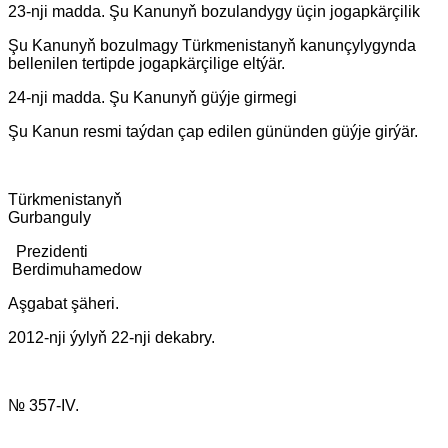
23-nji madda. Şu Kanunyň bozulandygy üçin jogapkärçilik
Şu Kanunyň bozulmagy Türkmenistanyň kanunçylygynda
bellenilen tertipde jogapkärçilige eltýär.
24-nji madda. Şu Kanunyň güýje girmegi
Şu Kanun resmi taýdan çap edilen gününden güýje girýär.
Türkmenistanyň
Gurbanguly
Prezidenti
Berdimuhamedow
Aşgabat şäheri.
2012-nji ýylyň 22-nji dekabry.
№ 357-IV.