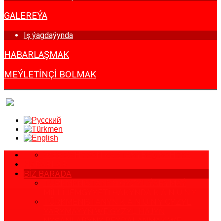
GALEREÝA
Iş ýagdaýynda
HABARLAŞMAK
MEÝLETINÇI BOLMAK
WEB SAHYPAN KARTASY
BAŞ SAHYPA
HABARLAR
BIZ BARADA
TÜRKMENISTANYŇ GYZYL ÝARYMAÝ
MILLI JEMGYÝETI HAKYNDA K A N U N Y
TÜRKMENISTANYŇ K A N U N Y GYZYL
ÝARYMAÝYŇ WE GYZYL HAJYŇ
NYŞANLARYNY PEÝDALANMAK WE