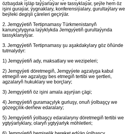
özbaşdak işläp taýýarlaýar we tassyklaýar, şeýle hem öz
işini guraýar, ýygnaklary, konferensiýalary, gurultaýlary we
beýleki degişli çäreleri geçirýär.
2. Jemgyýetiň Tertipnamasy Türkmenistanyň
kanunçylygyna laýyklykda Jemgyýetiň gurultaýynda
tassyklanylýar.
3. Jemgyýetiň Tertipnamasy şu aşakdakylary göz öňünde
tutmalydyr:
1) Jemgyýetiň ady, maksatlary we wezipeleri;
2) Jemgyýeti döretmegiň, Jemgyýete agzalyga kabul
etmegiň we agzalygy bes etmegiň tertibi we şertleri,
agzalaryň hukuklary we borçlary;
3) Jemgyýetiň öz işini amala aşyrýan çägi;
4) Jemgyýetiň guramaçylyk gurluşy, onuň ýolbaşçy we
gözegçilik-derňew edaralary;
5) Jemgyýetiň ýolbaşçy edaralaryny döretmegiň tertibi we
ygtyýarlyklary, olaryň ygtyýarlyk möhletleri;
6) Jemgyýetiň hemişelik hereket edýän ýolbaşçy