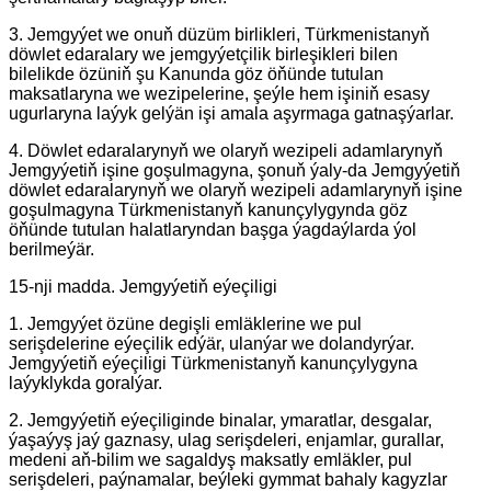
3. Jemgyýet we onuň düzüm birlikleri, Türkmenistanyň
döwlet edaralary we jemgyýetçilik birleşikleri bilen
bilelikde özüniň şu Kanunda göz öňünde tutulan
maksatlaryna we wezipelerine, şeýle hem işiniň esasy
ugurlaryna laýyk gelýän işi amala aşyrmaga gatnaşýarlar.
4. Döwlet edaralarynyň we olaryň wezipeli adamlarynyň
Jemgyýetiň işine goşulmagyna, şonuň ýaly-da Jemgyýetiň
döwlet edaralarynyň we olaryň wezipeli adamlarynyň işine
goşulmagyna Türkmenistanyň kanunçylygynda göz
öňünde tutulan halatlaryndan başga ýagdaýlarda ýol
berilmeýär.
15-nji madda. Jemgyýetiň eýeçiligi
1. Jemgyýet özüne degişli emläklerine we pul
serişdelerine eýeçilik edýär, ulanýar we dolandyrýar.
Jemgyýetiň eýeçiligi Türkmenistanyň kanunçylygyna
laýyklykda goralýar.
2. Jemgyýetiň eýeçiliginde binalar, ymaratlar, desgalar,
ýaşaýyş jaý gaznasy, ulag serişdeleri, enjamlar, gurallar,
medeni aň-bilim we sagaldyş maksatly emläkler, pul
serişdeleri, paýnamalar, beýleki gymmat bahaly kagyzlar