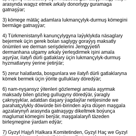
arasynda wagyz etmek arkaly donorlygy guramaga
gatnaşýar;
3) kömege mätäç adamlara lukmançylyk-durmuş kömegini
bermäge gatnaşýar;
4) Türkmenistanyň kanunçylygyna laýyklykda näsaglary
bejermek üçin gerek bolan saglygy goraýyş maksatly
önümleri we derman serişdelerini Jemgyýetiň
dermanhana ulgamy arkaly ýerleşdirmek işini amala
aşyrýar, ilatyň dürli gatlaklary üçin lukmançylyk-durmuş
hyzmatlaryny ýerine ýetirýär;
5) zerur halatlarda, bosgunlara we ilatyň dürli gatlaklaryna
kömek bermek üçin ýörite gulluklary döredýär;
6) nam-nyşansyz ýitenleri gözlemegi amala aşyrmak
maksady bilen gözleg gullugyny döredýär, ýaragly
çaknyşyklar, adatdan daşary ýagdaýlar netijesinde we
parahatçylykly döwürde biri-birinden aýra düşen maşgala
agzalarynyň arasynda gatnaşygy dikeltmek boýunça
maglumat kömegini berýär, maşgalalaryň täzeden
birleşmegine ýardam edýär;
7) Gyzyl Hajyň Halkara Komitetinden, Gyzyl Haç we Gyzyl