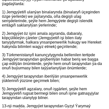
ýagdaýlarda:
1) Jemgyýetiň ulanýan binalarynda (binalaryň üçeginden
özge ýerlerde) we jaýlarynda, oňa degişli ulag
serişdelerinde, şeýle hem Jemgyýete degişli islendik
emlägiň saklanylýan ýerlerinde;
2) Jemgyýet öz işini amala aşyranda, dabaraly,
köpçülikleýin çäreler (Jemgyýetiň işi bilen ilaty
tanyşdyrmak, halkara ynsanpenwerlik hukugy we Hereket
hakynda bilimleri wagyz etmek) geçirilende;
3) Türkmenistanyň kanunçylygynda bellenilen tertipde
Jemgyýet tarapyndan goýberilýän habar beriş we başga
çap edilýän önümlerde, şeýle hem onuň tarapyndan ýa-da
onuň buýurmasy bilen taýýarlanylýan önümlerde;
4) Jemgyýet tarapyndan iberilýän ynsanpenwerlik
ýükleriniň ýüzüne geçirmek bilen;
5) Jemgyýetiň agzalary, onuň işgärleri, şeýle hem
Jemgyýetiň rugsat bermegi bilen onuň işine gatnaşyjylar
tarapyndan ulanylyp bilner.
13-nji madda. Jemgyýet tarapyndan Gyzyl Ýarymaý