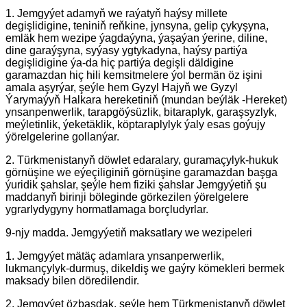
1. Jemgyýet adamyň we raýatyň haýsy millete
degişlidigine, teniniň reňkine, jynsyna, gelip çykyşyna,
emläk hem wezipe ýagdaýyna, ýaşaýan ýerine, diline,
dine garaýşyna, syýasy ygtykadyna, haýsy partiýa
degişlidigine ýa-da hiç partiýa degişli däldigine
garamazdan hiç hili kemsitmelere ýol bermän öz işini
amala aşyrýar, şeýle hem Gyzyl Hajyň we Gyzyl
Ýarymaýyň Halkara hereketiniň (mundan beýläk -Hereket)
ynsanpenwerlik, tarapgöýsüzlik, bitaraplyk, garaşsyzlyk,
meýletinlik, ýeketäklik, köptaraplylyk ýaly esas goýujy
ýörelgelerine gollanýar.
2. Türkmenistanyň döwlet edaralary, guramaçylyk-hukuk
görnüşine we eýeçiliginiň görnüşine garamazdan başga
ýuridik şahslar, şeýle hem fiziki şahslar Jemgyýetiň şu
maddanyň birinji böleginde görkezilen ýörelgelere
ygrarlydygyny hormatlamaga borçludyrlar.
9-njy madda. Jemgyýetiň maksatlary we wezipeleri
1. Jemgyýet mätäç adamlara ynsanperwerlik,
lukmançylyk-durmuş, dikeldiş we gaýry kömekleri bermek
maksady bilen döredilendir.
2. Jemgyýet özbaşdak, şeýle hem Türkmenistanyň döwlet