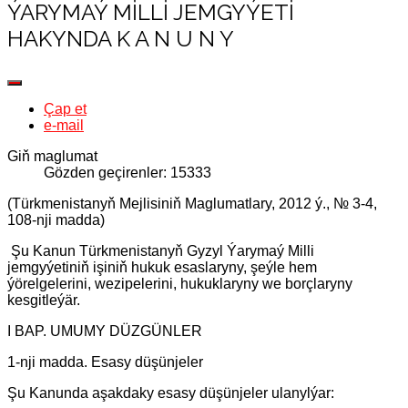
ÝARYMAÝ MILLI JEMGYÝETI
HAKYNDA K A N U N Y
Çap et
e-mail
Giň maglumat
Gözden geçirenler: 15333
(Türkmenistanyň Mejlisiniň Maglumatlary, 2012 ý., № 3-4,
108-nji madda)
Şu Kanun Türkmenistanyň Gyzyl Ýarymaý Milli
jemgyýetiniň işiniň hukuk esaslaryny, şeýle hem
ýörelgelerini, wezipelerini, hukuklaryny we borçlaryny
kesgitleýär.
I BAP. UMUMY DÜZGÜNLER
1-nji madda. Esasy düşünjeler
Şu Kanunda aşakdaky esasy düşünjeler ulanylýar: