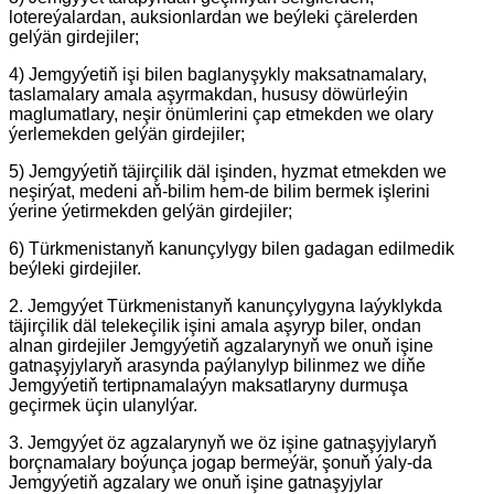
lotereýalardan, auksionlardan we beýleki çärelerden
gelýän girdejiler;
4) Jemgyýetiň işi bilen baglanyşykly maksatnamalary,
taslamalary amala aşyrmakdan, hususy döwürleýin
maglumatlary, neşir önümlerini çap etmekden we olary
ýerlemekden gelýän girdejiler;
5) Jemgyýetiň täjirçilik däl işinden, hyzmat etmekden we
neşirýat, medeni aň-bilim hem-de bilim bermek işlerini
ýerine ýetirmekden gelýän girdejiler;
6) Türkmenistanyň kanunçylygy bilen gadagan edilmedik
beýleki girdejiler.
2. Jemgyýet Türkmenistanyň kanunçylygyna laýyklykda
täjirçilik däl telekeçilik işini amala aşyryp biler, ondan
alnan girdejiler Jemgyýetiň agzalarynyň we onuň işine
gatnaşyjylaryň arasynda paýlanylyp bilinmez we diňe
Jemgyýetiň tertipnamalaýyn maksatlaryny durmuşa
geçirmek üçin ulanylýar.
3. Jemgyýet öz agzalarynyň we öz işine gatnaşyjylaryň
borçnamalary boýunça jogap bermeýär, şonuň ýaly-da
Jemgyýetiň agzalary we onuň işine gatnaşyjylar