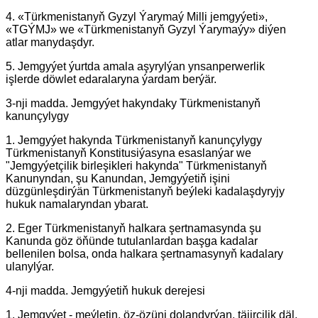
4. «Türkmenistanyň Gyzyl Ýarymaý Milli jemgyýeti»,
«TGÝMJ» we «Türkmenistanyň Gyzyl Ýarymaýy» diýen
atlar manydaşdyr.
5. Jemgyýet ýurtda amala aşyrylýan ynsanperwerlik
işlerde döwlet edaralaryna ýardam berýär.
3-nji madda. Jemgyýet hakyndaky Türkmenistanyň
kanunçylygy
1. Jemgyýet hakynda Türkmenistanyň kanunçylygy
Türkmenistanyň Konstitusiýasyna esaslanýar we
"Jemgyýetçilik birleşikleri hakynda" Türkmenistanyň
Kanunyndan, şu Kanundan, Jemgyýetiň işini
düzgünleşdirýän Türkmenistanyň beýleki kadalaşdyryjy
hukuk namalaryndan ybarat.
2. Eger Türkmenistanyň halkara şertnamasynda şu
Kanunda göz öňünde tutulanlardan başga kadalar
bellenilen bolsa, onda halkara şertnamasynyň kadalary
ulanylýar.
4-nji madda. Jemgyýetiň hukuk derejesi
1. Jemgyýet - meýletin, öz-özüni dolandyrýan, täjirçilik däl,