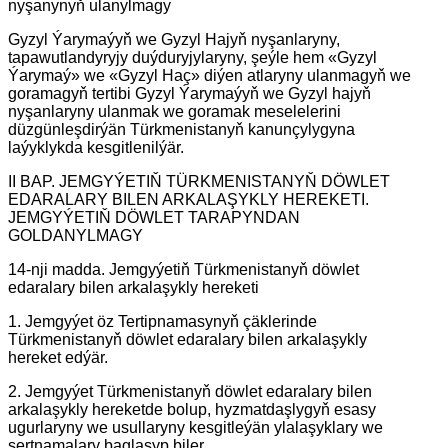
nyşanynyň ulanylmagy
Gyzyl Ýarymaýyň we Gyzyl Hajyň nyşanlaryny,
tapawutlandyryjy duýduryjylaryny, şeýle hem «Gyzyl
Ýarymaý» we «Gyzyl Haç» diýen atlaryny ulanmagyň we
goramagyň tertibi Gyzyl Ýarymaýyň we Gyzyl hajyň
nyşanlaryny ulanmak we goramak meselelerini
düzgünleşdirýän Türkmenistanyň kanunçylygyna
laýyklykda kesgitlenilýär.
II BAP. JEMGYÝETIŇ TÜRKMENISTANYŇ DÖWLET
EDARALARY BILEN ARKALAŞYKLY HEREKETI.
JEMGYÝETIŇ DÖWLET TARAPYNDAN
GOLDANYLMAGY
14-nji madda. Jemgyýetiň Türkmenistanyň döwlet
edaralary bilen arkalaşykly hereketi
1. Jemgyýet öz Tertipnamasynyň çäklerinde
Türkmenistanyň döwlet edaralary bilen arkalaşykly
hereket edýär.
2. Jemgyýet Türkmenistanyň döwlet edaralary bilen
arkalaşykly hereketde bolup, hyzmatdaşlygyň esasy
ugurlaryny we usullaryny kesgitleýän ylalaşyklary we
şertnamalary baglaşyp biler.