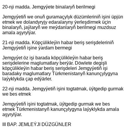
20-nji madda. Jemgyýete binalaryň berilmegi
Jemgyýetiň we onuň guramaçylyk düzümleriniň işini üpjün
etmek we dolandyryjy edaralaryny ýerleşdirmek üçin
binalaryň, jaýlaryň we meýdanlaryň berilmegi muzdsuz
amala aşyrylýar.
21-nji madda. Köpçülikleýin habar beriş serişdeleriniň
Jemgyýetiň işine ýardam bermegi
Jemgyýet öz işi barada köpçülikleýin habar beriş
serişdelerine maglumatlary berýär. Döwlete degişli
köpçülikleýin habar beriş serişdeleri Jemgyýetiň işi
baradaky maglumatlary Türkmenistanyň kanunçylygyna
laýyklykda çap edýärler.
22-nji madda. Jemgyýetiň işini togtatmak, üýtgedip gurmak
we bes etmek
Jemgyýetiň işini togtatmak, üýtgedip gurmak we bes
etmek Türkmenistanyň kanunçylygyna laýyklykda amala
aşyrylýar.
III BAP. JEMLEÝJI DÜZGÜNLER