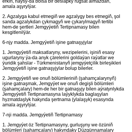
erkin, haýsy-da bolsa bir deslapky rugsat almazdan,
amala aşyrylýar.
2. Agzalyga kabul etmegiň we agzalygy bes etmegiň, şol
sanda agzalykdan çykmagyň we çykarylmagyň tertibi
hem-de şertleri Jemgyýetiň Tertipnamasy bilen
kesgitlenilýär.
6-njy madda. Jemgyýetiň işine gatnaşyjylar
1. Jemgyýetiň maksatlaryny, wezipelerini, işiniň esasy
ugurlaryny ýa-da anyk çärelerini goldaýan raýatlar we
ýuridik şahslar - Türkmenistanyň jemgyýetçilik birleşikleri
Jemgyýetiň işine gatnaşyjylar bolup bilerler.
2. Jemgyýetiň we onuň bölümleriniň (şahamçalarynyň)
işine gatnaşmak, Jemgyýet we onuň degişli bölümleri
(şahamçalary) hem-de her bir gatnaşyjy bilen aýratynlykda
Jemgyýetiň Tertipnamasyna laýyklykda baglaşylan
hyzmatdaşlyk hakynda şertnama (ylalaşyk) esasynda
amala aşyrylýar.
7-nji madda. Jemgyýetiň Tertipnamasy
1. Jemgyýet öz Tertipnamasyny, gurluşyny we özüniň
bölümleri (şahamçalary) hakyndaky Düzgünnamalary