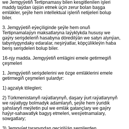
we Jemgyýetiň Tertipnamasy bilen kesgitlenilen işleri
maddy taýdan üpjün etmek üçin zerur bolan başga
emläkler, şeýle hem intellektual işleriň netijeleri bolup
biler.
3. Jemgyýetiň eýeçiliginde şeýle hem onuň
Tertipnamalaýyn maksatlaryna laýyklykda hususy we
gaýry serişdeleriň hasabyna döredilýän we satyn alynýan,
tabynlygyndaky edaralar, neşirýatlar, köpçülikleýin haba
beriş serişdeleri bolup biler.
16-njy madda. Jemgyýetiň emlägini emele getirmegiň
çeşmeleri
1. Jemgyýetiň serişdelerini we özge emläklerini emele
getirmegiň çeşmeleri şulardyr:
1) agzalyk tölegleri;
2) Türkmenistanyň raýatlarynyň, daşary ýurt raýatlarynyň
we raýatlygy bolmadyk adamlaryň, şeýle hem ýuridik
şahslaryň meýletin pul we emläk gatançlary we gaýry
haýyr-sahawatlyk bagyş etmeleri, wesýetnamalary,
sowgatlary;
3) Jemgyýet tarapyndan geçirilýän sergilerden,