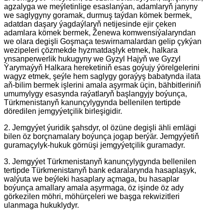
agzalyga we meýletinlige esaslanýan, adamlaryň janyny
we saglygyny goramak, durmuş taýdan kömek bermek,
adatdan daşary ýagdaýlaryň netijesinde ejir çeken
adamlara kömek bermek, Ženewa komwensiýalaryndan
we olara degişli Goşmaça teswirnamalardan gelip çykýan
wezipeleri çözmekde hyzmatdaşlyk etmek, halkara
ynsanperwerlik hukugyny we Gyzyl Hajyň we Gyzyl
Ýarymaýyň Halkara hereketiniň esas goýujy ýörelgelerini
wagyz etmek, şeýle hem saglygy goraýyş babatynda ilata
aň-bilim bermek işlerini amala aşyrmak üçin, bähbitleriniň
umumylygy esasynda raýatlaryň başlangyjy boýunça,
Türkmenistanyň kanunçylygynda bellenilen tertipde
döredilen jemgyýetçilik birleşigidir.
2. Jemgyýet ýuridik şahsdyr, ol özüne degişli ähli emlägi
bilen öz borçnamalary boýunça jogap berýär. Jemgyýetiň
guramaçylyk-hukuk görnüşi jemgyýetçilik guramadyr.
3. Jemgyýet Türkmenistanyň kanunçylygynda bellenilen
tertipde Türkmenistanyň bank edaralarynda hasaplaşyk,
walýuta we beýleki hasaplary açmaga, bu hasaplar
boýunça amallary amala aşyrmaga, öz işinde öz ady
görkezilen möhri, möhürçeleri we başga rekwizitleri
ulanmaga hukuklydyr.