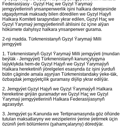
Federasiýasy - Gyzyl Haç we Gyzyl Ýarymaý
jemgyýetleriniň ynsanpenwerlik işini halkara derejesinde
utgaşdyrmak maksady bilen döredilen we Gyzyl Hajyň
Halkara Komiteti tarapyndan ykrar edilen, Gyzyl Haç we
Gyzyl Ýarymaý jemgyýetleriniň ählisini öz içine alýan
hökümete dahylsyz halkara ynsanperwer gurama.
2-nji madda. Türkmenistanyň Gyzyl Ýarymaý Milli
jemgyýeti
1. Türkmenistanyň Gyzyl Ýarymaý Milli jemgyýeti (mundan
beýläk - Jemgyýet) Türkmenistanyň kanunçylygyna
laýyklykda hem-de Gyzyl Hajyň we Gyzyl Ýarymaýyň
Halkara hereketiniň ýörelgeleri esasynda öz işini ýurduň
bütin çäginde amala aşyrýan Türkmenistandaky ýeke-täk,
özbaşdak jemgyýetçilik guramasy diýlip ykrar edilýär.
2. Jemgyýet Gyzyl Hajyň we Gyzyl Ýarymaýyň Halkara
hereketine girýän guramadyr we Gyzyl Haç we Gyzyl
Ýarymaý jemgyýetleriniň Halkara Federasiýasynyň
agzasydyr.
3. Jemgyýet şu Kanunda we Tertipnamasynda göz öňünde
tutulan maksatlaryny we wezipelerini ýerine ýetirmek üçin
özüniň ýerli bölümlerini (şahamçalaryny) döredýär.