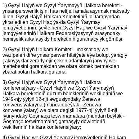
1) Gyzyl Hajyň we Gyzyl Ýarymaýyň Halkara hereketi -
ynsanperswerlik işini has netijeli amala aşyrmak maksady
bilen, Gyzyl Hajyň Halkara Komitetiniň, ol tarapyndan
ykrar edilen Gyzyl Haç ýa-da Gyzyl Ýarymaý
jemgyýetleriniň, şeýle hem Gyzyl Haç we Gyzyl Ýarymaý
jemgyýetleriniň Halkara Federasiýasynyň arasyndaky
hemişelik arkalaşykly hereketiniň guramaçylyk görnüşi;
2) Gyzyl Hajyň Halkara Komiteti - maksatlary we
wezipeleri diňe ynsanperwer häsiýete eýe bolup, ýaragly
çaknyşyklar zerarly ejir çeken adamlaryň janyny we
mertebesini goramakdan we olara kömek bermekden
ybarat bolan halkara gurama;
3) Gyzyl Hajyň we Gyzyl Ýarymaýyň Halkara
konferensiýasy - Gyzyl Hajyň we Gyzyl Ýarymaýyň
Halkara hereketiniň düzüm bölekleriniň wekilleriniň we
1949-njy ýylyň 12-nji awgustyndaky Ženewa
konwensiýalaryna (mundan beýläk - Ženewa
konwensiýalary) we olara degişli 1977-nji ýylyň 8-nji
iýunyndaky Goşmaça teswirnamalara (mundan beýläk -
Goşmaça teswirnamalar) gatnaşyjy döwletleriň
wekilleriniň halkara konferensiýasy;
4) Gyzyl Haç we Gyzyl Ýarymaý jemgyýetleriniň Halkara