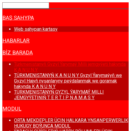
BAŞ SAHYPA
Web sahypan kartasy
HABARLAR
BIZ BARADA
Türkmenistanyň Gyzyl Ýarymaý Milli jemgyýeti hakynda
K A N U N Y
TÜRKMENISTANYŇ K A N U N Y Gyzyl Ýarymaýyň we
Gyzyl Hajyň nyşanlaryny peýdalanmak we goramak
hakynda K A N U N Y
TÜRKMENISTANYŇ GYZYL ÝARYMAÝ MILLI
JEMGYÝETINIŇ T E R T I P N A M A S Y
MODUL
ORTA MEKDEPLER ÜÇIN HALKARA YNSANPERWERLIK
HUKUGY BOÝUNÇA MODUL