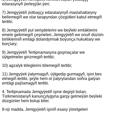
edarasynyň ýerleşýän ýeri;
7) Jemgyýetiň ýolbaşçy edaralarynyň maslahatlaryny
bellemegiň we olar tarapyndan çözgütleri kabul etmegiň
tertibi;
8) Jemgyýetiň pul serişdelerini we beýleki emläklerini
emele getirmegiň çeşmeleri, Jemgyýetiň we onuň düzüm
birlikleriniň emlägi dolandyrmak boýunça hukuklary we
borçlary;
9) Jemgyýetiň Tertipnamasyna goşmaçalar we
üýtgetmeler girizmegiň tertibi;
10) agzalyk töleglerini tölemegiň tertibi;
11) Jemgyýeti ýatyrmagyň, üýtgedip gurmagyň, işini bes
etmegiň tertibi, şeýle hem ol ýatyrylandan soňra galýan
emlägi paýlamagyň tertibi.
4. Tertipnamada Jemgyýetiň işine degişli bolan,
Türkmenistanyň kanunçylygyna garşy gelmeýän beýleki
düzgünler hem bolup biler.
8-nji madda. Jemgyýetiň işiniň esasy ýörelgeleri