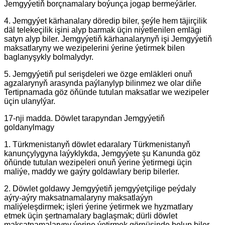
Jemgyýetiň borçnamalary boýunça jogap bermeýärler.
4. Jemgyýet kärhanalary döredip biler, şeýle hem täjirçilik
däl telekeçilik işini alyp barmak üçin niýetlenilen emlägi
satyn alyp biler. Jemgyýetiň kärhanalarynyň işi Jemgyýetiň
maksatlaryny we wezipelerini ýerine ýetirmek bilen
baglanyşykly bolmalydyr.
5. Jemgyýetiň pul serişdeleri we özge emläkleri onuň
agzalarynyň arasynda paýlanylyp bilinmez we olar diňe
Tertipnamada göz öňünde tutulan maksatlar we wezipeler
üçin ulanylýar.
17-nji madda. Döwlet tarapyndan Jemgyýetiň
goldanylmagy
1. Türkmenistanyň döwlet edaralary Türkmenistanyň
kanunçylygyna laýyklykda, Jemgyýete şu Kanunda göz
öňünde tutulan wezipeleri onuň ýerine ýetirmegi üçin
maliýe, maddy we gaýry goldawlary berip bilerler.
2. Döwlet goldawy Jemgyýetiň jemgyýetçilige peýdaly
aýry-aýry maksatnamalaryny maksatlaýyn
maliýeleşdirmek; işleri ýerine ýetirmek we hyzmatlary
etmek üçin şertnamalary baglaşmak; dürli döwlet
maksatnamalaryny ýerine ýetirmek görnüşinde bolup biler.