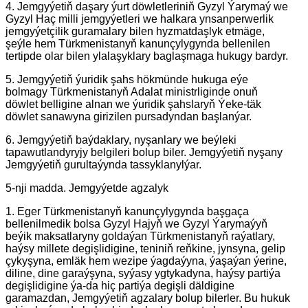
4. Jemgyýetiň daşary ýurt döwletleriniň Gyzyl Ýarymaý we
Gyzyl Haç milli jemgyýetleri we halkara ynsanperwerlik
jemgyýetçilik guramalary bilen hyzmatdaşlyk etmäge,
şeýle hem Türkmenistanyň kanunçylygynda bellenilen
tertipde olar bilen ylalaşyklary baglaşmaga hukugy bardyr.
5. Jemgyýetiň ýuridik şahs hökmünde hukuga eýe
bolmagy Türkmenistanyň Adalat ministrliginde onuň
döwlet belligine alnan we ýuridik şahslaryň Ýeke-täk
döwlet sanawyna girizilen pursadyndan başlanýar.
6. Jemgyýetiň baýdaklary, nyşanlary we beýleki
tapawutlandyryjy belgileri bolup biler. Jemgyýetiň nyşany
Jemgyýetiň gurultaýynda tassyklanylýar.
5-nji madda. Jemgyýetde agzalyk
1. Eger Türkmenistanyň kanunçylygynda başgaça
bellenilmedik bolsa Gyzyl Hajyň we Gyzyl Ýarymaýyň
beýik maksatlaryny goldaýan Türkmenistanyň raýatlary,
haýsy millete degişlidigine, teniniň reňkine, jynsyna, gelip
çykyşyna, emläk hem wezipe ýagdaýyna, ýaşaýan ýerine,
diline, dine garaýşyna, syýasy ygtykadyna, haýsy partiýa
degişlidigine ýa-da hiç partiýa degişli däldigine
garamazdan, Jemgyýetiň agzalary bolup bilerler. Bu hukuk