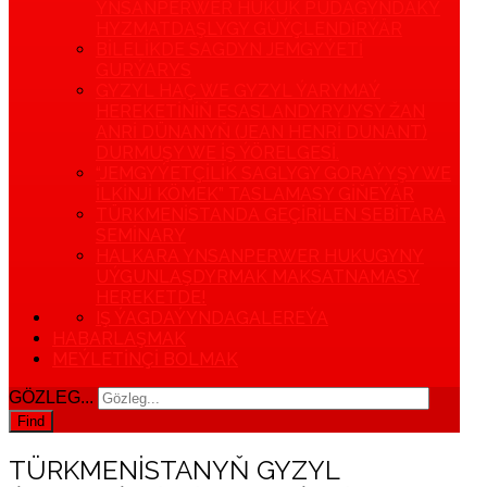
YNSANPERWER HUKUK PUDAGYNDAKY
HYZMATDAŞLYGY GÜÝÇLENDIRÝÄR
BILELIKDE SAGDYN JEMGYÝETI
GURÝARYS
GYZYL HAÇ WE GYZYL ÝARYMAÝ
HEREKETINIŇ ESASLANDYRYJYSY ŽAN
ANRI DÜNANYŇ (JEAN HENRI DUNANT)
DURMUŞY WE IŞ ÝÖRELGESI.
“JEMGYÝETÇILIK SAGLYGY GORAÝYŞY WE
ILKINJI KÖMEK” TASLAMASY GIŇEÝÄR
TÜRKMENISTANDA GEÇIRILEN SEBITARA
SEMINARY
HALKARA YNSANPERWER HUKUGYNY
UÝGUNLAŞDYRMAK MAKSATNAMASY
HEREKETDE!
IŞ ÝAGDAÝYNDA
GALEREÝA
HABARLAŞMAK
MEÝLETINÇI BOLMAK
GÖZLEG...
Find
TÜRKMENISTANYŇ GYZYL