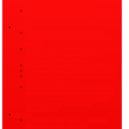
GORAMAK HAKYNDA K A N U N Y
TÜRKMENISTANYŇ GYZYL ÝARYMAÝ
MILLI JEMGYÝETINIŇ T E R T I P N A M A S
Y
MODUL
ORTA MEKDEPLER ÜÇIN HALKARA
YNSANPERWERLIK HUKUGY BOÝUNÇA
MODUL
ÝARAGLY GÜÝÇLERIŇ HARBY BÖLUMLERI
ÜÇIN HALKARA YNSANPERWERLIK
HUKUGY BOÝUNÇA MODUL
HALKARA YNSANPERWERLIK HUKUGY
TGYM-NIŇ IŞGÄRLERI ÜÇIN GIRIŞ KURSY
TEBYGY BETBAGTÇYLYKLAR BOÝUNÇA
OKUW GOLLANMASY
MEÝLETINÇILER WE ÝAŞLAR LIDERLERI
BILEN IŞLEMÄGE JOGAPKÄR IŞGÄRLERI
ÜÇIN "TGYMJ-NIŇ MEÝLETINÇILERINI
DOLANDYRMAK" ATLY OKUW
GOLLANMASY
MAKALA
TÜRKMENISTANYŇ GYZYL ÝARYMAÝ
MILLI JEMGYÝETI, HALKARA