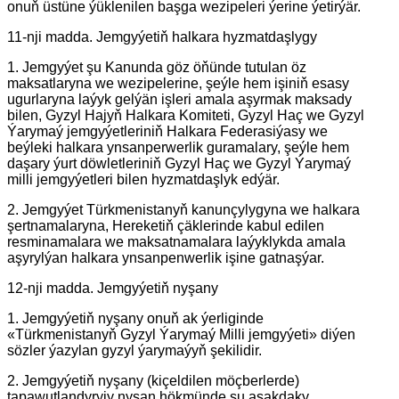
onuň üstüne ýüklenilen başga wezipeleri ýerine ýetirýär.
11-nji madda. Jemgyýetiň halkara hyzmatdaşlygy
1. Jemgyýet şu Kanunda göz öňünde tutulan öz
maksatlaryna we wezipelerine, şeýle hem işiniň esasy
ugurlaryna laýyk gelýän işleri amala aşyrmak maksady
bilen, Gyzyl Hajyň Halkara Komiteti, Gyzyl Haç we Gyzyl
Ýarymaý jemgyýetleriniň Halkara Federasiýasy we
beýleki halkara ynsanperwerlik guramalary, şeýle hem
daşary ýurt döwletleriniň Gyzyl Haç we Gyzyl Ýarymaý
milli jemgyýetleri bilen hyzmatdaşlyk edýär.
2. Jemgyýet Türkmenistanyň kanunçylygyna we halkara
şertnamalaryna, Hereketiň çäklerinde kabul edilen
resminamalara we maksatnamalara laýyklykda amala
aşyrylýan halkara ynsanpenwerlik işine gatnaşýar.
12-nji madda. Jemgyýetiň nyşany
1. Jemgyýetiň nyşany onuň ak ýerliginde
«Türkmenistanyň Gyzyl Ýarymaý Milli jemgyýeti» diýen
sözler ýazylan gyzyl ýarymaýyň şekilidir.
2. Jemgyýetiň nyşany (kiçeldilen möçberlerde)
tapawutlandyryjy nyşan hökmünde şu aşakdaky