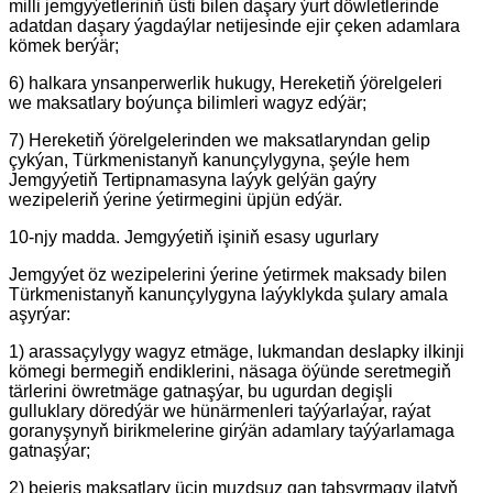
milli jemgyýetleriniň üsti bilen daşary ýurt döwletlerinde
adatdan daşary ýagdaýlar netijesinde ejir çeken adamlara
kömek berýär;
6) halkara ynsanperwerlik hukugy, Hereketiň ýörelgeleri
we maksatlary boýunça bilimleri wagyz edýär;
7) Hereketiň ýörelgelerinden we maksatlaryndan gelip
çykýan, Türkmenistanyň kanunçylygyna, şeýle hem
Jemgyýetiň Tertipnamasyna laýyk gelýän gaýry
wezipeleriň ýerine ýetirmegini üpjün edýär.
10-njy madda. Jemgyýetiň işiniň esasy ugurlary
Jemgyýet öz wezipelerini ýerine ýetirmek maksady bilen
Türkmenistanyň kanunçylygyna laýyklykda şulary amala
aşyrýar:
1) arassaçylygy wagyz etmäge, lukmandan deslapky ilkinji
kömegi bermegiň endiklerini, näsaga öýünde seretmegiň
tärlerini öwretmäge gatnaşýar, bu ugurdan degişli
gulluklary döredýär we hünärmenleri taýýarlaýar, raýat
goranyşynyň birikmelerine girýän adamlary taýýarlamaga
gatnaşýar;
2) bejeriş maksatlary üçin muzdsuz gan tabşyrmagy ilatyň