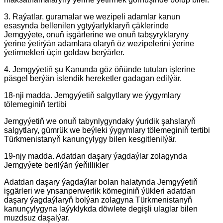
3. Raýatlar, guramalar we wezipeli adamlar kanun
esasynda bellenilen ygtyýarlyklaryň çäklerinde
Jemgyýete, onuň işgärlerine we onuň tabşyryklaryny
ýerine ýetirýän adamlara olaryň öz wezipelerini ýerine
ýetirmekleri üçin goldaw berýärler.
4. Jemgyýetiň şu Kanunda göz öňünde tutulan işlerine
päsgel berýän islendik hereketler gadagan edilýär.
18-nji madda. Jemgyýetiň salgytlary we ýygymlary
tölemeginiň tertibi
Jemgyýetiň we onuň tabynlygyndaky ýuridik şahslaryň
salgytlary, gümrük we beýleki ýygymlary tölemeginiň tertibi
Türkmenistanyň kanunçylygy bilen kesgitlenilýär.
19-njy madda. Adatdan daşary ýagdaýlar zolagynda
Jemgyýete berilýän ýeňillikler
Adatdan daşary ýagdaýlar bolan halatynda Jemgyýetiň
işgärleri we ynsanperwerlik kömeginiň ýükleri adatdan
daşary ýagdaýlaryň bolýan zolagyna Türkmenistanyň
kanunçylygyna laýyklykda döwlete degişli ulaglar bilen
muzdsuz daşalýar.