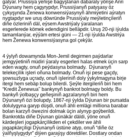
galýar. Prussiýa ýeňişe bagyşlanan dabaraly ýörişe Anri
Dýunany hem çagyrypdyr, Prussiýanyň patyşasy öz
çykyşynda Ženewa konwensiýasynyň ähmiýetini aýratyn
nygtapdyr we uruş döwründe Prussiýaly meýletinçileriň
diňe özleriniň däl, eýsem Awstriýaly ýaralanan
esgerlerede kömek edendigini belläpdir. Uruş 20-nji iýulda
tamamlanýar, eýýäm ertesi güni — 21-nji iýulda Awstriýa
hem Ženewa konwensiýasyna gol çekýär.
4 ýylyň dowamynda Mon-Jemil degirmen paýdarlar
jemgyýetiniň müdiri ýaraly esgerleri halas etmek üçin sarp
eden wagty, onuň peýdasyna bolmady. Dýunanyň
telekeçilik işleri oňuna bolmady. Onuň işi pese gaçdy,
şowsuzlyga uçrady, onuň işleriniň doly ýykylmagyna birje
itergi hem sebäp bolup bilerdi. Şeýle itergileriň biri hem
“Kredit Ženewua" bankynyň bankrot bolmagy boldy. Bu
bankyň ýolbaşçy geňeşiniň agzalarynyň biri hem
Dýunanyň özi bolupdy. 1867-nji ýylda Dýunan bir pursatda
dolulygyna garyp düşdi, onuň ähli emlägi milliona barabar
bolan karzyň öwezini dolmak üçin alynyp goýberildi.
Bankrotda diňe Dýunan günäkär däldi, ýöne onuň
kärdeşleri jogapkärçilikden el çekdiler we ähli
jogapkärçiligi Dýunanyň üstüne atyp, onuň “diňe öz
ýalňyşlygydyr” diýen garaýşy döretdiler. Dostlary ondan