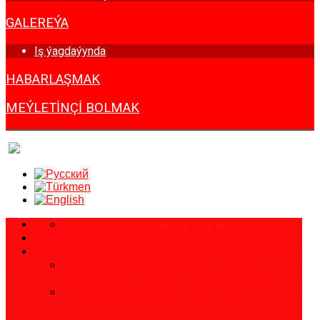
GALEREÝA
Iş ýagdaýynda
HABARLAŞMAK
MEÝLETINÇI BOLMAK
WEB SAHYPAN KARTASY
BAŞ SAHYPA
HABARLAR
BIZ BARADA
TÜRKMENISTANYŇ GYZYL ÝARYMAÝ
MILLI JEMGYÝETI HAKYNDA K A N U N Y
TÜRKMENISTANYŇ K A N U N Y GYZYL
ÝARYMAÝYŇ WE GYZYL HAJYŇ
NYŞANLARYNY PEÝDALANMAK WE