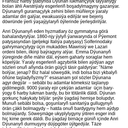
Fransuz harby ştabynda Dýunan lukmançylyk taýýarlygy
bolan ähli Awstriýaly esgerleriň boşadylmagyny gazanýar.
Dýunanyň guramaçylyk zehini bilen müňlerçe ýaraly
adamlar diri galýar, ewakuasiýa edilýär we bejeriş
döwründe ýerli ýaşaýjylaryň öýlerinde ýerleşdirilýär.
Anri Dýunanyň eden hyzmatlary öz gymmatyna görä
bahalandyrylýar. 1860-njy ýylyň ýanwarynda ol Pýemont
patyşasyndan (geljekgi Italiýa patyşasy) Solferinodaky
gahrymançylygy üçin mukaddes Mawrisiý we Lazari
ordeni bilen, ilkinji baýragyny alýar. Emma Dýunanyň
ýüreginde diňe mähir däl, eýsem gaharly soraglar hem
köpelýär. Ýaraly esgerleriň agzybirlik bilen aýdýan agyr
sözleri onuň aňynda örän güýçli täsir galdyrýar: "Näme
bolýar, jenap? Biz halal söweşdik, indi bolsa bizi ykbalyň
öňüne taşladyňyzmy?" esasanam şol sözler Dýunana
agyr degýär – sebäbi bu adamlar kömeksiz taşlanyp
gidilmegidi. 9000 ýaraly ejir çekýän adamlar üçin bary-
ýogy 6 harby lukman bardy, bu bir tötänlik däldi. Dýunan
gorkunç hakykaty bilýär: şeýle ýagdaý hemişe bolupdyr.
Munuň sebäbi bolsa, goşunlaryň sanitariýa gullugynyň
örän çäkli bolmagydy – hatda onuň bardygyny hem aýdyp
bolmaýardy. Söweşmäge ukyplylygyny ýitiren esger indi
hiç kime gerek däldi. Bu ýagdaý birnäçe güniň içinde Anri
Dýunanyň durmuşyny düýpgöter üýtgedýär. Täze