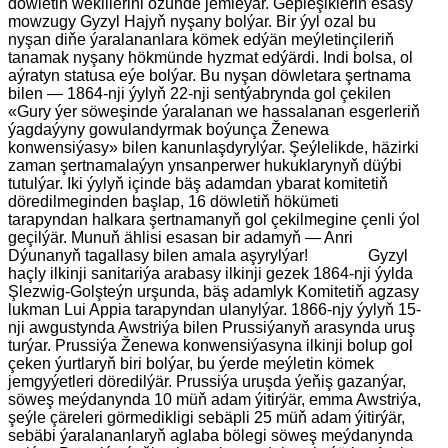
döwletiň wekillerini özünde jemleýär. Gepleşikleriň esasy
mowzugy Gyzyl Hajyň nyşany bolýar. Bir ýyl ozal bu
nyşan diňe ýaralananlara kömek edýän meýletinçileriň
tanamak nyşany hökmünde hyzmat edýärdi. Indi bolsa, ol
aýratyn statusa eýe bolýar. Bu nyşan döwletara şertnama
bilen — 1864-nji ýylyň 22-nji sentýabrynda gol çekilen
«Gury ýer söweşinde ýaralanan we hassalanan esgerleriň
ýagdaýyny gowulandyrmak boýunça Ženewa
konwensiýasy» bilen kanunlaşdyrylýar. Şeýlelikde, häzirki
zaman şertnamalaýyn ynsanperwer hukuklarynyň düýbi
tutulýar. Iki ýylyň içinde bäş adamdan ybarat komitetiň
döredilmeginden başlap, 16 döwletiň hökümeti
tarapyndan halkara şertnamanyň gol çekilmegine çenli ýol
geçilýär. Munuň ählisi esasan bir adamyň — Anri
Dýunanyň tagallasy bilen amala aşyrylýar! Gyzyl
haçly ilkinji sanitariýa arabasy ilkinji gezek 1864-nji ýylda
Şlezwig-Golşteýn urşunda, bäş adamlyk Komitetiň agzasy
lukman Lui Appia tarapyndan ulanylýar. 1866-njy ýylyň 15-
nji awgustynda Awstriýa bilen Prussiýanyň arasynda uruş
turýar. Prussiýa Ženewa konwensiýasyna ilkinji bolup gol
çeken ýurtlaryň biri bolýar, bu ýerde meýletin kömek
jemgyýetleri döredilýär. Prussiýa uruşda ýeňiş gazanýar,
söweş meýdanynda 10 müň adam ýitirýär, emma Awstriýa,
şeýle çäreleri görmedikligi sebäpli 25 müň adam ýitirýär,
sebäbi ýaralananlaryň aglaba bölegi söweş meýdanynda