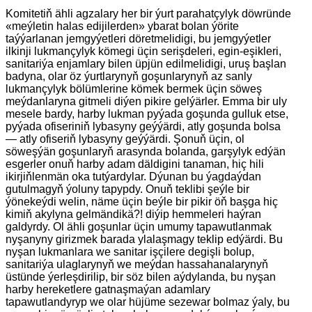
Komitetiň ähli agzalary her bir ýurt parahatçylyk döwründe
«meýletin halas edijilerden» ybarat bolan ýörite
taýýarlanan jemgyýetleri döretmelidigi, bu jemgyýetler
ilkinji lukmançylyk kömegi üçin serişdeleri, egin-eşikleri,
sanitariýa enjamlary bilen üpjün edilmelidigi, uruş başlan
badyna, olar öz ýurtlarynyň goşunlarynyň az sanly
lukmançylyk bölümlerine kömek bermek üçin söweş
meýdanlaryna gitmeli diýen pikire gelýärler. Emma bir uly
mesele bardy, harby lukman pyýada goşunda gulluk etse,
pyýada ofiseriniň lybasyny geýýärdi, atly goşunda bolsa
— atly ofiseriň lybasyny geýýärdi. Şonuň üçin, ol
söweşýän goşunlaryň arasynda bolanda, garşylyk edýän
esgerler onuň harby adam däldigini tanaman, hiç hili
ikirjiňlenmän oka tutýardylar. Dýunan bu ýagdaýdan
gutulmagyň ýoluny tapypdy. Onuň teklibi şeýle bir
ýönekeýdi welin, näme üçin beýle bir pikir öň başga hiç
kimiň akylyna gelmändikä?! diýip hemmeleri haýran
galdyrdy. Ol ähli goşunlar üçin umumy tapawutlanmak
nyşanyny girizmek barada ylalaşmagy teklip edýärdi. Bu
nyşan lukmanlara we sanitar işçilere degişli bolup,
sanitariýa ulaglarynyň we meýdan hassahanalarynyň
üstünde ýerleşdirilip, bir söz bilen aýdylanda, bu nyşan
harby hereketlere gatnaşmaýan adamlary
tapawutlandyryp we olar hüjüme sezewar bolmaz ýaly, bu