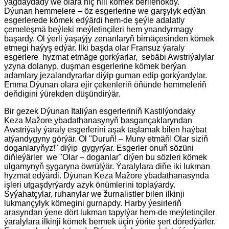
ýagdaýdady we olara hiç hili kömek berilenokdy.
Dýunan hemmelere – öz esgerlerine we garşylyk edýän
esgerlerede kömek edýärdi hem-de şeýle adalatly
çemeleşmä beýleki meýletinçileri hem ynandyrmagy
başardy. Ol ýerli ýaşaýjy zenanlaryň birnäçe­sinden kömek
etmegi haýyş edýär. Ilki başda olar Fransuz ýaraly
esgerlere hyzmat etmäge gorkýarlar, sebäbi Awstriýalylar
yzyna dolanyp, duşman esgerlerine kömek berýan
adamlary jezalandyrarlar diýip guman edip gorkýardylar.
Emma Dýunan olara ejir çekenleriň öňünde hemmeleriň
deňdigini ýürekden düşündirýär.
Bir gezek Dýunan Italiýan esgerleriniň Kastilýondaky
Keza Mažore ybadathanasynyň basgançaklaryndan
Awstriýaly ýaraly esgerlerini aşak taşlamak bilen haýbat
atýandygyny görýär. Ol "Duruň! – Muny etmäň! Olar siziň
doganlaryňyz!" diýip gygyrýar. Esgerler onuň sözüni
diňleýärler we "Olar – doganlar" diýen bu sözleri kömek
ulgamynyň şygaryna öwrülýär. Ýaralylara diňe iki lukman
hyzmat edýärdi. Dýunan Keza Mažore ybadathanasynda
işleri utgaşdyrýardy azyk önümlerini toplaýardy.
Syýahatçylar, ruhanylar we žurnalistler bilen ilkinji
lukmançylyk kömegini gurnapdy. Harby ýesirleriň
arasyndan ýene dört lukman tapylýar hem-de meýletinçiler
ýaralylara ilkinji kömek bermek üçin ýörite şert döredýärler.