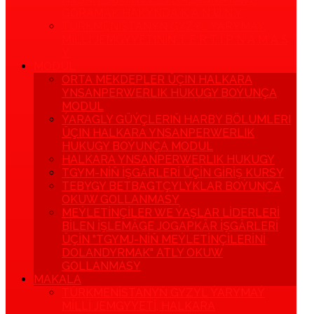
GORAMAK HAKYNDA K A N U N Y
TÜRKMENISTANYŇ GYZYL ÝARYMAÝ
MILLI JEMGYÝETINIŇ T E R T I P N A M A S
Y
MODUL
ORTA MEKDEPLER ÜÇIN HALKARA
YNSANPERWERLIK HUKUGY BOÝUNÇA
MODUL
ÝARAGLY GÜÝÇLERIŇ HARBY BÖLUMLERI
ÜÇIN HALKARA YNSANPERWERLIK
HUKUGY BOÝUNÇA MODUL
HALKARA YNSANPERWERLIK HUKUGY
TGYM-NIŇ IŞGÄRLERI ÜÇIN GIRIŞ KURSY
TEBYGY BETBAGTÇYLYKLAR BOÝUNÇA
OKUW GOLLANMASY
MEÝLETINÇILER WE ÝAŞLAR LIDERLERI
BILEN IŞLEMÄGE JOGAPKÄR IŞGÄRLERI
ÜÇIN "TGYMJ-NIŇ MEÝLETINÇILERINI
DOLANDYRMAK" ATLY OKUW
GOLLANMASY
MAKALA
TÜRKMENISTANYŇ GYZYL ÝARYMAÝ
MILLI JEMGYÝETI, HALKARA