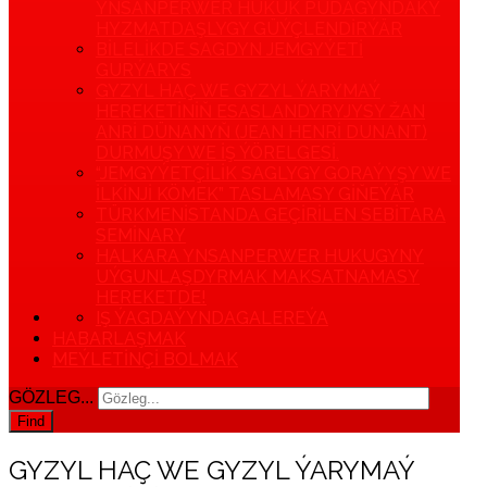
YNSANPERWER HUKUK PUDAGYNDAKY
HYZMATDAŞLYGY GÜÝÇLENDIRÝÄR
BILELIKDE SAGDYN JEMGYÝETI
GURÝARYS
GYZYL HAÇ WE GYZYL ÝARYMAÝ
HEREKETINIŇ ESASLANDYRYJYSY ŽAN
ANRI DÜNANYŇ (JEAN HENRI DUNANT)
DURMUŞY WE IŞ ÝÖRELGESI.
“JEMGYÝETÇILIK SAGLYGY GORAÝYŞY WE
ILKINJI KÖMEK” TASLAMASY GIŇEÝÄR
TÜRKMENISTANDA GEÇIRILEN SEBITARA
SEMINARY
HALKARA YNSANPERWER HUKUGYNY
UÝGUNLAŞDYRMAK MAKSATNAMASY
HEREKETDE!
IŞ ÝAGDAÝYNDA
GALEREÝA
HABARLAŞMAK
MEÝLETINÇI BOLMAK
GÖZLEG...
Find
GYZYL HAÇ WE GYZYL ÝARYMAÝ