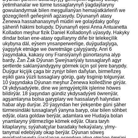
ýetimhanalar we türme tussaglarynyň ýagdaýlaryny
gowulandyrmak bilen meşgullanýan hemaýatkärleriň we
gözegçileriň geňeşiniň agzasydy. Dýunanyň atasy
Ženewa hassahanasynyň müdiri we golaýdaky goňşy
şäheriň häkimi bolupdy. Dýunanyň ejesi Anna Antuanetta
Kolladon meşhur fizik Daniel Kolladonyň uýasydy. Hakyky
dindar bolan ene-atasy ogullaryny diňe bir telekeçilik
ukybyna däl, eýsem ynsanperwerlige, duýgudaşlyga,
ýagşylyk etmäge we öwretmäge çalyşýardy. Anri 6
ýaşyndaka, kakasy ony Fransiýanyň günortasyna alyp
bardy. Žan Žak Dýunan Şweýsariýaly tussaglaryň agyr
şertlerde saklanýandygyny görmek üçin şol ýere barypdy.
Duýgur kiçijik çaga bir zynjyr bilen daňylan, birmeňzeş
eşikli gara ýüzli tussaglary görüp, gaty tisginip tolgunýar.
10 ýaşyndaka Dýunan meşhur Ženewa kolledžine girýär.
Ol ykdysadyýete, dine we jemgyýetçilik işlerine höwes
bildirýär. 18 ýaşyndan gündiz ykdysadyýeti öwrenýär,
agşamlaryna bolsa garyplary we hassalaryň halyndan
habar alyp durýar. 20 ýaşyndan her ýekşenbe güni şäher
türmesindäki tussaglaryň ýanyna baryp, olar bilen söhbet
edýär, olara goldaw berýär, adamlara we Hudaýa bolan
ynamlaryny ýitirmezlige kömek edýär. Olara taryh
kitaplaryny, syýahatçylar baradaky hekaýalary, ylmy-
tanymal edebiýaty okap berýär. Dýunan söweş
meýdanlarynda ýaralanan esgerlere ideg etmäge ömrüni