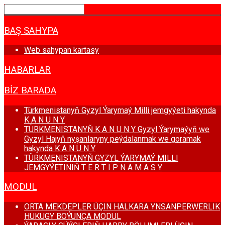
BAŞ SAHYPA
Web sahypan kartasy
HABARLAR
BIZ BARADA
Türkmenistanyň Gyzyl Ýarymaý Milli jemgyýeti hakynda
K A N U N Y
TÜRKMENISTANYŇ K A N U N Y Gyzyl Ýarymaýyň we
Gyzyl Hajyň nyşanlaryny peýdalanmak we goramak
hakynda K A N U N Y
TÜRKMENISTANYŇ GYZYL ÝARYMAÝ MILLI
JEMGYÝETINIŇ T E R T I P N A M A S Y
MODUL
ORTA MEKDEPLER ÜÇIN HALKARA YNSANPERWERLIK
HUKUGY BOÝUNÇA MODUL