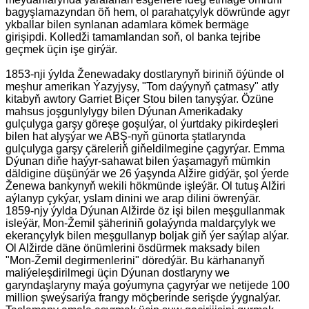
bagyşlamazyndan öň hem, ol parahatçylyk döwründe agyr
ykballar bilen synlanan adamlara kömek bermäge
girişipdi. Kolledži tamamlandan soň, ol banka tejribe
geçmek üçin işe girýär.
1853-nji ýylda Ženewadaky dostlarynyň biriniň öýünde ol
meşhur amerikan Ýazyjysy, "Tom daýynyň çatmasy" atly
kitabyň awtory Garriet Biçer Stou bilen tanyşýar. Özüne
mahsus joşgunlylygy bilen Dýunan Amerikadaky
gulçulyga garşy göreşe goşulýar, ol ýurtdaky pikirdeşleri
bilen hat alyşýar we ABŞ-nyň günorta ştatlarynda
gulçulyga garşy çäreleriň giňeldilmegine çagyrýar. Emma
Dýunan diňe haýyr-sahawat bilen ýaşamagyň mümkin
däldigine düşünýär we 26 ýaşynda Alžire gidýär, şol ýerde
Ženewa bankynyň wekili hökmünde işleýär. Ol tutuş Alžiri
aýlanyp çykýar, yslam dinini we arap dilini öwrenýär.
1859-njy ýylda Dýunan Alžirde öz işi bilen meşgullanmak
isleýär, Mon-Žemil şäheriniň golaýynda maldarçylyk we
ekerançylyk bilen meşgullanyp boljak giň ýer saýlap alýar.
Ol Alžirde däne önümlerini ösdürmek maksady bilen
"Mon-Žemil degirmenlerini" döredýär. Bu kärhananyň
maliýeleşdirilmegi üçin Dýunan dostlaryny we
garyndaşlaryny maýa goýumyna çagyrýar we netijede 100
million şweýsariýa frangy möçberinde serişde ýygnalýar.