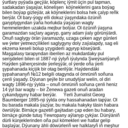
ýurtlary pyýada geçýär, köplenç iýmit üçin pul tapman,
sadakadan ýaşaýar, könelişen köýneklerini gara boýag
bilen boýap gizleýär, ak köýneklerini bolsa hek çalyp reňk
berýär. Ol bary-ýogy elli dokuz ýaşyndaka özüniň
garyplygyndan ýaňa horlukda ýaşaýan wagty
hemmelerden uzakda mejbur bolýar. Ol özüniň ýaşyna
garamazdan saçlary agaryp, garry adam ýaly görünýärdi.
Onuň saglygy örän ýaramazdy, uzaga çeken agyr günleri
we ýeter ýetmezçilikleri saglygyny doly zaýalapdy, sag eli
ekzema keseli bolup yzygiderli agyryp köseýärdi.
Maşgalasy tarapyndan iberilen az mukdardaky pul
serişdeleri bilen ol 1887-nji ýylyň iýulynda Şweýsariýanyň
Haýden şäherçesinde ýerleşýär, ol ýerde oňa ýerli
şypahanada kiçijik bir otag berilýär. Haýdendäki
şypahananyň №12 belgili otagynda ol ömrüniň soňuna
çenli ýaşady. Dýunan şeýle bir unudylýar welin, ol diri
wagty 1896-njy ýylda – onuň ömrüniň soňuna çenli heniz
14 ýyl bar wagty – bir Ženewa gazeti onuň aradan
çykandygyny habar berýär. Ýerli žurnalist Georg
Baumberger 1895-nji ýylda ony hassahanadan tapýar. Ol
bu barada makala ýazýar, bu makala hakyky täsin habara
öwrülýär. Birnäçe gazetiň gaýtadan çap eden bu habary,
birnäçe günde tutuş Ýewropany aýlanyp çykýar. Dünýäniň
dürli künjeklerinden oňa pul kömekleri we hatlar gelip
başlaýar, Dýunany ähli döwürleriň we halklaryň iň meşhur