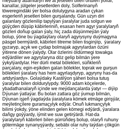
meýdany adamlaryň we at jesetleri bilen örtülen ýollar,
kanallar, jülgeler jesetlerden doly, Solferinanyň
töweregindäki ýer bolsa dolulygyna aradan çykan
esgerleriň jesetleri bilen gurşalandy. Gün uzyn diri
galanlary gözlenilip tapylýan ýaralylar juda solgun we
güýçden düşüp käbirleriniň, esasan hem agyr ýaralylaryň
gözleri doňup galan ýaly, hiç zada düşünmeýän ýaly
bolup, ýöne bu ýagdaýlary olaryň agyrysyny duýmagyna
päsgel bermýärdi, käbirleri titreme bilen tisginýip, ýaralary
gyzaryp, açyk we çydap bolmajak agyrylardan özüni
ýitirene dönen ýalydy. Olar özlerini öldürmegi towakga
edýärdiler we agyrylaryna döz gelip bilmän ýere
ýykylýardylar. Her dürli metal bölekleri, süňkleriň
parçalary, egin-eşikden galan bölekler, toprak we gurşun
bölekleri ýaralary has hem agyrlaşdyryp, agyryny has-da
artdyrýardy». Golaýdaky Kastilýon şäheri bolsa tutuş
ýaralylar bilen doldurylypdy. 9000 adam köçelerde,
ybadathanalaryň içinde we meýdançalarda ýatyr — diýip
Dýunan ýatlaýar. Bu bolan zatlara göz ýumup bilmän,
Dýunan işjeň ýagdaýda ýaralylara kömek etmäge girişýär,
meýletinçilere guramaçylyk edýär. Onuň lukmançylyk
bilimi ýokdy, ýöne elinden gelen kömegi edýärdi, ýaralara
daňgy goýýardy, iýmit we suw getirýärdi. Hat-da
ýaralylaryň käbirleri bilen gürrüňdeş bolup, olaryň ruhuny
götermäge synanyşýardy, sebäbi olar ruhy taýdan çökgün