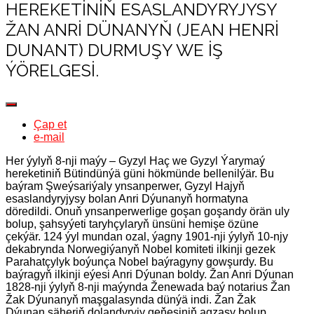
HEREKETINIŇ ESASLANDYRYJYSY
ŽAN ANRI DÜNANYŇ (JEAN HENRI
DUNANT) DURMUŞY WE IŞ
ÝÖRELGESI.
Çap et
e-mail
Her ýylyň 8-nji maýy – Gyzyl Haç we Gyzyl Ýarymaý
hereketiniň Bütindünýä güni hökmünde bellenilýär. Bu
baýram Şweýsariýaly ynsanperwer, Gyzyl Hajyň
esaslandyryjysy bolan Anri Dýunanyň hormatyna
döredildi. Onuň ynsanperwerlige goşan goşandy örän uly
bolup, şahsyýeti taryhçylaryň ünsüni hemişe özüne
çekýär. 124 ýyl mundan ozal, ýagny 1901-nji ýylyň 10-njy
dekabrynda Norwegiýanyň Nobel komiteti ilkinji gezek
Parahatçylyk boýunça Nobel baýragyny gowşurdy. Bu
baýragyň ilkinji eýesi Anri Dýunan boldy. Žan Anri Dýunan
1828-nji ýylyň 8-nji maýynda Ženewada baý notarius Žan
Žak Dýunanyň maşgalasynda dünýä indi. Žan Žak
Dýunan şäheriň dolandyryjy geňeşiniň agzasy bolup,