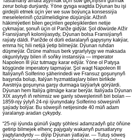
Taslamany amala aşyrmak üçin suw geçirijisini gurmak
zerur bolup durýardy. Ýöne gysga wagtda Dýunan bu işi
girdejili etmek üçin ýer we suw boýunça konsessiýa
meseleleriniň çözülmelidigine düşünýär. Alžiriň
häkimiýetleri bilen geçirilen gepleşiklerden netije
çykmaýar, şonuň üçin ol Pariže gidýär. Şol döwürde Alžir
Fransiýanyň koloniýasydy, Dýunan bolsa Fransiýanyň
raýaty däldi. Parižde ol dürli edaralaryň gapysyny kakýar,
emma hiç hili netijä ýetip bilmeýär. Dýunan ruhdan
düşmeýär. Özüne mahsus berk ygrarlylygy we maksada
okgunlylygy bilen iň soňky instansiýa — imperator
Napoleon III ýüz tutmagy karar edýär. Ýöne ol Patyşa
köşgünde imperatory tapmaýar. Şol wagt Napoleon III
Italiýanyň Solferino şäherindedi we Fransuz goşunynyň
başynda bolup, Italýan hyzmatdaşlary bilen birlikde
Awstriýa goşunyna garşy durmaga taýýarlyk görýärdi.
Dýunan hem Italiýa gitmäge karar berýär. Italiýada Dýunan
XIX asyryň iň rehimsiz we ganly söweşleriniň biri bolan —
1859-njy ýylyň 24-nji iýunyndaky Solferino söweşiniň
şaýady bolýar. Bu söweşiň netijesinde 40 müň adam
ýaralanyp aradan çykypdy.
“25-nji iýunda günüň ýagty şöhlesi adamzadyň göz öňüne
getirip bilmejek elhenç pajygaly wakanyň pursatlaryny
ýagtylandyrdy — diýip Dýunan ýatlaýar. — Tutuş söweş