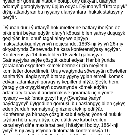
nyşan bir görnüşli «tabu» bolup, ony dakýan, ulanýan
adamyň goraglylygyny üpjün edýär. Dýunanyň “Bitaraplyk”
diýip atlandyran bu nyşany ulanýanlara hukuk statusyny
berýär.
Dýunan dürli ýurtlaryň hökümetlerine hatlary iberýär, öz
pikirlerini beýan edýär, olaryň köpüsi bilen şahsy duşuşyk
geçirýär. Ine, onuň tagallalary we ajaýyp
maksadaokgunlygynyň netijesinde, 1863-nji ýylyň 26-njy
oktýabrynda Ženewada halkara konferensiýasy açylýar.
Konferensiýa 14 döwletden 18 wekil gatnaşýar.
Gatnaşyjylar şeýle çözgüt kabul edýär: Her bir ýurtda
ýaralanan esgerlere kömek bermek üçin meýletin
komitetler döredilmeli. Uruş wagtynda söweşýän döwletler
sanitariýa ulaglarynyň bitaraplygyny yglan etmeli, kömek
edýän adamlaryň goragyny kepillendirilýär. Şeýle hem,
ýaragly çaknyşyklaryň dowamynda kömek edýän
adamlary tapawutlandyrmak we goramak üçin ýörite
nyşany — ak fonda gyzyl hajy (Şweýsariýanyň
baýdagynyň üýtgedilen görnüşi, bu başlangyç bilen çykyş
eden ýurduň hormatyna) girizmek teklip edilýär.
Konferensiýa birnäçe çözgüt kabul edýär, ýöne ol hukuk
taýdan hökmany güýje eýe däldi we kabul edilen
kararlaryň diňe maslahat beriji häsiýetli boldy. 1864-nji
ýylyň 8-nji awgustynda diplomatik konferensiýa 16