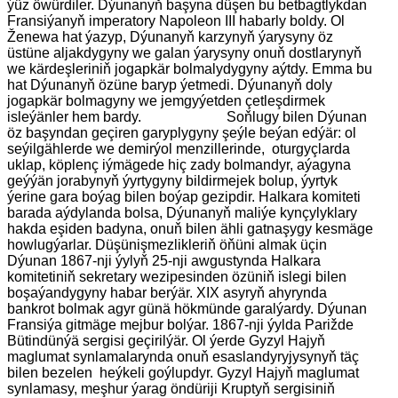
ýüz öwürdiler. Dýunanyň başyna düşen bu betbagtlykdan
Fransiýanyň imperatory Napoleon III habarly boldy. Ol
Ženewa hat ýazyp, Dýunanyň karzynyň ýarysyny öz
üstüne aljakdygyny we galan ýarysyny onuň dostlarynyň
we kärdeşleriniň jogapkär bolmalydygyny aýtdy. Emma bu
hat Dýunanyň özüne baryp ýetmedi. Dýunanyň doly
jogapkär bolmagyny we jemgyýetden çetleşdirmek
isleýänler hem bardy. Soňlugy bilen Dýunan
öz başyndan geçiren garyplygyny şeýle beýan edýär: ol
seýilgählerde we demirýol menzillerinde, oturgyçlarda
uklap, köplenç iýmägede hiç zady bolmandyr, aýagyna
geýýän jorabynyň ýyrtygyny bildirmejek bolup, ýyrtyk
ýerine gara boýag bilen boýap gezipdir. Halkara komiteti
barada aýdylanda bolsa, Dýunanyň maliýe kynçylyklary
hakda eşiden badyna, onuň bilen ähli gatnaşygy kesmäge
howlugýarlar. Düşünişmezlikleriň öňüni almak üçin
Dýunan 1867-nji ýylyň 25-nji awgustynda Halkara
komitetiniň sekretary wezipesinden özüniň islegi bilen
boşaýandygyny habar berýär. XIX asyryň ahyrynda
bankrot bolmak agyr günä hökmünde garalýardy. Dýunan
Fransiýa gitmäge mejbur bolýar. 1867-nji ýylda Parižde
Bütindünýä sergisi geçirilýär. Ol ýerde Gyzyl Hajyň
maglumat synlamalarynda onuň esaslandyryjysynyň täç
bilen bezelen heýkeli goýlupdyr. Gyzyl Hajyň maglumat
synlamasy, meşhur ýarag öndüriji Kruptyň sergisiniň