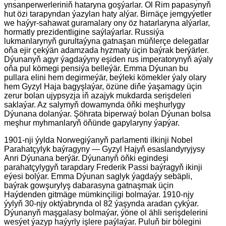
ynsanperwerleriniň hataryna goşýarlar. Ol Rim papasynyň
hut özi tarapyndan ýazylan haty alýar. Birnäçe jemgyýetler
we haýyr-sahawat guramalary ony öz hatarlaryna alýarlar,
hormatly prezidentligine saýlaýarlar. Russiýa
lukmanlarynyň gurultaýyna gatnaşan müňlerçe delegatlar
oňa ejir çekýän adamzada hyzmaty üçin baýrak berýärler.
Dýunanyň agyr ýagdaýyny eşiden rus imperatorynyň aýaly
oňa pul kömegi pensiýa belleýär. Emma Dýunan bu
pullara elini hem degirmeýär, beýleki kömekler ýaly olary
hem Gyzyl Haja bagyşlaýar, özüne diňe ýaşamagy üçin
zerur bolan ujypsyzja iň azajyk mukdarda serişdeleri
saklaýar. Az salymyň dowamynda öňki meşhurlygy
Dýunana dolanýar. Şöhrata biperwaý bolan Dýunan bolsa
meşhur myhmanlaryň öňünde gapylaryny ýapýar.
1901-nji ýylda Norwegiýanyň parlamenti ilkinji Nobel
Parahatçylyk baýragyny — Gyzyl Hajyň esaslandyryjysy
Anri Dýunana berýär. Dýunanyň öňki egindeşi
parahatçylygyň tarapdary Frederik Passi baýragyň ikinji
eýesi bolýar. Emma Dýunan saglyk ýagdaýy sebäpli,
baýrak gowşurylyş dabarasyna gatnaşmak üçin
Haýdenden gitmäge mümkinçiligi bolmaýar. 1910-njy
ýylyň 30-njy oktýabrynda ol 82 ýaşynda aradan çykýar.
Dýunanyň maşgalasy bolmaýar, ýöne ol ähli serişdelerini
wesýet ýazyp haýyrly işlere paýlaýar. Puluň bir bölegini