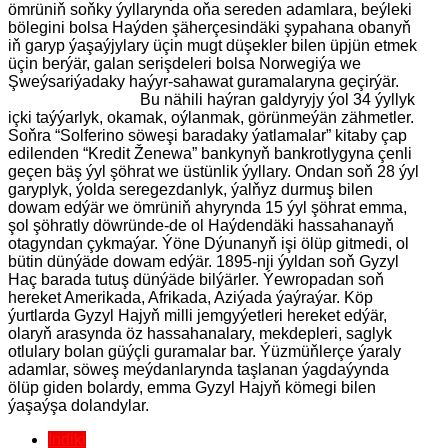
ömrüniň soňky ýyllarynda oňa sereden adamlara, beýleki
bölegini bolsa Haýden şäherçesindäki şypahana obanyň
iň garyp ýaşaýjylary üçin mugt düşekler bilen üpjün etmek
üçin berýär, galan serişdeleri bolsa Norwegiýa we
Şweýsariýadaky haýyr-sahawat guramalaryna geçirýär.
Bu nähili haýran galdyryjy ýol 34 ýyllyk
içki taýýarlyk, okamak, oýlanmak, görünmeýän zähmetler.
Soňra “Solferino söweşi baradaky ýatlamalar” kitaby çap
edilenden “Kredit Ženewa” bankynyň bankrotlygyna çenli
geçen bäş ýyl şöhrat we üstünlik ýyllary. Ondan soň 28 ýyl
garyplyk, ýolda seregezdanlyk, ýalňyz durmuş bilen
dowam edýär we ömrüniň ahyrynda 15 ýyl şöhrat emma,
şol şöhratly döwründe-de ol Haýdendäki hassahanayň
otagyndan çykmaýar. Ýöne Dýunanyň işi ölüp gitmedi, ol
bütin dünýäde dowam edýär. 1895-nji ýyldan soň Gyzyl
Haç barada tutuş dünýäde bilýärler. Ýewropadan soň
hereket Amerikada, Afrikada, Aziýada ýaýraýar. Köp
ýurtlarda Gyzyl Hajyň milli jemgyýetleri hereket edýär,
olaryň arasynda öz hassahanalary, mekdepleri, saglyk
otlulary bolan güýçli guramalar bar. Ýüzmüňlerçe ýaraly
adamlar, söweş meýdanlarynda taşlanan ýagdaýynda
ölüp giden bolardy, emma Gyzyl Hajyň kömegi bilen
ýaşaýşa dolandylar.
Indiki