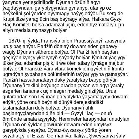
ýanynda ýerleşdirilipdir. Dýunan özüniň agyr
ýagdaýyndan, garyplygyndan gynanyp, utanyp öz
heýkelini şol ýerden aýyrmagy haýyş edýär. Bu sergide
Krupt täze ýarag üçin baş baýragy alýar, Halkara Gyzyl
Haç Komiteti bolsa adamzat üçin, eden hyzmatlary üçin
altyn medala mynasyp bolýar.
1870-nji ýylda Fransiýa bilen Pruussiýanyň arasynda
uruş başlanýar. Parižiň dört aý dowam eden gabawy
wagty Dýunan şäherde bolýar. Ol Parižlileriň başdan
geçirýän kynçylyklarynyň şaýady bolýar. Iýmit ätiýaçlygy
tükenýär, adamlar pişik, it we ölen atlary iýmäge mejbur
bolýar. Ol Fransuz ýaralylara kömek jemgyýetiniň fronta
ugradýan şypahana bölümleriniň taýýarlygyna gatnaşýar.
Parižiň hassahanalaryndaky ýaralylary baryp görýär.
Dýunanyň teklibi boýunça aradan çykan we agyr ýaraly
esgerleri tanamak üçin esger medaly girizilýär. Uruş
gutarandan soň Dýunan garyplykda ýaşamagyny dowam
edýär, ýöne onuň beýnisi dünýä derejesindäki
taslamalardan doly bolýar. Dýunanyň ähli
başlangyçlaryndan diňe biri — Gyzyl Haç — onuň
ömründe amala aşyryldy. Hemmeler tarapyndan unudylan
Dýunan on ýyldan gowurak dowam eden umytsyz
garyplykda ýaşaýar. Öýsüz-öwzarsyz ýöräp ýören
syýahatçy, ol Elzas, Germaniýa, Italiýa, Şweýsariýa ýaly