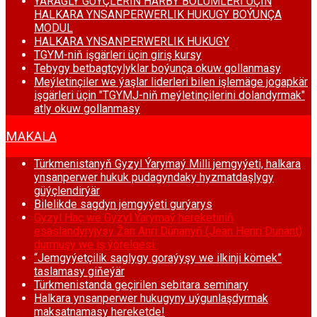
ÝARAGLY GÜÝÇLERIŇ HARBY BÖLUMLERI ÜÇIN
HALKARA YNSANPERWERLIK HUKUGY BOÝUNÇA
MODUL
HALKARA YNSANPERWERLIK HUKUGY
TGYM-niň işgärleri üçin giriş kursy
Tebygy betbagtçylyklar boýunça okuw gollanmasy
Meýletinçiler we ýaşlar liderleri bilen işlemäge jogapkär
işgärleri üçin "TGYMJ-niň meýletinçilerini dolandyrmak"
atly okuw gollanmasy
MAKALA
Türkmenistanyň Gyzyl Ýarymaý Milli jemgyýeti, halkara
ynsanperwer hukuk pudagyndaky hyzmatdaşlygy
güýçlendirýär
Bilelikde sagdyn jemgyýeti gurýarys
Gyzyl Haç we Gyzyl Ýarymaý hereketiniň
esaslandyryjysy Žan Anri Dünanyň (Jean Henri Dunant)
durmuşy we iş ýörelgesi.
“Jemgyýetçilik saglygy goraýyşy we ilkinji kömek”
taslamasy giňeýär
Türkmenistanda geçirilen sebitara seminary
Halkara ynsanperwer hukugyny uýgunlaşdyrmak
maksatnamasy hereketde!