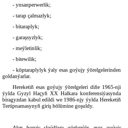
- ynsanperwerlik;
- tarap çalmazlyk;
- bitaraplyk;
- garaşsyzlyk;
- meýletinlik;
- bitewilik;
- köptaraplylyk ýaly esas goýujy ýörelgelerinden
goldanýarlar.
Hereketiň esas goýujy ýörelgeleri diňe 1965-nji
ýylda Gyzyl Haçyň XX Halkara konferensiýasynda
biragyzdan kabul edildi we 1986-njy ýylda Hereketiň
Tertipnamasynyň giriş bölümine goşuldy.
Alyp baryjy slaýdlary görkezýär, esas goýujy