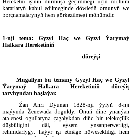
Hereketiň işiniň durmuşa geçirilmegi üçin möhüm
kararlaryň kabul edilmeginde döwletiň orn
u
nyň we
borçnamalarynyň hem görkezilmegi möhümdir.
1-
nji tema:
Gyzyl Haç we Gyzyl Ýarymaý
Halkara
H
ereketiniň
döreýşi
Mugallym
bu temany Gyzyl Haç we Gyzyl
Ýarymaý Halkara
H
ereketiniň döreýiş
taryhyndan başlaýar.
Žan Anri Dýunan 1828-nji ýylyň 8-nji
maýynda Ženewada doguldy. Onuň dine ynanýan
ata-enesi ogullaryna çagalykdan diňe bir telekeçilik
düşbüligini däl, eýsem ynsanperwerligi,
rehimdarlygy, haýyr işi etmäge höwesekliligi hem