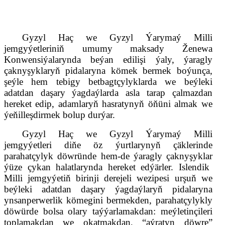
Gyzyl Haç we Gyzyl Ýarymaý Milli
jemgyýetleriniň umumy maksady Ženewa
Konwensiýalarynd
a
beýan edilişi ýaly, ýaragly
çaknyşyklaryň
pidalaryna kömek bermek boýunça,
şeýle hem tebigy betbagtçylyklarda we beýleki
adatdan daşary ýagdaýlarda asla tarap çalmazdan
hereket edip, adamlaryň hasratynyň öňüni almak we
ýeňilleşdirmek bolup durýar.
Gyzyl Haç we Gyzyl Ýarymaý Milli
jemgyýetleri diňe öz ýurtlarynyň çäklerinde
parahatçylyk döwründe hem-de ýaragly
çaknyşyklar
ýüze çykan halatlarynda hereket edýärler.
Islendik
Milli jemgyýetiň birinji derejeli wezipesi urşuň we
beýleki adatdan daşary ýagdaýlaryň pidalaryna
ynsanperwerlik kömegini bermekden, parahatçylykly
döwürde bolsa olar
y
taýýarlamakdan: meýletinçileri
toplamakdan we okatmakdan, “aýratyn döwre”