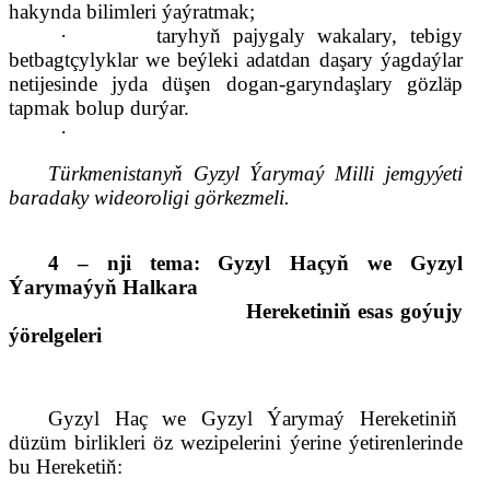
hakynda bilimleri ýaýratmak;
·
taryhyň pajygaly wakalary, tebigy
betbagtçylyklar we beýleki adatdan daşary ýagdaýlar
netijesinde jyda düşen dogan-garyndaşlary gözläp
tapmak bolup durýar.
·
Türkmenistanyň Gyzyl Ýarymaý Milli jemgyýeti
baradaky wideoroligi görkez
meli
.
4 – nji
tema
:
Gyzyl Haçyň we Gyzyl
Ýarymaýyň Halkara
Hereketiniň esas goýujy
ýörelgeleri
Gyzyl Haç we Gyzyl Ýarymaý Hereketiniň
düzüm b
irlik
leri öz wezipelerini ýerine ýetirenlerinde
bu Hereketiň: