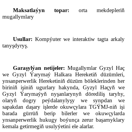
Maksatlaýyn topar:
orta mekdepleriň
mugallymlary
Usullar:
Kompýuter we interaktiw tagta arkaly
tanyşdyryş.
Garaşylýan netijeler:
Mugallymlar Gyzyl Haç
we Gyzyl Ýarymaý Halkara Hereketiň düzümleri,
ynsanperwerlik Hereketiniň düzüm böleklerinden her
biriniň işiniň ugurlary hakynda, Gyzyl Haçyň we
Gyzyl Ýarymaýyň nyşanlarynyň dörediliş taryhy,
olaryň dogry
peýda
lanylyşy we synpdan we
sapakdan daşary işlerde okuwçylara TGÝMJ-niň işi
barada gürrüň berip bilerler we okuwçylarda
ynsanperwerlik hukugy boýunça zerur başarnyklary
kemala getirmegiň usulyýetini ele alarlar.