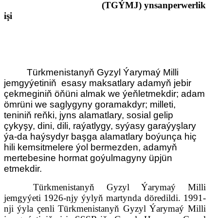
(TGÝMJ) ynsanperwerlik
işi
Türkmenistanyň Gyzyl Ýarymaý Milli
jemgyýetiniň
esasy maksatlary adamyň jebir
çekmeginiň öňüni almak we ýeňletmekdir; adam
ömrüni we saglygyny goramakdyr; milleti,
teniniň reňki, jyns alamatlary, sosial gelip
çykyşy, dini, dili, raýatlygy, syýasy garaýyşlary
ýa-da haýsydyr başga alamatlary boýunça hiç
hili kemsitmelere ýol bermezden, adamyň
mertebesine hormat goýulmagyny üpjün
etmekdir.
Türkmenistanyň Gyzyl Ýarymaý Milli
jemgyýeti 1926-njy ýylyň martynda döredildi. 1991-
nji ýyla çenli Türkmenistanyň Gyzyl Ýarymaý Milli