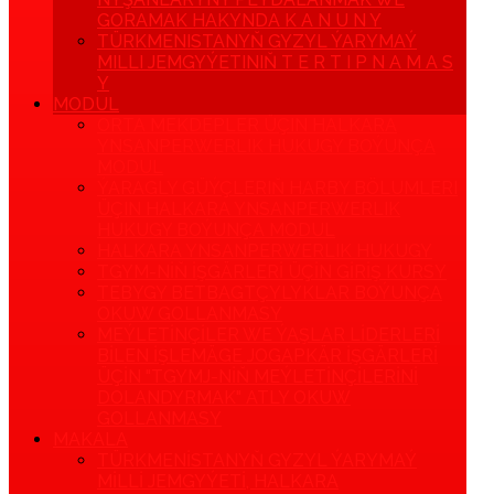
GORAMAK HAKYNDA K A N U N Y
TÜRKMENISTANYŇ GYZYL ÝARYMAÝ
MILLI JEMGYÝETINIŇ T E R T I P N A M A S
Y
MODUL
ORTA MEKDEPLER ÜÇIN HALKARA
YNSANPERWERLIK HUKUGY BOÝUNÇA
MODUL
ÝARAGLY GÜÝÇLERIŇ HARBY BÖLUMLERI
ÜÇIN HALKARA YNSANPERWERLIK
HUKUGY BOÝUNÇA MODUL
HALKARA YNSANPERWERLIK HUKUGY
TGYM-NIŇ IŞGÄRLERI ÜÇIN GIRIŞ KURSY
TEBYGY BETBAGTÇYLYKLAR BOÝUNÇA
OKUW GOLLANMASY
MEÝLETINÇILER WE ÝAŞLAR LIDERLERI
BILEN IŞLEMÄGE JOGAPKÄR IŞGÄRLERI
ÜÇIN "TGYMJ-NIŇ MEÝLETINÇILERINI
DOLANDYRMAK" ATLY OKUW
GOLLANMASY
MAKALA
TÜRKMENISTANYŇ GYZYL ÝARYMAÝ
MILLI JEMGYÝETI, HALKARA