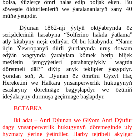
bolsa, ýüzlerçe ömri halas edip boljak eken. Bu
söweşde öldürilenleriň we ýaralananlaryň sany 40
müň
e ýetipdir
.
Dýunan 1862-nji ýylyň oktýabrynda öz
serişdeleriniň hasabyna “Solferino hakda ýatlama”
atly kitabyny neşir etdirýär. O
l bu kitabyn
da: “Näme
üçin Ýewropanyň dürli ýurtlarynda uruş
dowam
edýän
wagtynda ýaralylara kömek berip biljek
meýletin jemgyýetleri parahatçylykly wagtda
döretmeli däl?” diý
ip
anyk teklipler
ýazypdy
r.
Şondan soň, A. Dýunan öz ömrüni Gyzyl Haç
Hereketini we
H
alkara ynsanperwerlik hukugynyň
esaslaryny döretmäge bagyşlapdyr
we ö
züniň
ideýalaryny durmuşa geçirmäge başlapdyr.
ВСТАВКА
Iki adat – Anri Dýunan we Giýom Anri Dýufur
dagy ynsanperwerlik hukugynyň döremeginde uly
hyzmaty ýerine ýetirdiler. Harby tejribeli akylgar