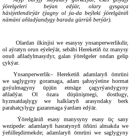
ýörelgeleri
beýan edýär, olary gysgaça
häsiýetlendirýär (ýagny ol ýa-da beýleki ýörelgäniň
nämäni aňladýandygy barada gürrüň berýär).
Olardan ilkinjisi we esasysy ynsanperwerlikdir,
ol aýratyn orun eýeleýär, sebäbi Hereketiň öz manysy
onuň aňladylmasydyr, galan ýörelgeler ondan gelip
çykýar.
Ynsanperwerlik– Hereketiň adamlaryň ömrüni
we saglygyny goramaga, adam şahsyýetine hormat
goýulmagyny üpjün etmäge çagyrýandygyny
aňladýar. Ol özara düşünişmegi, dostlugy,
hyzmatdaşlygy we halklaryň arasyndaky berk
parahatçylygy gazanmaga ýardam edýär.
Ýörelgäniň esasy manysy
ny
esasy üç sany
wezipede: adamlaryň hasratynyň öňüni almakda we
ýeňilleşdirmekde; adamlaryň ömrüni we saglygyny