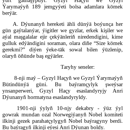
ýurt gatnaşypdyr. Gyzyl Haçyň we Gyzyl
Ýarymaýyň 189 jemgyýeti bolsa adamlara kömek
berýär.
A. Dýunanyň hereketi ähli dünýä boýunça her
gün gaýtalanýar, ýigitler we gyzlar, erkek kişiler we
aýal maşgalalar ejir çekýänleriň niredendigini, kime
gulluk edýändigini soraman, olara diňe “Size kömek
gerekmi?” diýen ýeke-täk sowal bilen ýüzlenip,
olaryň öňünde baş egýärler.
Taryhy seneler:
8-nji maý – Gyzyl Haçyň we Gyzyl Ýarymaýyň
Bütindünýä güni. Bu baýramçylyk şweýsar
ynsanperweri, Gyzyl Haçy esaslandyryjy Anri
Dýunanyň hormatyna esaslandyryldy.
1901-nji ýylyň 10-njy dekabry - ýüz ýyl
gowrak mundan ozal
N
orweg
iýanyň
Nobel komiteti
ilkinji gezek parahatçylygyň Nobel baýragyny berdi.
Bu baýragyň ilkinji eýesi Anri Dýunan boldy.