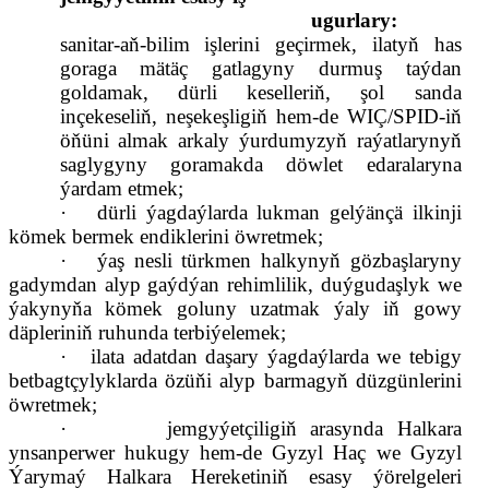
ugurlary:
sanitar-aň-bilim işlerini geçirmek, ilatyň has
goraga mätäç gatlagyny durmuş taýdan
goldamak, dürli keselleriň, şol sanda
inçekeseliň, neşekeşligiň hem-de WIÇ/SPID-iň
öňüni almak arkaly ýurdumyzyň raýatlarynyň
saglygyny goramakda döwlet edaralaryna
ýardam etmek;
·
dürli ýagdaýlarda lukman gelýänçä ilkinji
kömek bermek endiklerini öwretmek;
·
ýaş nesli türkmen halkynyň gözbaşlaryny
gadymdan alyp gaýdýan rehimlilik, duýgudaşlyk we
ýakynyňa kömek goluny uzatmak ýaly iň gowy
däpleriniň ruhunda terbiýelemek;
·
ilata adatdan daşary ýagdaýlarda we tebigy
betbagtçylyklarda özüňi alyp barmagyň düzgünlerini
öwretmek;
·
jemgyýetçiligiň arasynda Halkara
ynsanperwer hukugy hem-de Gyzyl Haç we Gyzyl
Ýarymaý Halkara Hereketiniň esasy ýörelgeleri