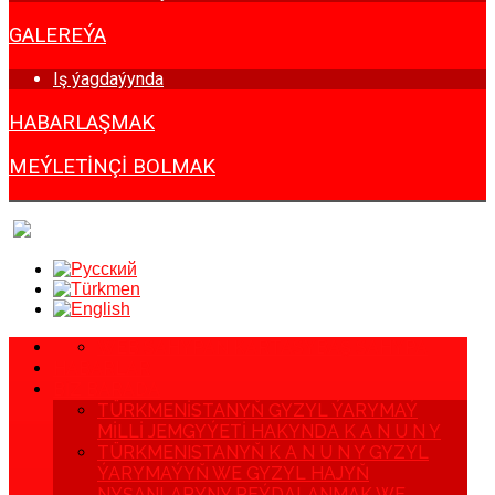
GALEREÝA
Iş ýagdaýynda
HABARLAŞMAK
MEÝLETINÇI BOLMAK
WEB SAHYPAN KARTASY
BAŞ SAHYPA
HABARLAR
BIZ BARADA
TÜRKMENISTANYŇ GYZYL ÝARYMAÝ
MILLI JEMGYÝETI HAKYNDA K A N U N Y
TÜRKMENISTANYŇ K A N U N Y GYZYL
ÝARYMAÝYŇ WE GYZYL HAJYŇ
NYŞANLARYNY PEÝDALANMAK WE