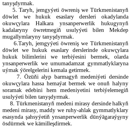
tanyşdyrmak.
5. Taryh, jemgy
ý
eti öwreniş we Türkmenistanyň
döwlet we hukuk esaslary ders
ler
i okadylanda
okuwçylara Halkara ynsanperwerlik hukugynyň
kadalaryny öwretmegiň usulyýeti bilen Mekdep
mugallymlaryny tanyşdyrmak.
6.
Taryh, jemgyýeti öwreniş we Türkmenistanyň
döwlet we hukuk esaslary derslerinde okuwçylara
hukuk bilim
ler
ini
we
terbiýesini
bermek, olarda
ynsanperwerlik
we
umumadamzat gymmatlyklaryn
a
uýmak ýörelgelerini kemala getirmek
.
7.
Özüňi alyp barmagyň medeniýeti dersinde
okuwçylara hassa hemaýat bermek we onuň halyny
soramak edebin
i
hem medeniyetini
terbiýelemegiň
usulyýeti bilen tanyşdyrmak
.
8. Türkmenistanyň medeni mirasy dersinde
halkyň
medeni mirasy, maddy we ruhy-ahlak gymmatlyklary
esasynda
şahsyýetiň ynsanperwerlik dünýägaraýşyny
ösdür
mek
we kämilleşdir
mek
.