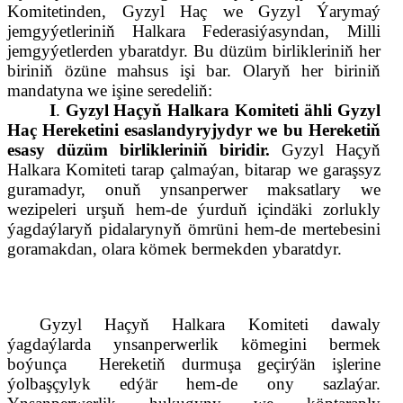
Komitetinden, Gyzyl Haç we Gyzyl Ýarymaý
jemgyýetleriniň Halkara Federasiýasyndan, Milli
jemgyýetlerden ybaratdyr. Bu düzüm
birlik
leri
ni
ň her
biriniň özüne mahsus işi bar. Olaryň her biriniň
mandatyna we işine seredeliň:
I
.
Gyzyl Haçyň Halkara Komiteti ähli Gyzyl
Haç Hereketini esaslandyryjydyr we bu
H
ereketiň
esasy düzüm
birlikl
eriniň biridir.
Gyzyl Haçyň
Halkara Komiteti tarap çalmaýan, bitarap we garaşsyz
guramadyr, onuň ynsanperwer maksatlary we
wezipeleri urşuň hem-de ýurduň içindäki zorlukly
ýagdaýlaryň pidalarynyň ömrüni hem-de mertebesini
goramakdan, olara kömek bermekden ybaratdyr.
Gyzyl Haçyň Halkara Komiteti dawaly
ýagdaýlarda ynsanperwerlik kömegini bermek
boýunça
Hereketiň durmuşa geçirýän işlerine
ýolbaşçylyk edýär hem-de ony sazlaýar.