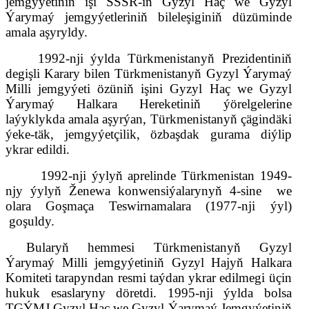
jemgyýetiniň işi SSSR-iň Gyzyl Haç we Gyzyl
Ýarymaý jemgyýetleriniň bileleşiginiň düzüminde
amala aşyryldy.
1992-nji ýylda Türkmenistanyň Prezidentiniň
degişli
K
arary bilen Türkmenistanyň Gyzyl Ýarymaý
Milli jemgyýeti özüniň işini Gyzyl Haç we Gyzyl
Ýarymaý Halkara Hereketiniň ýörelgelerine
laýyklykda amala aşyrýan
,
Türkmenistanyň çägindäki
ýeke-täk, jemgyýetçilik, özbaşdak gurama diýlip
ykrar edildi.
1992-nji ýylyň aprelinde Türkmenistan 1949-
njy ýylyň Ženewa konwensiýalarynyň 4-sine
we
olara Goşmaça
Teswirnamalara
(1977-nji ýyl)
goşuldy.
Bularyň hemmesi Türkmenistanyň Gyzyl
Ýarymaý Milli jemgyýetiniň Gyzyl Hajyň Halkara
Komiteti tarapyndan resmi taýdan ykrar edilmegi üçin
hukuk esaslaryny döretdi. 1995-nji ýylda bolsa
TGÝMJ Gyzyl Haç we Gyzyl Ýarymaý Jemgyýetiniň