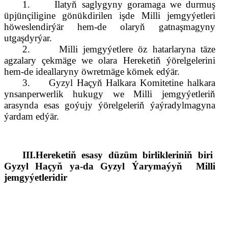
1.
Ilatyň saglygyny goramaga we durmuş
üpjünçiligine gönükdirilen işde Milli jemgyýetleri
höweslendirýär hem-de olaryň gatnaşmagyny
utgaşdyrýar.
2.
Milli jemgyýetlere öz hatarlaryna täze
agzalary çekmäge we olara Hereketiň ýörelgelerini
hem-de ideallaryny öwretmäge kömek edýär.
3.
Gyzyl Haçyň Halkara Komitetine halkara
ynsanperwerlik hukugy we Milli jemgyýetleriň
arasynda esas goýujy ýörelgeleriň ýaýradylmagyna
ýardam edýär.
III.Hereketiň esasy
düzüm birlik
leriniň biri
Gyzyl Haçyň ya-da Gyzyl Ýarymaýyň
Milli
jemgyýetleridir