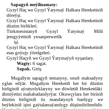
Sapagyň meýilnamasy:
Gyzyl Haç we Gyzyl Ýarymaý Halkara Hereketiniň
döreýşi.
Gyzyl Haç we Gyzyl Ýarymaý Halkara Hereketiniň
düzüm birlikleri.
Türkmenistanyň Gyzyl Ýarymaý Milli
jemgyýetiniň
ynsanperwerlik
işi.
Gyzyl Haç we Gyzyl Ýarymaý Halkara Hereketiniň
esas goýujy ýörelgeleri.
Gyzyl Haçyň we Gyzyl Ýarymaýyň nyşanlary.
Wagty:
6 sagat.
Sapak.
Giriş.
Mugallym sapagyň temasyny, onuň maksadyny
yglan edýär. Mugallym Hereketiň her bir düzüm
birlig
iniň aýratynlyklaryny we döwletiň Hereketdäki
ähmiýetini mahabatlandyr
ýar. Okuwçylara her biriniň
düzüm
birlig
i
ni
ň öz mandatynyň bardygy we
beýlekiniň işini gaýtalamaýandygy düşündirilmelidir.