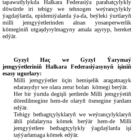
tapawutlylykda Halkara Federasiýa parahatçylykly
döwürde iri tebigy we tehnogen weýrançylykly
ýagdaýlarda, epidemiýalarda ýa-da,
beýleki ýurtlaryň
milli
jemgyýetlerinden alnan ynsanperwerlik
kömeginiň utgaşdyrylmagyny amala aşyryp, hereket
edýär.
Gyzyl Haç we Gyzyl Ýarymaý
jemgyýetleriniň Halkara Federasiýasynyň işiniň
esasy ugurlary:
Milli jemgyýetler üçin hemişelik aragatnaşyk
edarasydyr we olara zerur bolan
kömegi berýär.
Her bir ýurtda degişli şertlerde Milli jemgyýetiň
döredilmegine hem-de olaryň ösmegine ýardam
edýär.
Tebigy betbagtçylyklaryň we weýrançylyklaryň
ähli pidalaryna kömek berýär hem-de Milli
jemgyýetlere b
e
tbagtçylykly ýagdaýlarda işi
taýýarlamaga kömek edýär.