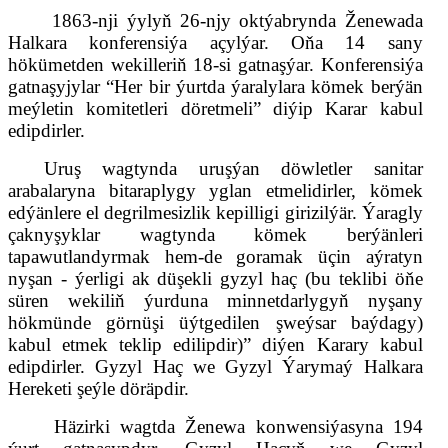
1863-nji ýylyň 26-njy oktýabrynda Ženewada
Halkara konferensiýa açylýar. Oňa 14 sany
hökümetden wekilleriň 18-si gatnaşýar. Konferensiýa
gatnaşyjylar “Her bir ýurtda ýaralylara kömek berýän
meýletin komitetleri döretmeli” diýip Karar kabul
edipdirler.
Uruş wagtynda uruşýan döwletler sanitar
arabalaryna bitaraplygy yglan etmelidirler, kömek
edýänlere el degrilmesizlik kepilligi girizilýär. Ýaragly
çaknyşyklar wagtynda kömek berýänleri
tapawutlandyrmak hem-de goramak üçin aýratyn
nyşan - ýerligi ak düşekli gyzyl haç (bu teklibi öňe
süren wekiliň ýurduna minnetdarlygyň nyşany
hökmünde görnüşi üýtgedilen şweýsar baýdagy)
kabul etmek teklip edilipdir)” diýen Karary kabul
edipdirler. Gyzyl Haç we Gyzyl Ýarymaý Halkara
Hereketi şeýle döräpdir.
Häzirki wagtda Ženewa konwensiýasyna 194