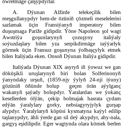
öwretmäge çalşypdyrlar.
A. Dýunan Alžirde telekeçilik bilen
meşgullanypdyr hem-de özüniň çözmeli meselelerini
sazlamak üçin Fransiýanyň imperatory bilen
duşuşmaga Pariže gidipdir. Ýöne Napoleon şol wagt
A
wstriýa goşunlarynyň çozuşyny italiýaly
soýuzdaşlary bilen yza serpikdirmäge taýýarlyk
görmek üçin
F
ransuz goşunyna ýolbaşçylyk etmek
bilen Italiýada eken. Onsoň Dýunan Italiýa gidipdir.
Italiýada Dýunan XIX asyryň iň ýowuz we gan
döküşikli uruşlarynyň biri bolan Solferinonyň
ýanyndaky urşuň, (1859-njy ýylyň 24-nji iýuny)
gözüniň öňünde bolup
geçen örän aýylganç
wakanyň şaýady bolupdyr. Ýaralardan we ýokanç
kesellerden ölýän, çekip bolmajak hasrata çydam
edýän ýaralylary gorky, nebsiagyryjylyk gurşap
alypdyr. Ýaralylaryň köpüsi kysmatyna kaýyl edilip
taşlanypdyr, ähli ýerde gan sil deý akypdyr, ahy-nala,
gargyş eşidilipdir. Eger wagtynda olara kömek berlen