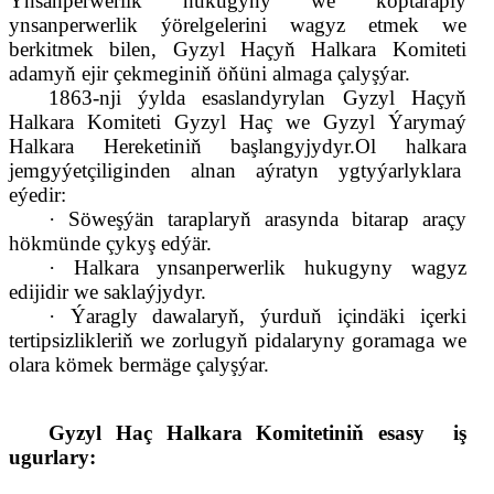
Ynsanperwerlik hukugyny we
köptaraply
ynsanperwerlik ýörelgelerini wagyz etmek we
berkitmek bilen, Gyzyl Haçyň Halkara Komiteti
adamyň ejir çekmeginiň öňüni almaga çalyşýar.
1863-nji ýylda esaslandyrylan Gyzyl Haçyň
Halkara Komiteti Gyzyl Haç we Gyzyl Ýarymaý
Halkara Hereketiniň başlangyjydyr.
Ol halkara
jemgyýetçiliginden alnan aýratyn ygtyýarlyklara
eýedir:
·
Söweşýän taraplaryň arasynda bitarap araçy
hökmünde çykyş edýär.
·
Halkara ynsanperwerlik hukugyny wagyz
edijidir we saklaýjydyr.
·
Ýaragly dawalaryň, ýurduň içindäki içerki
tertipsizlikleriň we zorlugyň pidalaryny goramaga we
olara kömek bermäge çalyşýar.
Gyzyl Haç Halkara Komitetiniň esasy
iş
ugurlary: