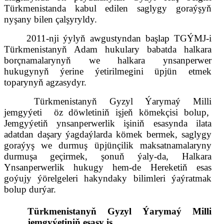
Türkmenistanda kabul edilen saglygy goraýşyň
nyşany bilen çalşyryldy.
2011-nji ýylyň awgustyndan başlap TGÝMJ-i
Türkmenistanyň Adam hukulary babatda halkara
borçnamalarynyň we halkara ynsanperwer
hukugynyň ýerine ýetirilmegini üpjün etmek
toparynyň
agzasydyr.
Türkmenistanyň Gyzyl Ýarymaý Milli
jemgyýeti
öz döwletiniň işjeň kömekçisi bolup,
Jemgyýetiň ynsanperwerlik işiniň esasynda ilata
adatdan daşary ýagdaýlarda kömek bermek, saglygy
goraýyş we durmuş üpjünçilik maksatnamalaryny
durmuşa geçirmek, şonuň ýaly-da, Halkara
Ynsanperwerlik hukugy hem-de Hereketiň esas
goýujy ýörelgeleri hakynda
ky
bilimleri ýaýratmak
bolup durýar.
Türkmenistanyň Gyzyl Ýarymaý Milli
jemgyýetiniň esasy iş