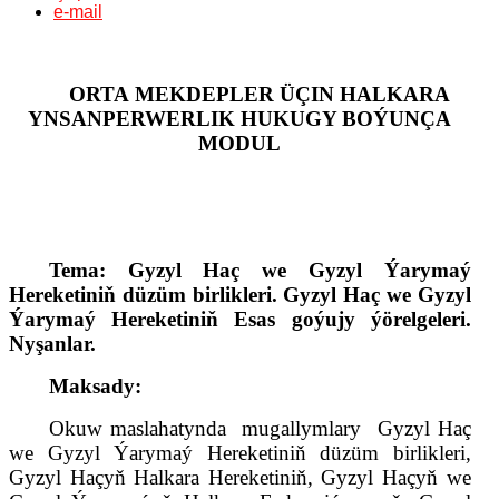
e-mail
ORTA
MEKDEPLER ÜÇIN HALKARA
YNSANPERWERLIK HUKUGY BOÝUNÇA
MODUL
Tema: Gyzyl Haç we Gyzyl Ýarymaý
Hereketiniň düzüm
birlik
leri. Gyzyl Haç we Gyzyl
Ýarymaý Hereketiniň
E
sas goýujy ýörelgeleri.
Nyşanlar.
Maksady:
Okuw maslahatynda
mugallymlary
Gyzyl Haç
we Gyzyl Ýarymaý Hereketiniň düzüm
birlik
leri,
Gyzyl Haçyň Halkara Hereketiniň, Gyzyl Haçyň we