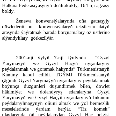
Halkara Federasiýasynyň deňhukukly, 164-nji agzasy
boldy.
Ženewa konwensiýalarynda oňa gatnaşyjy
döwletleriň bu
konwensiýalary
ň
tekstlerini ilatyň
arasynda ýaýratmak barada borçnamalary öz üstlerine
alýandyklary
görkezilýär.
2001-nji ýylyň 7-nji iýulynda
“Gyzyl
Ýarymaýyň we Gyzyl Haçyň nyşanlaryny
peýdalanmak we goramak hakynda” Türkmenistanyň
Kanuny kabul edildi. TGÝMJ Türkmenistanyň
çäginde Gyzyl Ýarymaýyň nyşanlaryny peýdalanmak
boýunça düzgünleri düşündirmek bilen
,
döwlet
häkimiýet we dolandyryş edaralaryna Gyzyl
Ýarymaýyň we Gyzyl Haçyň nyşanlarynyň bikanun
peýdalan
yl
magynyň öňüni almak we ýol bermezlik
meselelerinde ýardam berýär. “Tiz kömek”
ulaglarynda öň peýdalanylan Gyzyl Haç belgisi