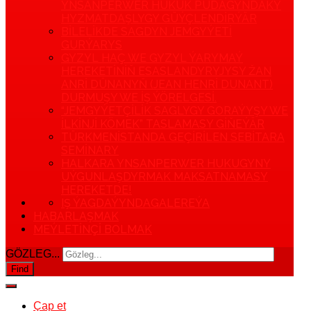
YNSANPERWER HUKUK PUDAGYNDAKY
HYZMATDAŞLYGY GÜÝÇLENDIRÝÄR
BILELIKDE SAGDYN JEMGYÝETI
GURÝARYS
GYZYL HAÇ WE GYZYL ÝARYMAÝ
HEREKETINIŇ ESASLANDYRYJYSY ŽAN
ANRI DÜNANYŇ (JEAN HENRI DUNANT)
DURMUŞY WE IŞ ÝÖRELGESI.
“JEMGYÝETÇILIK SAGLYGY GORAÝYŞY WE
ILKINJI KÖMEK” TASLAMASY GIŇEÝÄR
TÜRKMENISTANDA GEÇIRILEN SEBITARA
SEMINARY
HALKARA YNSANPERWER HUKUGYNY
UÝGUNLAŞDYRMAK MAKSATNAMASY
HEREKETDE!
IŞ ÝAGDAÝYNDA
GALEREÝA
HABARLAŞMAK
MEÝLETINÇI BOLMAK
GÖZLEG...
Find
Çap et