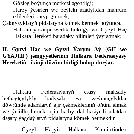
Gözleg boýunça merkezi agentligi;
Ha
rby ýesirleri we beýleki azatlykdan mahrum
edilenleri baryp görmek;
Çaknyşyklaryň pidalaryna kömek bermek boýunça.
Halkara ynsanperwerlik hukugy we Gyzyl Haç
Halkara Hereketi baradaky bilimleri ýaýratmak;
II. Gyzyl Haç we Gyzyl Ýarym Aý (GH we
GYAJHF) jemgyýetleriniň Halkara Federasiýasy
Hereketiň
ikinji düzüm birligi bolup durýar.
Halkara Federasiýanyň esasy maksady
betbagtçylykly hadysalar we weýrançylyklar
döwründe adamlaryň ejir çekmekleriniň öňüni almak
we ýeňilleşdirmek üçin harby däl häsiýetli adatdan
daşary ýagdaýlaryň pidalaryna kömek bermekdir.
Gyzyl Haçyň Halkara Komitetinden