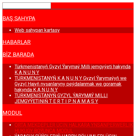
BAŞ SAHYPA
Web sahypan kartasy
HABARLAR
BIZ BARADA
Türkmenistanyň Gyzyl Ýarymaý Milli jemgyýeti hakynda
K A N U N Y
TÜRKMENISTANYŇ K A N U N Y Gyzyl Ýarymaýyň we
Gyzyl Hajyň nyşanlaryny peýdalanmak we goramak
hakynda K A N U N Y
TÜRKMENISTANYŇ GYZYL ÝARYMAÝ MILLI
JEMGYÝETINIŇ T E R T I P N A M A S Y
MODUL
ORTA MEKDEPLER ÜÇIN HALKARA YNSANPERWERLIK
HUKUGY BOÝUNÇA MODUL