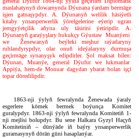
general Dýufur 1864-nji ýylda geçirilen Diplomatik
maslahatynyň dowamynda Dýunana ýardam bermäge
işjen gatnaşypdyr. A. Dýunanyň welilik häsiýetli
kitaby ynsanperwerlik ýörelgelerine eýerip ugran
jemgyýetçilik aňyna uly täsirini ýetiripdir. A.
Dýunanyň garaýyşlary hukukçy Gýustaw
Muanýeni
we
Ženewanyň
beýleki meşhur raýatlaryny
ruhlandyrypdyr, olar onuň ideýalaryny durmuşa
geçirmäge synanyşyk edipdirler. Şol maksat bilen:
Dýunan, Muanýe, general Dýufur we lukmanlar
Appiýa, hem-de Monuar dagydan ybarat bolan işçi
topar döredilipdir.
18
6
3-nji ýylyň fewralynda Ženewada ýaraly
esgerlere kömek bermek boýunça Komitet
guralypdyr. 1863-nji ýylyň fewralynda Komitetiň 1-
nji mejlisi bolupdyr. Bu sene Наlkara Gyzyl Haçyň
Komitetini
ň
– dünýäde iň baýry ynsanperwerlik
guramasynyň dörän güni hasaplanýar.