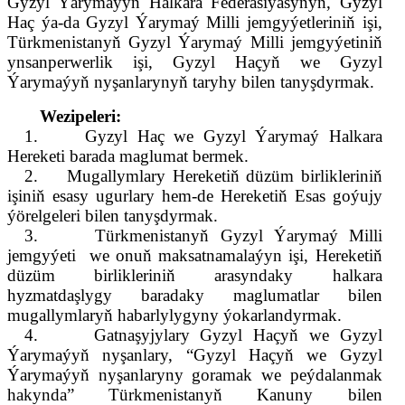
Gyzyl Ýarymaýyň Halkara Federasiýasynyň, Gyzyl
Haç ýa-da Gyzyl Ýarymaý Milli jemgyýetleriniň işi,
Türkmenistanyň Gyzyl Ýarymaý Milli jemgyýetiniň
ynsanperwerlik işi, Gyzyl Haçyň we Gyzyl
Ýarymaýyň nyşanlarynyň taryhy bilen tanyşdyrmak.
Wezipeleri:
1.
Gyzyl Haç we Gyzyl Ýarymaý Halkara
Hereketi barada maglumat bermek.
2.
Mugallymlary Hereketiň düzüm
birlik
leriniň
işiniň esasy ugurlary hem-de Hereketiň
E
sas goýujy
ýörelgeleri bilen tanyşdyrmak.
3.
Türkmenistanyň Gyzyl Ýarymaý Milli
jemgyýeti
we onuň maksatnamalaýyn işi, Hereketiň
düzüm
birlik
leriniň arasyndaky halkara
hyzmatdaşlygy baradaky maglumatlar bilen
mugallymlaryň habarlylygyny ýokarlandyrmak.
4.
Gatnaşyjylary Gyzyl Haçyň we Gyzyl
Ýarymaýyň nyşanlary, “Gyzyl Haçyň we Gyzyl
Ýarymaýyň nyşanlaryny goramak we peýdalanmak
hakynda” Türkmenistanyň Kanuny bilen