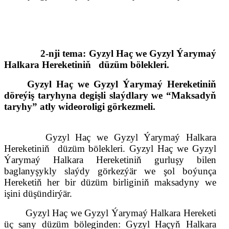
2-nji tema: G
yzyl Haç we Gyzyl Ýarymaý
Halkara Hereketiniň
düzüm bölekleri
.
Gyzyl Haç we Gyzyl Ýarymaý Hereketiniň
döreýiş taryhyna degişli slaýdlary we “Maksadyň
taryhy” atly wideoroligi görkezmeli.
Gyzyl Haç we Gyzyl Ýarymaý Halkara
Hereketiniň
düzüm bölekleri
.
Gyzyl Haç we Gyzyl
Ýarymaý Halkara Hereketiniň gurluşy bilen
baglanyşykly slaýdy görkezýär we
ş
ol boýunça
Hereketiň her bir
düzüm birliginiň
maksadyny we
işini düşündirýär.
Gyzyl Haç we Gyzyl Ýarymaý Halkara Hereketi
üç sany düzüm böle
gin
den: Gyzyl Haçyň Halkara