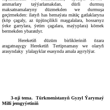
ammarlary taýýarlamakdan, dürli durmuş
maksatnamalaryny düzmekden we durmuşa
geçirmekden: ilatyň has hemaýata mätäç gatlaklaryna
(köp çagaly, az üpjünçilikli maşgalalara, hossarsyz
ýeke garrylara, ýetim çagalara, maýyplara) kömek
bermekden ybaratdyr.
Hereketiň
düzüm birlik
leriniň özara
aragatnaşygy Hereketiň
T
ertipnamasy we olaryň
arasyndaky
ylalaşyklar esasynda amala aşyrylýar.
3
-
nji tema
.
Türkmenistanyň Gyzyl Ýarymaý
Milli jemgyýetiniň