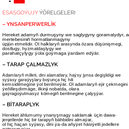
Indiki
ESASGOÝUJY
ÝÖRELGELERI
– YNSANPERWERLIK
Hereket adamyň durmuşyny we saglygyny goramalydyr, 
mertebesiniň hormatlanmagyny
üpjün etmelidir. Ol halklaryň arasynda özara düşünişmegi,
dostlugy, hyzmatdaşlygy we
parahatçylygy ýola goýmaga ýardam edýär.
– TARAP ÇALMAZLYK
Adamlaryň milleti, dini alamatlary, haýsy jynsa degişlidigi we
syýasy garaýyşlary boýunça hiç hili
kemsidilmegine ýol berilmeýär. Ol adamlaryň ejir çekmegini
ýeňilleşdirmäge, ilkinji nobatda, olara
gaýragoýulmasyz kömegiň berilmegine çalyşýar.
– BITARAPLYK
Hereket ählumumy ynanyşmagy saklamak üçin dawa-
jenjellerde hiç bir tarapyň bähbidini almaýar,
ol hiç haçan syýasy, dini ýa-da aňyýet häsiýetli jedellere
gatnaşmaýar.