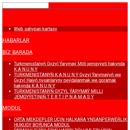
BAŞ SAHYPA
Web sahypan kartasy
HABARLAR
BIZ BARADA
Türkmenistanyň Gyzyl Ýarymaý Milli jemgyýeti hakynda
K A N U N Y
TÜRKMENISTANYŇ K A N U N Y Gyzyl Ýarymaýyň we
Gyzyl Hajyň nyşanlaryny peýdalanmak we goramak
hakynda K A N U N Y
TÜRKMENISTANYŇ GYZYL ÝARYMAÝ MILLI
JEMGYÝETINIŇ T E R T I P N A M A S Y
MODUL
ORTA MEKDEPLER ÜÇIN HALKARA YNSANPERWERLIK
HUKUGY BOÝUNÇA MODUL