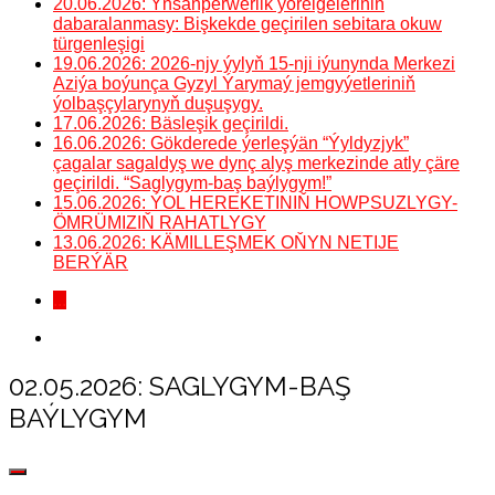
20.06.2026: Ynsanperwerlik ýörelgeleriniň
dabaralanmasy: Bişkekde geçirilen sebitara okuw
türgenleşigi
19.06.2026: 2026-njy ýylyň 15-nji iýunynda Merkezi
Aziýa boýunça Gyzyl Ýarymaý jemgyýetleriniň
ýolbaşçylarynyň duşuşygy.
17.06.2026: Bäsleşik geçirildi.
16.06.2026: Gökderede ýerleşýän “Ýyldyzjyk”
çagalar sagaldyş we dynç alyş merkezinde atly çäre
geçirildi. “Saglygym-baş baýlygym!”
15.06.2026: ÝOL HEREKETINIŇ HOWPSUZLYGY-
ÖMRÜMIZIŇ RAHATLYGY
13.06.2026: KÄMILLEŞMEK OŇYN NETIJE
BERÝÄR
...
02.05.2026: SAGLYGYM-BAŞ
BAÝLYGYM