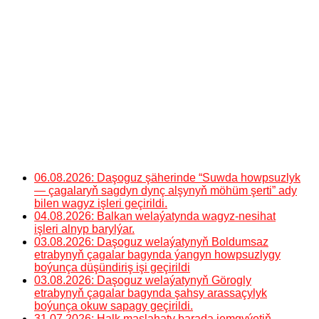
06.08.2026: Daşoguz şäherinde “Suwda howpsuzlyk
— çagalaryň sagdyn dynç alşynyň möhüm şerti” ady
bilen wagyz işleri geçirildi.
04.08.2026: Balkan welaýatynda wagyz-nesihat
işleri alnyp barylýar.
03.08.2026: Daşoguz welaýatynyň Boldumsaz
etrabynyň çagalar bagynda ýangyn howpsuzlygy
boýunça düşündiriş işi geçirildi
03.08.2026: Daşoguz welaýatynyň Görogly
etrabynyň çagalar bagynda şahsy arassaçylyk
boýunça okuw sapagy geçirildi.
31.07.2026: Halk maslahaty barada jemgyýetiň