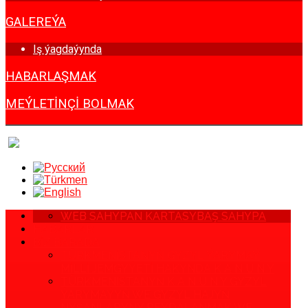
GALEREÝA
Iş ýagdaýynda
HABARLAŞMAK
MEÝLETINÇI BOLMAK
WEB SAHYPAN KARTASY
BAŞ SAHYPA
HABARLAR
BIZ BARADA
TÜRKMENISTANYŇ GYZYL ÝARYMAÝ
MILLI JEMGYÝETI HAKYNDA K A N U N Y
TÜRKMENISTANYŇ K A N U N Y GYZYL
ÝARYMAÝYŇ WE GYZYL HAJYŇ
NYŞANLARYNY PEÝDALANMAK WE