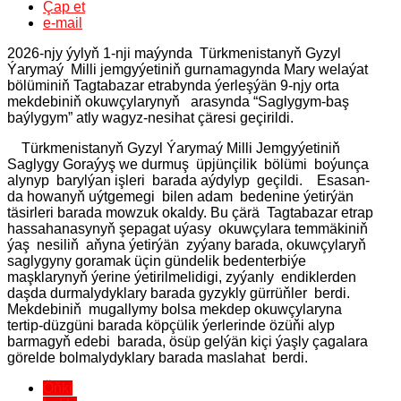
Çap et
e-mail
2026-njy ýylyň 1-nji maýynda Türkmenistanyň Gyzyl
Ýarymaý Milli jemgyýetiniň gurnamagynda Mary welaýat
bölüminiň Tagtabazar etrabynda ýerleşýän 9-njy orta
mekdebiniň okuwçylarynyň arasynda “Saglygym-baş
baýlygym” atly wagyz-nesihat çäresi geçirildi.
Türkmenistanyň Gyzyl Ýarymaý Milli Jemgyýetiniň
Saglygy Goraýyş we durmuş üpjünçilik bölümi boýunça
alynyp barylýan işleri barada aýdylyp geçildi. Esasan-
da howanyň uýtgemegi bilen adam bedenine ýetirýän
täsirleri barada mowzuk okaldy. Bu çärä Tagtabazar etrap
hassahanasynyň şepagat uýasy okuwçylara temmäkiniň
ýaş nesiliň aňyna ýetirýän zyýany barada, okuwçylaryň
saglygyny goramak üçin gündelik bedenterbiýe
maşklarynyň ýerine ýetirilmelidigi, zyýanly endiklerden
daşda durmalydyklary barada gyzykly gürrüňler berdi.
Mekdebiniň mugallymy bolsa mekdep okuwçylaryna
tertip-düzgüni barada köpçülik ýerlerinde özüňi alyp
barmagyň edebi barada, ösüp gelýän kiçi ýaşly çagalara
görelde bolmalydyklary barada maslahat berdi.
Öňki