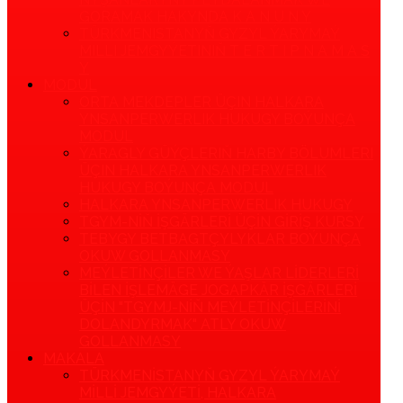
GORAMAK HAKYNDA K A N U N Y
TÜRKMENISTANYŇ GYZYL ÝARYMAÝ
MILLI JEMGYÝETINIŇ T E R T I P N A M A S
Y
MODUL
ORTA MEKDEPLER ÜÇIN HALKARA
YNSANPERWERLIK HUKUGY BOÝUNÇA
MODUL
ÝARAGLY GÜÝÇLERIŇ HARBY BÖLUMLERI
ÜÇIN HALKARA YNSANPERWERLIK
HUKUGY BOÝUNÇA MODUL
HALKARA YNSANPERWERLIK HUKUGY
TGYM-NIŇ IŞGÄRLERI ÜÇIN GIRIŞ KURSY
TEBYGY BETBAGTÇYLYKLAR BOÝUNÇA
OKUW GOLLANMASY
MEÝLETINÇILER WE ÝAŞLAR LIDERLERI
BILEN IŞLEMÄGE JOGAPKÄR IŞGÄRLERI
ÜÇIN "TGYMJ-NIŇ MEÝLETINÇILERINI
DOLANDYRMAK" ATLY OKUW
GOLLANMASY
MAKALA
TÜRKMENISTANYŇ GYZYL ÝARYMAÝ
MILLI JEMGYÝETI, HALKARA