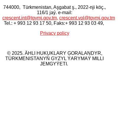
744000, Тürkmenistan, Aşgabat ş., 2022-nji köç.,
116/1 jaý. e-mail:
crescent.int@tgymj.gov.tm
,
crescent.vol@tgymj.gov.tm
Tel.: + 993 12 93 17 50, Faks:+ 993 12 93 03 49,
Privacy policy
© 2025. ÄHLI HUKUKLARY GORALANDYR,
TÜRKMENISTANYŇ GYZYL ÝARYMAÝ MILLI
JEMGYÝETI.