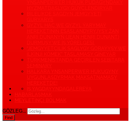
YNSANPERWER HUKUK PUDAGYNDAKY
HYZMATDAŞLYGY GÜÝÇLENDIRÝÄR
BILELIKDE SAGDYN JEMGYÝETI
GURÝARYS
GYZYL HAÇ WE GYZYL ÝARYMAÝ
HEREKETINIŇ ESASLANDYRYJYSY ŽAN
ANRI DÜNANYŇ (JEAN HENRI DUNANT)
DURMUŞY WE IŞ ÝÖRELGESI.
“JEMGYÝETÇILIK SAGLYGY GORAÝYŞY WE
ILKINJI KÖMEK” TASLAMASY GIŇEÝÄR
TÜRKMENISTANDA GEÇIRILEN SEBITARA
SEMINARY
HALKARA YNSANPERWER HUKUGYNY
UÝGUNLAŞDYRMAK MAKSATNAMASY
HEREKETDE!
IŞ ÝAGDAÝYNDA
GALEREÝA
HABARLAŞMAK
MEÝLETINÇI BOLMAK
GÖZLEG...
Find