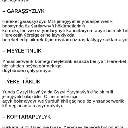
– GARAŞSYZLYK
Hereket garaşsyzdyr. Milli jemgyýetler ynsanperwerlik
babatynda öz ýurtlarynyň hökümetleriniň
kömekçileri we öz ýurtlarynyň kanunlaryna tabyn bolmak bil
Hereketiň ýörelgelerine laýyklykda
hereket edip bilmek üçin mydam özbaşdaklygy saklamalyd
– MEÝLETINLIK
Ynsanperwerlik kömegi meýletinlik esasda berilýär. Here¬ket
hiç jähtden peýda görmeklige
düýbünden çalyşmaýar.
– ÝEKE-TÄKLIK
Ýurtda Gyzyl Hajyň ýa-da Gyzyl Ýarymaýyň diňe bir milli
jemgyýeti bolup biler. Ol hemmeler üçin
açyk bolmalydyr we ýurduň ähli çäginde öz ynsanperwerlik
kömegini amala aşyrmalydyr.
– KÖPTARAPLYLYK
Halkara Gyzyl Haç we Gyzyl Ýarymaý hereketi bütindünýä