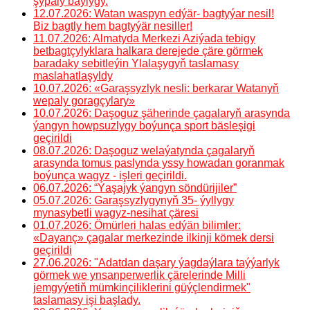
şypaly baýlygy.
12.07.2026: Watan waspyn edýär- bagtyýar nesil!
Biz bagtly hem bagtyýär nesiller!
11.07.2026: Almatyda Merkezi Aziýada tebigy
betbagtçylyklara halkara derejede çäre görmek
baradaky sebitleýin Ylalaşygyň taslamasy
maslahatlaşyldy
10.07.2026: «Garaşsyzlyk nesli: berkarar Watanyň
wepaly goragçylary»
10.07.2026: Daşoguz şäherinde çagalaryň arasynda
ýangyn howpsuzlygy boýunça sport bäsleşigi
geçirildi
08.07.2026: Daşoguz welaýatynda çagalaryň
arasynda tomus paslynda yssy howadan goranmak
boýunça wagyz - işleri geçirildi.
06.07.2026: “Ýaşajyk ýangyn söndürijiler”
05.07.2026: Garaşsyzlygynyň 35- ýyllygy
mynasybetli wagyz-nesihat çäresi
01.07.2026: Ömürleri halas edýän bilimler:
«Dayanç» çagalar merkezinde ilkinji kömek dersi
geçirildi
27.06.2026: "Adatdan daşary ýagdaýlara taýýarlyk
görmek we ynsanperwerlik çärelerinde Milli
jemgyýetiň mümkinçiliklerini güýçlendirmek"
taslamasy işi başlady.