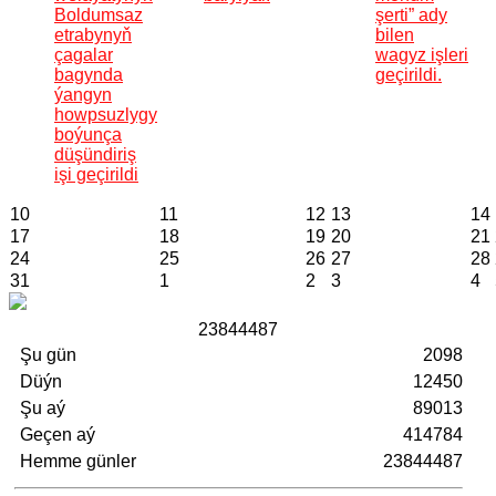
Boldumsaz
şerti” ady
etrabynyň
bilen
çagalar
wagyz işleri
bagynda
geçirildi.
ýangyn
howpsuzlygy
boýunça
düşündiriş
işi geçirildi
10
11
12
13
14
17
18
19
20
21
24
25
26
27
28
31
1
2
3
4
2
3
8
4
4
4
8
7
Şu gün
2098
Düýn
12450
Şu aý
89013
Geçen aý
414784
Hemme günler
23844487