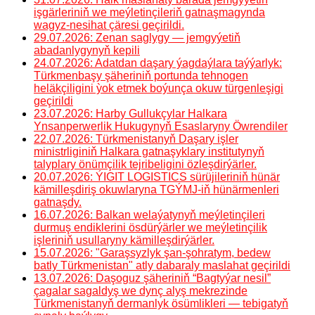
işgärleriniň we meýletinçileriň gatnaşmagynda
wagyz-nesihat çäresi geçirildi.
29.07.2026: Zenan saglygy — jemgyýetiň
abadanlygynyň kepili
24.07.2026: Adatdan daşary ýagdaýlara taýýarlyk:
Türkmenbaşy şäheriniň portunda tehnogen
heläkçiligini ỳok etmek boýunça okuw türgenleşigi
geçirildi
23.07.2026: Harby Gullukçylar Halkara
Ynsanperwerlik Hukugynyň Esaslaryny Öwrendiler
22.07.2026: Türkmenistanyň Daşary işler
ministrliginiň Halkara gatnaşyklary institutynyň
talyplary önümçilik tejribeligini özleşdirýärler.
20.07.2026: ÝIGIT LOGISTICS sürüjileriniň hünär
kämilleşdiriş okuwlaryna TGÝMJ-iň hünärmenleri
gatnaşdy.
16.07.2026: Balkan welaýatynyň meýletinçileri
durmuş endiklerini ösdürýärler we meýletinçilik
işleriniň usullaryny kämilleşdirýärler.
15.07.2026: "Garaşsyzlyk şan-şohratym, bedew
batly Türkmenistan" atly dabaraly maslahat geçirildi
13.07.2026: Daşoguz şäheriniň “Bagtyýar nesil”
çagalar sagaldyş we dynç alyş mekrezinde
Türkmenistanyň dermanlyk ösümlikleri — tebigatyň