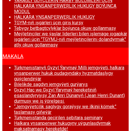
ÝARAGLY GÜÝÇLERIŇ HARBY BÖLUMLERI ÜÇIN
HALKARA YNSANPERWERLIK HUKUGY BOÝUNÇA
MODUL
HALKARA YNSANPERWERLIK HUKUGY
TGYM-niň işgärleri üçin giriş kursy
Tebygy betbagtçylyklar boýunça okuw gollanmasy
Meýletinçiler we ýaşlar liderleri bilen işlemäge jogapkär
işgärleri üçin "TGYMJ-niň meýletinçilerini dolandyrmak"
atly okuw gollanmasy
MAKALA
Türkmenistanyň Gyzyl Ýarymaý Milli jemgyýeti, halkara
ynsanperwer hukuk pudagyndaky hyzmatdaşlygy
güýçlendirýär
Bilelikde sagdyn jemgyýeti gurýarys
Gyzyl Haç we Gyzyl Ýarymaý hereketiniň
esaslandyryjysy Žan Anri Dünanyň (Jean Henri Dunant)
durmuşy we iş ýörelgesi.
“Jemgyýetçilik saglygy goraýyşy we ilkinji kömek”
taslamasy giňeýär
Türkmenistanda geçirilen sebitara seminary
Halkara ynsanperwer hukugyny uýgunlaşdyrmak
maksatnamasy hereketde!