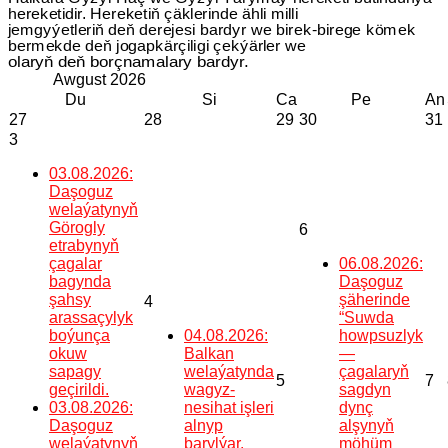
hereketidir. Hereketiň çäklerinde ähli milli
jemgyýetleriň deň derejesi bardyr we birek-birege kömek
bermekde deň jogapkärçiligi çekýärler we
olaryň deň borçnamalary bardyr.
Awgust
2026
Du
Si
Ca
Pe
An
27
28
29
30
31
3
03.08.2026:
Daşoguz
welaýatynyň
Görogly
6
etrabynyň
çagalar
06.08.2026:
bagynda
Daşoguz
şahsy
şäherinde
4
arassaçylyk
“Suwda
boýunça
04.08.2026:
howpsuzlyk
okuw
Balkan
—
sapagy
welaýatynda
çagalaryň
5
7
geçirildi.
wagyz-
sagdyn
03.08.2026:
nesihat işleri
dynç
Daşoguz
alnyp
alşynyň
welaýatynyň
barylýar.
möhüm