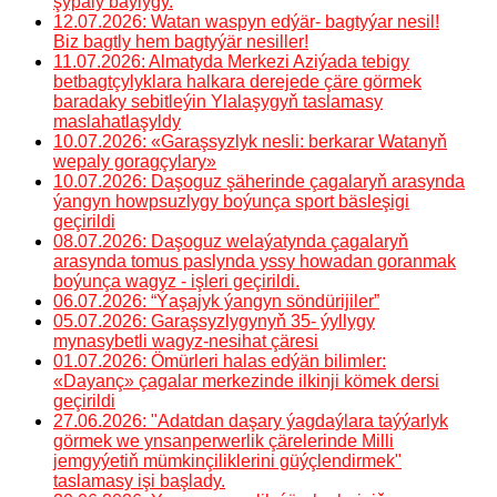
şypaly baýlygy.
12.07.2026: Watan waspyn edýär- bagtyýar nesil!
Biz bagtly hem bagtyýär nesiller!
11.07.2026: Almatyda Merkezi Aziýada tebigy
betbagtçylyklara halkara derejede çäre görmek
baradaky sebitleýin Ylalaşygyň taslamasy
maslahatlaşyldy
10.07.2026: «Garaşsyzlyk nesli: berkarar Watanyň
wepaly goragçylary»
10.07.2026: Daşoguz şäherinde çagalaryň arasynda
ýangyn howpsuzlygy boýunça sport bäsleşigi
geçirildi
08.07.2026: Daşoguz welaýatynda çagalaryň
arasynda tomus paslynda yssy howadan goranmak
boýunça wagyz - işleri geçirildi.
06.07.2026: “Ýaşajyk ýangyn söndürijiler”
05.07.2026: Garaşsyzlygynyň 35- ýyllygy
mynasybetli wagyz-nesihat çäresi
01.07.2026: Ömürleri halas edýän bilimler:
«Dayanç» çagalar merkezinde ilkinji kömek dersi
geçirildi
27.06.2026: "Adatdan daşary ýagdaýlara taýýarlyk
görmek we ynsanperwerlik çärelerinde Milli
jemgyýetiň mümkinçiliklerini güýçlendirmek"
taslamasy işi başlady.