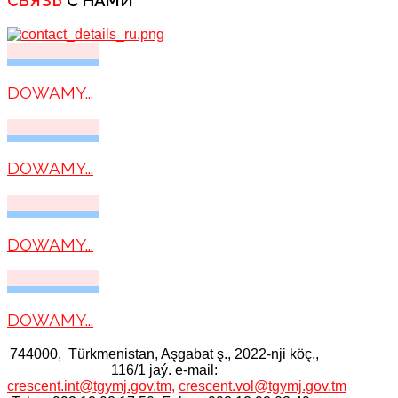
СВЯЗЬ
С НАМИ
DOWAMY...
DOWAMY...
DOWAMY...
DOWAMY...
744000, Тürkmenistan, Aşgabat ş., 2022-nji köç.,
116/1 jaý. e-mail:
crescent.int@tgymj.gov.tm
,
crescent.vol@tgymj.gov.tm