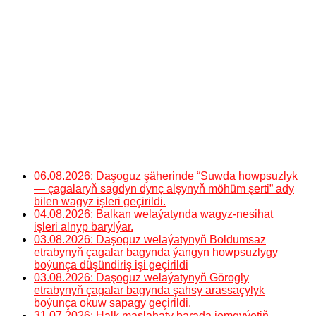
06.08.2026: Daşoguz şäherinde “Suwda howpsuzlyk
— çagalaryň sagdyn dynç alşynyň möhüm şerti” ady
bilen wagyz işleri geçirildi.
04.08.2026: Balkan welaýatynda wagyz-nesihat
işleri alnyp barylýar.
03.08.2026: Daşoguz welaýatynyň Boldumsaz
etrabynyň çagalar bagynda ýangyn howpsuzlygy
boýunça düşündiriş işi geçirildi
03.08.2026: Daşoguz welaýatynyň Görogly
etrabynyň çagalar bagynda şahsy arassaçylyk
boýunça okuw sapagy geçirildi.
31.07.2026: Halk maslahaty barada jemgyýetiň