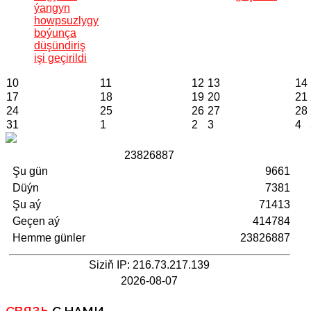
ýangyn
howpsuzlygy
boýunça
düşündiriş
işi geçirildi
10
11
12
13
14
17
18
19
20
21
24
25
26
27
28
31
1
2
3
4
2
3
8
2
6
8
8
7
Şu gün
9661
Düýn
7381
Şu aý
71413
Geçen aý
414784
Hemme günler
23826887
Siziň IP: 216.73.217.139
2026-08-07