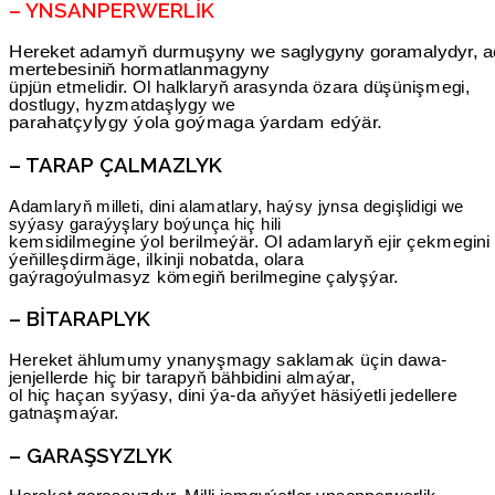
– YNSANPERWERLIK
Hereket adamyň durmuşyny we saglygyny goramalydyr, 
mertebesiniň hormatlanmagyny
üpjün etmelidir. Ol halklaryň arasynda özara düşünişmegi,
dostlugy, hyzmatdaşlygy we
parahatçylygy ýola goýmaga ýardam edýär.
– TARAP ÇALMAZLYK
Adamlaryň milleti, dini alamatlary, haýsy jynsa degişlidigi we
syýasy garaýyşlary boýunça hiç hili
kemsidilmegine ýol berilmeýär. Ol adamlaryň ejir çekmegini
ýeňilleşdirmäge, ilkinji nobatda, olara
gaýragoýulmasyz kömegiň berilmegine çalyşýar.
– BITARAPLYK
Hereket ählumumy ynanyşmagy saklamak üçin dawa-
jenjellerde hiç bir tarapyň bähbidini almaýar,
ol hiç haçan syýasy, dini ýa-da aňyýet häsiýetli jedellere
gatnaşmaýar.
– GARAŞSYZLYK