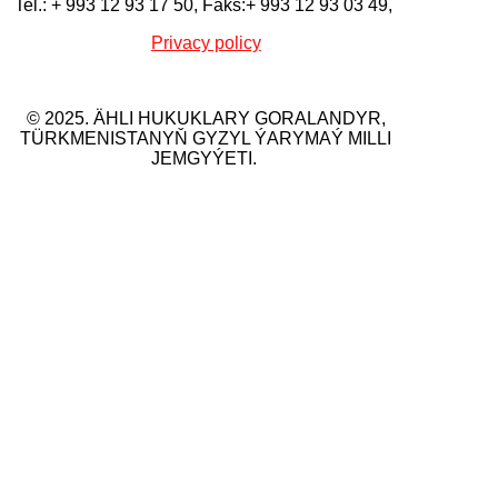
Tel.: + 993 12 93 17 50, Faks:+ 993 12 93 03 49,
Privacy policy
© 2025. ÄHLI HUKUKLARY GORALANDYR,
TÜRKMENISTANYŇ GYZYL ÝARYMAÝ MILLI
JEMGYÝETI.