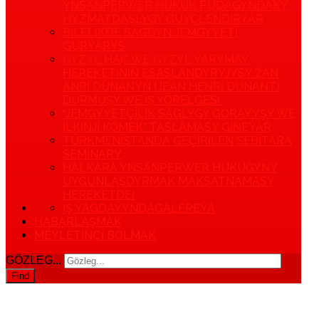
YNSANPERWER HUKUK PUDAGYNDAKY
HYZMATDAŞLYGY GÜÝÇLENDIRÝÄR
BILELIKDE SAGDYN JEMGYÝETI
GURÝARYS
GYZYL HAÇ WE GYZYL ÝARYMAÝ
HEREKETINIŇ ESASLANDYRYJYSY ŽAN
ANRI DÜNANYŇ (JEAN HENRI DUNANT)
DURMUŞY WE IŞ ÝÖRELGESI.
“JEMGYÝETÇILIK SAGLYGY GORAÝYŞY WE
ILKINJI KÖMEK” TASLAMASY GIŇEÝÄR
TÜRKMENISTANDA GEÇIRILEN SEBITARA
SEMINARY
HALKARA YNSANPERWER HUKUGYNY
UÝGUNLAŞDYRMAK MAKSATNAMASY
HEREKETDE!
IŞ ÝAGDAÝYNDA
GALEREÝA
HABARLAŞMAK
MEÝLETINÇI BOLMAK
GÖZLEG...
Find