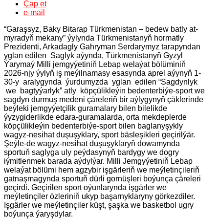
Çap et
e-mail
“Garaşsyz, Baky Bitarap Türkmenistan – bedew batly at-
myradyň mekany” ýylynda Türkmenistanyň hormatly
Prezidenti, Arkadagly Gahryman Serdarymyz tarapyndan
yglan edilen Saglyk aýynda, Türkmenistanyň Gyzyl
Ýarymaý Milli jemgyýetiniň Lebap welaýat bölüminiň
2026-njy ýylyň iş meýilnamasy esasynda aprel aýynyň 1-
30-y aralygynda ýurdumyzda yglan edilen “Sagdynlyk
we bagtyýarlyk” atly köpçülikleýin bedenterbiýe-sport we
sagdyn durmuş medeni çäreleriň bir aýlygynyň çäklerinde
beýleki jemgyýetçilik guramalary bilen bilelikde
ýyzygiderlikde edara-guramalarda, orta mekdeplerde
köpçülikleýin bedenterbiýe-sport bilen baglanyşykly
wagyz-nesihat duşuşyklary, sport bäsleşikleri geçirilýär.
Şeýle-de wagyz-nesihat duşuşyklaryň dowamynda
sportuň saglyga uly peýdasynyň bardygy we dogry
iýmitlenmek barada aýdylýar. Milli Jemgyýetiniň Lebap
welaýat bölümi hem agzybir işgärleriň we meýletinçileriň
gatnaşmagynda sportuň dürli gornüşleri boýunça çäreleri
geçirdi. Geçirilen sport oýunlarynda işgärler we
meýletinçiler özleriniň ukyp başarnyklaryny görkezdiler.
Işgärler we meýletinçiler küşt, şaşka we basketbol ugry
boýunça ýaryşdylar.