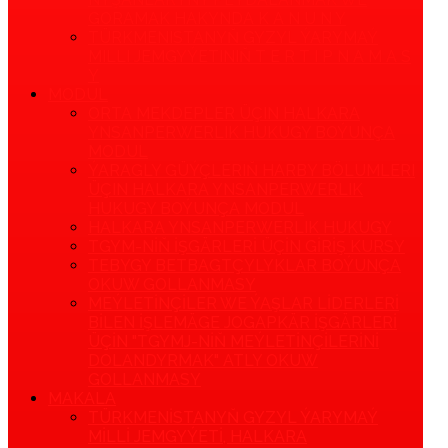
GORAMAK HAKYNDA K A N U N Y
TÜRKMENISTANYŇ GYZYL ÝARYMAÝ
MILLI JEMGYÝETINIŇ T E R T I P N A M A S
Y
MODUL
ORTA MEKDEPLER ÜÇIN HALKARA
YNSANPERWERLIK HUKUGY BOÝUNÇA
MODUL
ÝARAGLY GÜÝÇLERIŇ HARBY BÖLUMLERI
ÜÇIN HALKARA YNSANPERWERLIK
HUKUGY BOÝUNÇA MODUL
HALKARA YNSANPERWERLIK HUKUGY
TGYM-NIŇ IŞGÄRLERI ÜÇIN GIRIŞ KURSY
TEBYGY BETBAGTÇYLYKLAR BOÝUNÇA
OKUW GOLLANMASY
MEÝLETINÇILER WE ÝAŞLAR LIDERLERI
BILEN IŞLEMÄGE JOGAPKÄR IŞGÄRLERI
ÜÇIN "TGYMJ-NIŇ MEÝLETINÇILERINI
DOLANDYRMAK" ATLY OKUW
GOLLANMASY
MAKALA
TÜRKMENISTANYŇ GYZYL ÝARYMAÝ
MILLI JEMGYÝETI, HALKARA