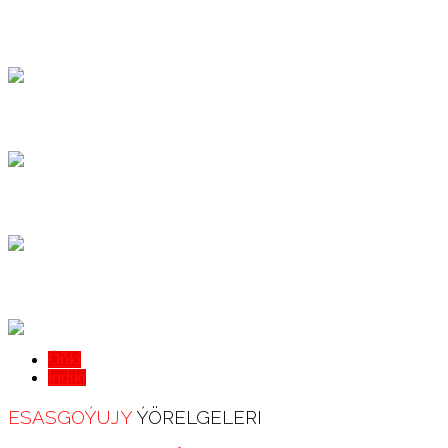
Öňki
Indiki
ESASGOÝUJY
ÝÖRELGELERI