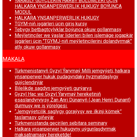
ÝARAGLY GÜÝÇLERIŇ HARBY BÖLUMLERI ÜÇIN
HALKARA YNSANPERWERLIK HUKUGY BOÝUNÇA
MODUL
HALKARA YNSANPERWERLIK HUKUGY
TGYM-niň işgärleri üçin giriş kursy
Tebygy betbagtçylyklar boýunça okuw gollanmasy
Meýletinçiler we ýaşlar liderleri bilen işlemäge jogapkär
işgärleri üçin "TGYMJ-niň meýletinçilerini dolandyrmak"
atly okuw gollanmasy
MAKALA
Türkmenistanyň Gyzyl Ýarymaý Milli jemgyýeti, halkara
ynsanperwer hukuk pudagyndaky hyzmatdaşlygy
güýçlendirýär
Bilelikde sagdyn jemgyýeti gurýarys
Gyzyl Haç we Gyzyl Ýarymaý hereketiniň
esaslandyryjysy Žan Anri Dünanyň (Jean Henri Dunant)
durmuşy we iş ýörelgesi.
“Jemgyýetçilik saglygy goraýyşy we ilkinji kömek”
taslamasy giňeýär
Türkmenistanda geçirilen sebitara seminary
Halkara ynsanperwer hukugyny uýgunlaşdyrmak
maksatnamasy hereketde!