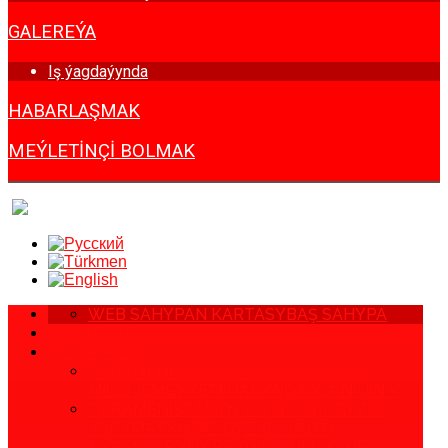
GALEREÝA
Iş ýagdaýynda
HABARLAŞMAK
MEÝLETINÇI BOLMAK
WEB SAHYPAN KARTASY
BAŞ SAHYPA
HABARLAR
BIZ BARADA
TÜRKMENISTANYŇ GYZYL ÝARYMAÝ
MILLI JEMGYÝETI HAKYNDA K A N U N Y
TÜRKMENISTANYŇ K A N U N Y GYZYL
ÝARYMAÝYŇ WE GYZYL HAJYŇ
NYŞANLARYNY PEÝDALANMAK WE