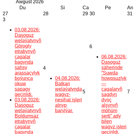
Awgust
2026
Du
Si
Ca
Pe
An
27
28
29
30
31
3
03.08.2026:
Daşoguz
welaýatynyň
Görogly
6
etrabynyň
çagalar
06.08.2026:
bagynda
Daşoguz
şahsy
şäherinde
4
arassaçylyk
“Suwda
boýunça
04.08.2026:
howpsuzlyk
okuw
Balkan
—
sapagy
welaýatynda
çagalaryň
5
7
geçirildi.
wagyz-
sagdyn
03.08.2026:
nesihat işleri
dynç
Daşoguz
alnyp
alşynyň
welaýatynyň
barylýar.
möhüm
Boldumsaz
şerti” ady
etrabynyň
bilen
çagalar
wagyz işleri
bagynda
geçirildi.