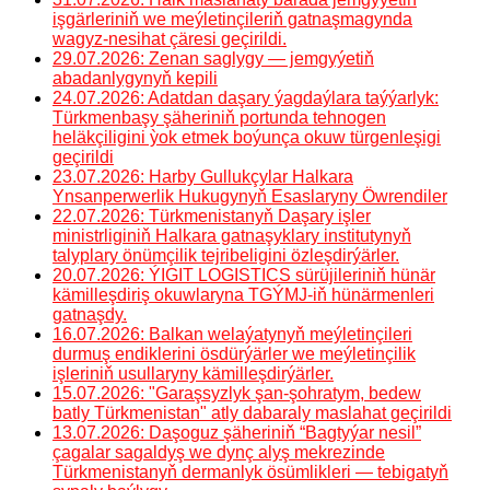
işgärleriniň we meýletinçileriň gatnaşmagynda
wagyz-nesihat çäresi geçirildi.
29.07.2026: Zenan saglygy — jemgyýetiň
abadanlygynyň kepili
24.07.2026: Adatdan daşary ýagdaýlara taýýarlyk:
Türkmenbaşy şäheriniň portunda tehnogen
heläkçiligini ỳok etmek boýunça okuw türgenleşigi
geçirildi
23.07.2026: Harby Gullukçylar Halkara
Ynsanperwerlik Hukugynyň Esaslaryny Öwrendiler
22.07.2026: Türkmenistanyň Daşary işler
ministrliginiň Halkara gatnaşyklary institutynyň
talyplary önümçilik tejribeligini özleşdirýärler.
20.07.2026: ÝIGIT LOGISTICS sürüjileriniň hünär
kämilleşdiriş okuwlaryna TGÝMJ-iň hünärmenleri
gatnaşdy.
16.07.2026: Balkan welaýatynyň meýletinçileri
durmuş endiklerini ösdürýärler we meýletinçilik
işleriniň usullaryny kämilleşdirýärler.
15.07.2026: "Garaşsyzlyk şan-şohratym, bedew
batly Türkmenistan" atly dabaraly maslahat geçirildi
13.07.2026: Daşoguz şäheriniň “Bagtyýar nesil”
çagalar sagaldyş we dynç alyş mekrezinde
Türkmenistanyň dermanlyk ösümlikleri — tebigatyň