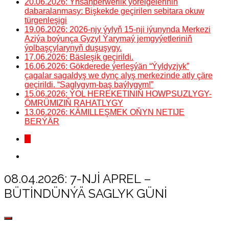
20.06.2026: Ynsanperwerlik ýörelgeleriniň
dabaralanmasy: Bişkekde geçirilen sebitara okuw
türgenleşigi
19.06.2026: 2026-njy ýylyň 15-nji iýunynda Merkezi
Aziýa boýunça Gyzyl Ýarymaý jemgyýetleriniň
ýolbaşçylarynyň duşuşygy.
17.06.2026: Bäsleşik geçirildi.
16.06.2026: Gökderede ýerleşýän “Ýyldyzjyk”
çagalar sagaldyş we dynç alyş merkezinde atly çäre
geçirildi. “Saglygym-baş baýlygym!”
15.06.2026: ÝOL HEREKETINIŇ HOWPSUZLYGY-
ÖMRÜMIZIŇ RAHATLYGY
13.06.2026: KÄMILLEŞMEK OŇYN NETIJE
BERÝÄR
...
08.04.2026: 7-NJI APREL –
BÜTINDÜNÝÄ SAGLYK GÜNI