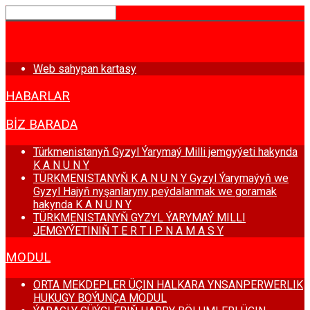
BAŞ SAHYPA
Web sahypan kartasy
HABARLAR
BIZ BARADA
Türkmenistanyň Gyzyl Ýarymaý Milli jemgyýeti hakynda
K A N U N Y
TÜRKMENISTANYŇ K A N U N Y Gyzyl Ýarymaýyň we
Gyzyl Hajyň nyşanlaryny peýdalanmak we goramak
hakynda K A N U N Y
TÜRKMENISTANYŇ GYZYL ÝARYMAÝ MILLI
JEMGYÝETINIŇ T E R T I P N A M A S Y
MODUL
ORTA MEKDEPLER ÜÇIN HALKARA YNSANPERWERLIK
HUKUGY BOÝUNÇA MODUL