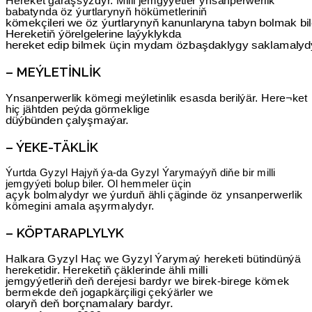
Hereket garaşsyzdyr. Milli jemgyýetler ynsanperwerlik
babatynda öz ýurtlarynyň hökümetleriniň
kömekçileri we öz ýurtlarynyň kanunlaryna tabyn bolmak bil
Hereketiň ýörelgelerine laýyklykda
hereket edip bilmek üçin mydam özbaşdaklygy saklamalyd
– MEÝLETINLIK
Ynsanperwerlik kömegi meýletinlik esasda berilýär. Here¬ket
hiç jähtden peýda görmeklige
düýbünden çalyşmaýar.
– ÝEKE-TÄKLIK
Ýurtda Gyzyl Hajyň ýa-da Gyzyl Ýarymaýyň diňe bir milli
jemgyýeti bolup biler. Ol hemmeler üçin
açyk bolmalydyr we ýurduň ähli çäginde öz ynsanperwerlik
kömegini amala aşyrmalydyr.
– KÖPTARAPLYLYK
Halkara Gyzyl Haç we Gyzyl Ýarymaý hereketi bütindünýä
hereketidir. Hereketiň çäklerinde ähli milli
jemgyýetleriň deň derejesi bardyr we birek-birege kömek
bermekde deň jogapkärçiligi çekýärler we
olaryň deň borçnamalary bardyr.