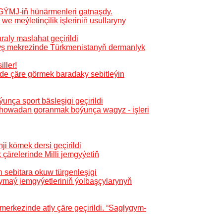
TGÝMJ-iň hünärmenleri gatnaşdy.
we meýletinçilik işleriniň usullaryny
aly maslahat geçirildi
alyş mekrezinde Türkmenistanyň dermanlyk
ller!
ede çäre görmek baradaky sebitleýin
ça sport bäsleşigi geçirildi
howadan goranmak boýunça wagyz - işleri
ji kömek dersi geçirildi
çärelerinde Milli jemgyýetiň
 sebitara okuw türgenleşigi
ymaý jemgyýetleriniň ýolbaşçylarynyň
erkezinde atly çäre geçirildi. “Saglygym-