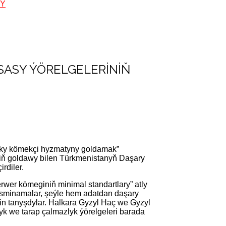
GY
ESASY ÝÖRELGELERINIŇ
daky kömekçi hyzmatyny goldamak”
niň goldawy bilen Türkmenistanyň Daşary
irdiler.
er kömeginiň minimal standartlary” atly
resminamalar, şeýle hem adatdan daşary
in tanyşdylar. Halkara Gyzyl Haç we Gyzyl
yk we tarap çalmazlyk ýörelgeleri barada