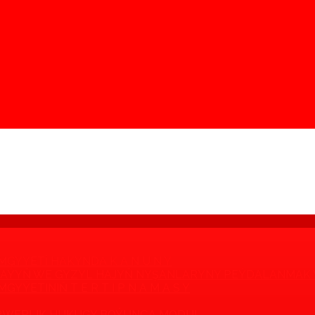
GYÝETI HAKYNDA K A N U N Y
YMAÝYŇ WE GYZYL HAJYŇ NYŞANLARYNY PEÝDALANMAK 
ÝETINIŇ T E R T I P N A M A S Y
RWERLIK HUKUGY BOÝUNÇA MODUL