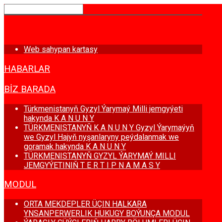
BAŞ SAHYPA
Web sahypan kartasy
HABARLAR
BIZ BARADA
Türkmenistanyň Gyzyl Ýarymaý Milli jemgyýeti
hakynda K A N U N Y
TÜRKMENISTANYŇ K A N U N Y Gyzyl Ýarymaýyň
we Gyzyl Hajyň nyşanlaryny peýdalanmak we
goramak hakynda K A N U N Y
TÜRKMENISTANYŇ GYZYL ÝARYMAÝ MILLI
JEMGYÝETINIŇ T E R T I P N A M A S Y
MODUL
ORTA MEKDEPLER ÜÇIN HALKARA
YNSANPERWERLIK HUKUGY BOÝUNÇA MODUL