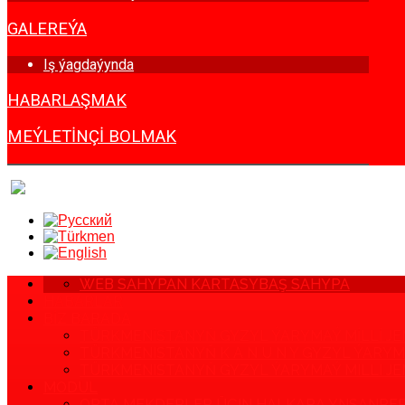
GALEREÝA
Iş ýagdaýynda
HABARLAŞMAK
MEÝLETINÇI BOLMAK
WEB SAHYPAN KARTASY
BAŞ SAHYPA
HABARLAR
BIZ BARADA
TÜRKMENISTANYŇ GYZYL ÝARYMAÝ MILLI JEM
TÜRKMENISTANYŇ K A N U N Y GYZYL ÝAR
TÜRKMENISTANYŇ GYZYL ÝARYMAÝ MILLI JEMGY
MODUL
ORTA MEKDEPLER ÜÇIN HALKARA YNSANPE