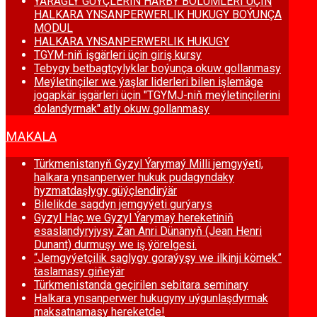
ÝARAGLY GÜÝÇLERIŇ HARBY BÖLUMLERI ÜÇIN
HALKARA YNSANPERWERLIK HUKUGY BOÝUNÇA
MODUL
HALKARA YNSANPERWERLIK HUKUGY
TGYM-niň işgärleri üçin giriş kursy
Tebygy betbagtçylyklar boýunça okuw gollanmasy
Meýletinçiler we ýaşlar liderleri bilen işlemäge
jogapkär işgärleri üçin "TGYMJ-niň meýletinçilerini
dolandyrmak" atly okuw gollanmasy
MAKALA
Türkmenistanyň Gyzyl Ýarymaý Milli jemgyýeti,
halkara ynsanperwer hukuk pudagyndaky
hyzmatdaşlygy güýçlendirýär
Bilelikde sagdyn jemgyýeti gurýarys
Gyzyl Haç we Gyzyl Ýarymaý hereketiniň
esaslandyryjysy Žan Anri Dünanyň (Jean Henri
Dunant) durmuşy we iş ýörelgesi.
“Jemgyýetçilik saglygy goraýyşy we ilkinji kömek”
taslamasy giňeýär
Türkmenistanda geçirilen sebitara seminary
Halkara ynsanperwer hukugyny uýgunlaşdyrmak
maksatnamasy hereketde!