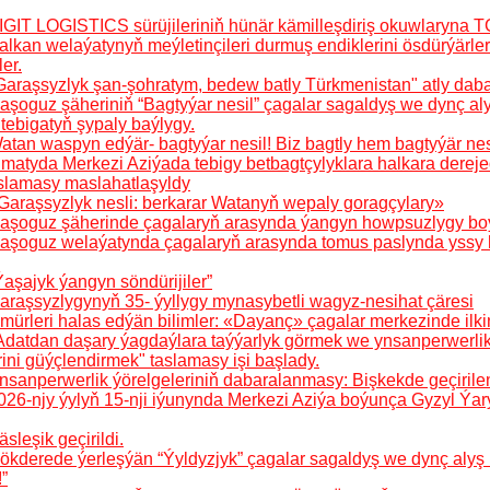
IGIT LOGISTICS sürüjileriniň hünär kämilleşdiriş okuwlaryna 
lkan welaýatynyň meýletinçileri durmuş endiklerini ösdürýärler 
er.
Garaşsyzlyk şan-şohratym, bedew batly Türkmenistan" atly dabar
aşoguz şäheriniň “Bagtyýar nesil” çagalar sagaldyş we dynç 
tebigatyň şypaly baýlygy.
atan waspyn edýär- bagtyýar nesil! Biz bagtly hem bagtyýär nesi
lmatyda Merkezi Aziýada tebigy betbagtçylyklara halkara derej
slamasy maslahatlaşyldy
Garaşsyzlyk nesli: berkarar Watanyň wepaly goragçylary»
aşoguz şäherinde çagalaryň arasynda ýangyn howpsuzlygy boýun
Daşoguz welaýatynda çagalaryň arasynda tomus paslynda yssy 
Ýaşajyk ýangyn söndürijiler”
araşsyzlygynyň 35- ýyllygy mynasybetli wagyz-nesihat çäresi
ürleri halas edýän bilimler: «Dayanç» çagalar merkezinde ilkin
Adatdan daşary ýagdaýlara taýýarlyk görmek we ynsanperwerlik 
ini güýçlendirmek" taslamasy işi başlady.
nsanperwerlik ýörelgeleriniň dabaralanmasy: Bişkekde geçirilen
026-njy ýylyň 15-nji iýunynda Merkezi Aziýa boýunça Gyzyl Ýar
sleşik geçirildi.
ökderede ýerleşýän “Ýyldyzjyk” çagalar sagaldyş we dynç alyş m
”