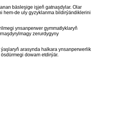
nan bäsleşige işjeň gatnaşdylar. Olar
ini hem-de uly gyzyklanma bildirýändiklerini
irilmegi ynsanperwer gymmatlyklaryň
 ornaşdyrylmagy zerurdygyny
 ýaşlaryň arasynda halkara ynsanperwerlik
i ösdürmegi dowam etdirýär.