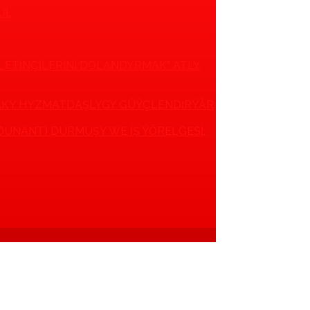
UL
ÝLETINÇILERINI DOLANDYRMAK" ATLY
AKY HYZMATDAŞLYGY GÜÝÇLENDIRÝÄR
DUNANT) DURMUŞY WE IŞ ÝÖRELGESI.