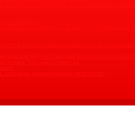
ÇIN HALKARA YNSANPERWERLIK HUKUGY BOÝUNÇA MOD
W GOLLANMASY
N IŞLEMÄGE JOGAPKÄR IŞGÄRLERI ÜÇIN "TGYMJ-NIŇ ME
JEMGYÝETI, HALKARA YNSANPERWER HUKUK PUDAGYND
Ň ESASLANDYRYJYSY ŽAN ANRI DÜNANYŇ (JEAN HENRI 
INJI KÖMEK” TASLAMASY GIŇEÝÄR
MINARY
LAŞDYRMAK MAKSATNAMASY HEREKETDE!