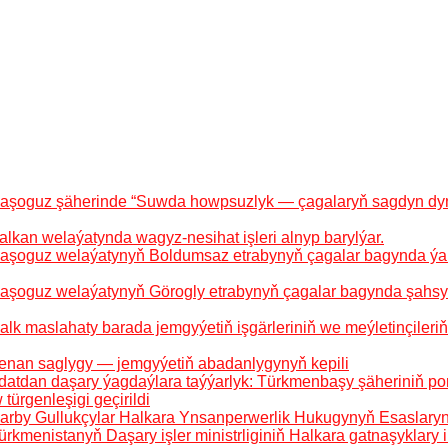
Daşoguz şäherinde “Suwda howpsuzlyk — çagalaryň sagdyn dyn
alkan welaýatynda wagyz-nesihat işleri alnyp barylýar.
Daşoguz welaýatynyň Boldumsaz etrabynyň çagalar bagynda ýa
Daşoguz welaýatynyň Görogly etrabynyň çagalar bagynda şahs
alk maslahaty barada jemgyýetiň işgärleriniň we meýletinçiler
enan saglygy — jemgyýetiň abadanlygynyň kepili
datdan daşary ýagdaýlara taýýarlyk: Türkmenbaşy şäheriniň por
ürgenleşigi geçirildi
arby Gullukçylar Halkara Ynsanperwerlik Hukugynyň Esaslary
rkmenistanyň Daşary işler ministrliginiň Halkara gatnaşyklary ins