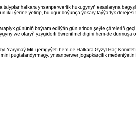
talyplar halkara ynsanperwerlik hukugynyň esaslaryna bagyşla
ünlikli ýerine ýetirip, bu ugur boýunça ýokary taýýarlyk derejes
araplyk gününiň baýram edilýän günlerinde şeýle çäreleriň geç
dygyny we olaryň yzygiderli öwrenilmelidigini hem-de durmuşa
yl Ýarymaý Milli jemgyýeti hem-de Halkara Gyzyl Haç Komiteti
imini pugtalandyrmagy, ynsanperwer jogapkärçilik medeniýetin