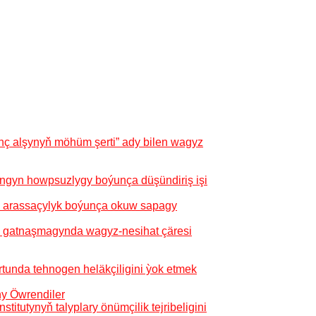
ç alşynyň möhüm şerti” ady bilen wagyz
ngyn howpsuzlygy boýunça düşündiriş işi
y arassaçylyk boýunça okuw sapagy
iň gatnaşmagynda wagyz-nesihat çäresi
tunda tehnogen heläkçiligini ỳok etmek
ny Öwrendiler
titutynyň talyplary önümçilik tejribeligini