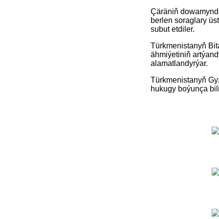
Çäräniň dowamynda 
berlen soraglary üst
subut etdiler.
Türkmenistanyň Bit
ähmiýetiniň artýan
alamatlandyrýar.
Türkmenistanyň Gyz
hukugy boýunça bil