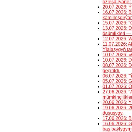
özleşdirýärler.
20.07.2026: Ý
16.07.2026: Ba
kämilleşdirýärl
15.07.2026: "
13.07.2026: D
ösümlikleri — 
12.07.2026: W
11.07.2026: A
Ylalaşygyň ta
10.07.2026: «
10.07.2026: D
08.07.2026: 
geçirildi.
06.07.2026: “
05.07.2026: G
01.07.2026: Öm
27.06.2026: "
mümkinçilikler
20.06.2026: Y
19.06.2026: 2
duşuşygy.
17.06.2026: Bä
16.06.2026: G
baş baýlygym!