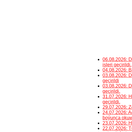
06.08.2026: 
işleri geçirildi.
04.08.2026: B
03.08.2026: 
geçirildi
03.08.2026: 
geçirildi.
31.07.2026: H
geçirildi.
29.07.2026: Z
24.07.2026: A
boýunça okuw t
23.07.2026: H
22.07.2026: Tü