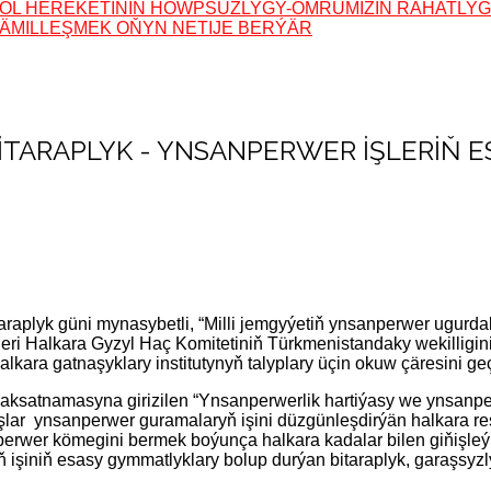
: ÝOL HEREKETINIŇ HOWPSUZLYGY-ÖMRÜMIZIŇ RAHATLY
: KÄMILLEŞMEK OŇYN NETIJE BERÝÄR
: BITARAPLYK - YNSANPERWER IŞLERIŇ 
araplyk güni mynasybetli, “Milli jemgyýetiň ynsanperwer ugur
leri Halkara Gyzyl Haç Komitetiniň Türkmenistandaky wekilligi
 Halkara gatnaşyklary institutynyň talyplary üçin okuw çäresini geç
satnamasyna girizilen “Ynsanperwerlik hartiýasy we ynsanperw
ýaşlar ynsanperwer guramalaryň işini düzgünleşdirýän halkara 
erwer kömegini bermek boýunça halkara kadalar bilen giňişleý
 işiniň esasy gymmatlyklary bolup durýan bitaraplyk, garaşsyzl