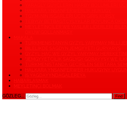
ÝARAGLY GÜÝÇLERIŇ HARBY BÖLUMLERI Ü
HALKARA YNSANPERWERLIK HUKUGY
TGYM-NIŇ IŞGÄRLERI ÜÇIN GIRIŞ KURSY
TEBYGY BETBAGTÇYLYKLAR BOÝUNÇA OKU
MEÝLETINÇILER WE ÝAŞLAR LIDERLERI BILE
OKUW GOLLANMASY
MAKALA
TÜRKMENISTANYŇ GYZYL ÝARYMAÝ MILLI 
BILELIKDE SAGDYN JEMGYÝETI GURÝARYS
GYZYL HAÇ WE GYZYL ÝARYMAÝ HEREKETINI
“JEMGYÝETÇILIK SAGLYGY GORAÝYŞY WE ILK
TÜRKMENISTANDA GEÇIRILEN SEBITARA SE
HALKARA YNSANPERWER HUKUGYNY UÝGUN
IŞ ÝAGDAÝYNDA
GALEREÝA
HABARLAŞMAK
MEÝLETINÇI BOLMAK
GÖZLEG...
Find