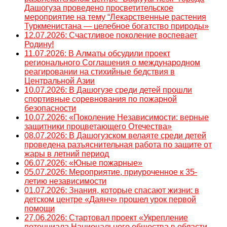
Дашогуза проведено просветительское
мероприятие на тему “Лекарственные растения
Туркменистана — целебное богатство природы»
12.07.2026: Счастливое поколение воспевает
Родину!
11.07.2026: В Алматы обсудили проект
регионального Соглашения о международном
реагировании на стихийные бедствия в
Центральной Азии
10.07.2026: В Дашогузе среди детей прошли
спортивные соревнования по пожарной
безопасности
10.07.2026: «Поколение Независимости: верные
защитники процветающего Отечества»
08.07.2026: В Дашогузском велаяте среди детей
проведена разъяснительная работа по защите от
жары в летний период
06.07.2026: «Юные пожарные»
05.07.2026: Мероприятие, приуроченное к 35-
летию независимости
01.07.2026: Знания, которые спасают жизни: в
детском центре «Даянч» прошел урок первой
помощи
27.06.2026: Стартовал проект «Укрепление
потенциала Национального общества в области