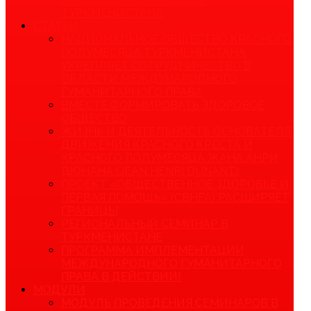
ТУРКМЕНИСТАНА
СТАТЬИ
НАЦИОНАЛЬНОЕ ОБЩЕСТВО КРАСНОГО
ПОЛУМЕСЯЦА ТУРКМЕНИСТАНА
УКРЕПЛЯЕТ СОТРУДНИЧЕСТВО В
ОБЛАСТИ МЕЖДУНАРОДНОГО
ГУМАНИТАРНОГО ПРАВА
ВМЕСТЕ ФОРМИРОВАТЬ ЗДОРОВОЕ
ОБЩЕСТВО
ЖИЗНЬ И ДЕЯТЕЛЬНОСТЬ ОСНОВАТЕЛЯ
ДВИЖЕНИЯ КРАСНОГО КРЕСТА И
КРАСНОГО ПОЛУМЕСЯЦА ЖАНА АНРИ
ДЮНАНА (JEAN HENRI DUNANT)
ПРОЕКТ «ОБЩЕСТВЕННОЕ ЗДОРОВЬЕ И
ПЕРВАЯ ПОМОЩЬ» (CBHFA) РАСШИРЯЕТ
ГРАНИЦЫ
РЕГИОНАЛЬНЫЙ СЕМИНАР В
ТУРКМЕНИСТАНЕ
ПРОГРАММА ИМПЛЕМЕНТАЦИИ
МЕЖДУНАРОДНОГО ГУМАНИТАРНОГО
ПРАВА В ДЕЙСТВИИ!
МОДУЛИ
МОДУЛЬ ПРОВЕДЕНИЯ СЕМИНАРОВ В