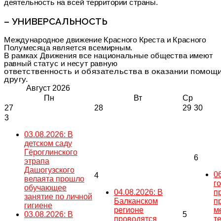
деятельность на всей территории страны.
– УНИВЕРСАЛЬНОСТЬ
Международное движение Красного Креста и Красного
Полумесяца является всемирным.
В рамках Движения все национальные общества имеют
равный статус и несут равную
ответственность и обязательства в оказании помощи
другу.
Август
2026
Пн
Вт
Ср
27
28
29
30
3
03.08.2026: В
детском саду
Гёроглинского
6
этрапа
Дашогузского
0
4
велаята прошло
г
обучающее
04.08.2026: В
п
занятие по личной
Балканском
п
гигиене
регионе
м
03.08.2026: В
5
проводятся
т