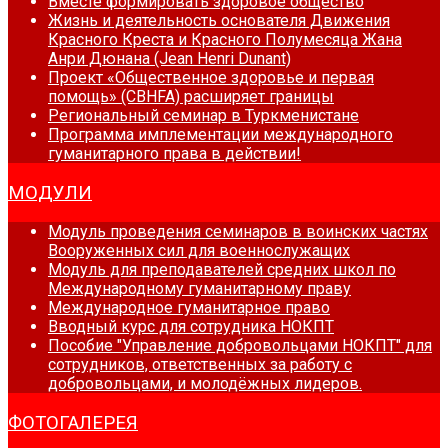
Вместе формировать здоровое общество
Жизнь и деятельность основателя Движения
Красного Креста и Красного Полумесяца Жана
Анри Дюнана (Jean Henri Dunant)
Проект «Общественное здоровье и первая
помощь» (CBHFA) расширяет границы
Региональный семинар в Туркменистане
Программа имплементации международного
гуманитарного права в действии!
МОДУЛИ
Модуль проведения семинаров в воинских частях
Вооруженных сил для военнослужащих
Модуль для преподавателей средних школ по
Международному гуманитарному праву
Международное гуманитарное право
Вводный курс для сотрудника НОКПТ
Пособие "Управление добровольцами НОКПТ" для
сотрудников, ответственных за работу с
добровольцами, и молодёжных лидеров.
ФОТОГАЛЕРЕЯ