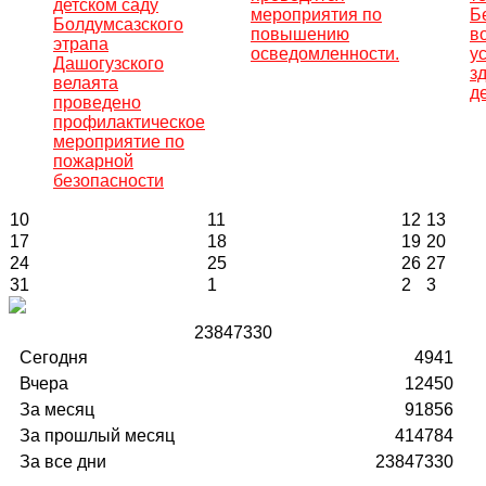
детском саду
мероприятия по
Б
Болдумсазского
повышению
в
этрапа
осведомленности.
у
Дашогузского
з
велаята
д
проведено
профилактическое
мероприятие по
пожарной
безопасности
10
11
12
13
17
18
19
20
24
25
26
27
31
1
2
3
2
3
8
4
7
3
3
0
Сегодня
4941
Вчера
12450
За месяц
91856
За прошлый месяц
414784
За все дни
23847330