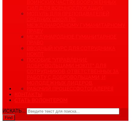
ВОИНСКИХ ЧАСТЯХ ВООРУЖЕННЫХ
СИЛ ДЛЯ ВОЕННОСЛУЖАЩИХ
МОДУЛЬ ДЛЯ ПРЕПОДАВАТЕЛЕЙ
СРЕДНИХ ШКОЛ ПО
МЕЖДУНАРОДНОМУ ГУМАНИТАРНОМУ
ПРАВУ
МЕЖДУНАРОДНОЕ ГУМАНИТАРНОЕ
ПРАВО
ВВОДНЫЙ КУРС ДЛЯ СОТРУДНИКА
НОКПТ
ПОСОБИЕ "УПРАВЛЕНИЕ
ДОБРОВОЛЬЦАМИ НОКПТ" ДЛЯ
СОТРУДНИКОВ, ОТВЕТСТВЕННЫХ ЗА
РАБОТУ С ДОБРОВОЛЬЦАМИ, И
МОЛОДЁЖНЫХ ЛИДЕРОВ.
РАБОЧИЙ ПРОЦЕСС
ФОТОГАЛЕРЕЯ
КОНТАКТЫ
СТАТЬ ВОЛОНТЕРОМ
ИСКАТЬ...
Find