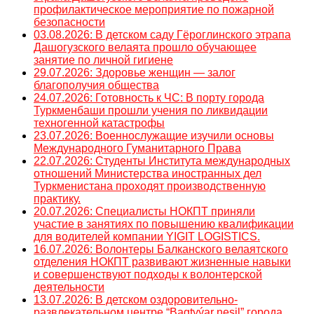
профилактическое мероприятие по пожарной
безопасности
03.08.2026: В детском саду Гёроглинского этрапа
Дашогузского велаята прошло обучающее
занятие по личной гигиене
29.07.2026: Здоровье женщин — залог
благополучия общества
24.07.2026: Готовность к ЧС: В порту города
Туркменбаши прошли учения по ликвидации
техногенной катастрофы
23.07.2026: Военнослужащие изучили основы
Международного Гуманитарного Права
22.07.2026: Студенты Института международных
отношений Министерства иностранных дел
Туркменистана проходят производственную
практику.
20.07.2026: Специалисты НОКПТ приняли
участие в занятиях по повышению квалификации
для водителей компании YIGIT LOGISTICS.
16.07.2026: Волонтеры Балканского велаятского
отделения НОКПТ развивают жизненные навыки
и совершенствуют подходы к волонтерской
деятельности
13.07.2026: В детском оздоровительно-
развлекательном центре “Bagtyýar nesil” города