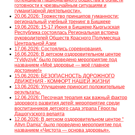
готовности к чрезвычайным ситуациям и
гуманитарной деятельности».
20.06.2026: Торжество принципов гуманности:
региональный учебный тренинг в Бишкеке
19.06.2026: 15-17 Июня в Бишкеке,Кыргызская
Республика состоялась Региональная встреча
руководителей Обществ Красного Полумесяца
Центральной Азии
17.06.2026: Состоялись соревнования.
16.06.2026: В детском оздоровительном центре
“Ýyldyzjyk” было проведено мероприятие под
названием «Моё здоровье — моё главное
достояние!»
15.06.2026: БЕЗОПАСНОСТЬ ДОРОЖНОГО
ДВИЖЕНИЯ - КОМФОРТ НАШЕЙ ЖИЗНИ
13.06.2026: Улучшение приносит положительные
результаты.
12.06.2026: Песочная терапия как важный фактор
здорового развития детей: мероприятие среди
воспитанников детского сада этрапа Гёроглы
Дашогузского велаята
12.06.2026: В детском оздоровительном центре “
Altyn Damja” было проведено мероприятие под
названием «Чистота — основа здоровья».