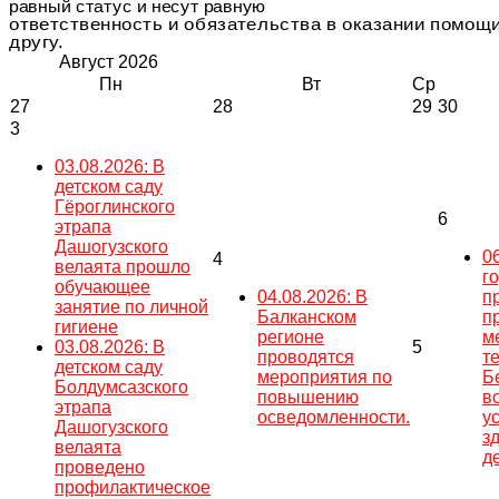
равный статус и несут равную
ответственность и обязательства в оказании помощи
другу.
Август
2026
Пн
Вт
Ср
27
28
29
30
3
03.08.2026: В
детском саду
Гёроглинского
6
этрапа
Дашогузского
0
4
велаята прошло
г
обучающее
04.08.2026: В
п
занятие по личной
Балканском
п
гигиене
регионе
м
03.08.2026: В
5
проводятся
т
детском саду
мероприятия по
Б
Болдумсазского
повышению
в
этрапа
осведомленности.
у
Дашогузского
з
велаята
д
проведено
профилактическое