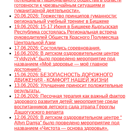
готовности к чрезвычайным ситуациям и
гуманитарной деятельности».
20.06.2026: Торжество принципов гуманности:
региональный учебный тренинг в Бишкеке
19.06.2026: 15-17 Июня в Бишкеке,Кыргызская
Республика состоялась Региональная встреча
руководителей Обществ Красного Полумесяца
Центральной Азии
17.06.2026: Состоялись соревнования.
16.06.2026: В детском оздоровительном центре
“Ýyldyzjyk” было проведено мероприятие под
названием «Моё здоровье — моё главное
достояние!»
15.06.2026: БЕЗОПАСНОСТЬ ДОРОЖНОГО
ДВИЖЕНИЯ - КОМФОРТ НАШЕЙ ЖИЗНИ
13.06.2026: Улучшение приносит положительные
результаты.
12.06.2026: Песочная терапия как важный фактор
здорового развития детей: мероприятие среди
воспитанников детского сада этрапа Гёроглы
Дашогузского велаята
12.06.2026: В детском оздоровительном центре “
Altyn Damja” было проведено мероприятие под
названием «Чистота — основа здоровья».