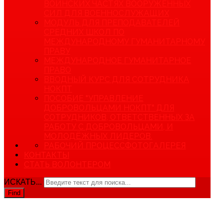
ВОИНСКИХ ЧАСТЯХ ВООРУЖЕННЫХ
СИЛ ДЛЯ ВОЕННОСЛУЖАЩИХ
МОДУЛЬ ДЛЯ ПРЕПОДАВАТЕЛЕЙ
СРЕДНИХ ШКОЛ ПО
МЕЖДУНАРОДНОМУ ГУМАНИТАРНОМУ
ПРАВУ
МЕЖДУНАРОДНОЕ ГУМАНИТАРНОЕ
ПРАВО
ВВОДНЫЙ КУРС ДЛЯ СОТРУДНИКА
НОКПТ
ПОСОБИЕ "УПРАВЛЕНИЕ
ДОБРОВОЛЬЦАМИ НОКПТ" ДЛЯ
СОТРУДНИКОВ, ОТВЕТСТВЕННЫХ ЗА
РАБОТУ С ДОБРОВОЛЬЦАМИ, И
МОЛОДЁЖНЫХ ЛИДЕРОВ.
РАБОЧИЙ ПРОЦЕСС
ФОТОГАЛЕРЕЯ
КОНТАКТЫ
СТАТЬ ВОЛОНТЕРОМ
ИСКАТЬ...
Find