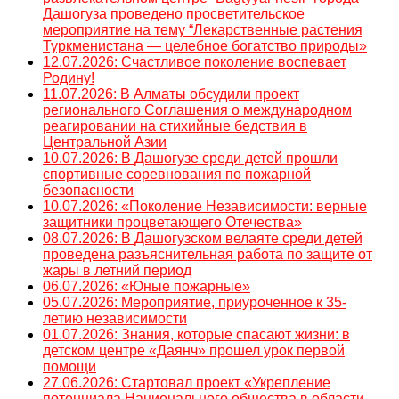
Дашогуза проведено просветительское
мероприятие на тему “Лекарственные растения
Туркменистана — целебное богатство природы»
12.07.2026: Счастливое поколение воспевает
Родину!
11.07.2026: В Алматы обсудили проект
регионального Соглашения о международном
реагировании на стихийные бедствия в
Центральной Азии
10.07.2026: В Дашогузе среди детей прошли
спортивные соревнования по пожарной
безопасности
10.07.2026: «Поколение Независимости: верные
защитники процветающего Отечества»
08.07.2026: В Дашогузском велаяте среди детей
проведена разъяснительная работа по защите от
жары в летний период
06.07.2026: «Юные пожарные»
05.07.2026: Мероприятие, приуроченное к 35-
летию независимости
01.07.2026: Знания, которые спасают жизни: в
детском центре «Даянч» прошел урок первой
помощи
27.06.2026: Стартовал проект «Укрепление
потенциала Национального общества в области