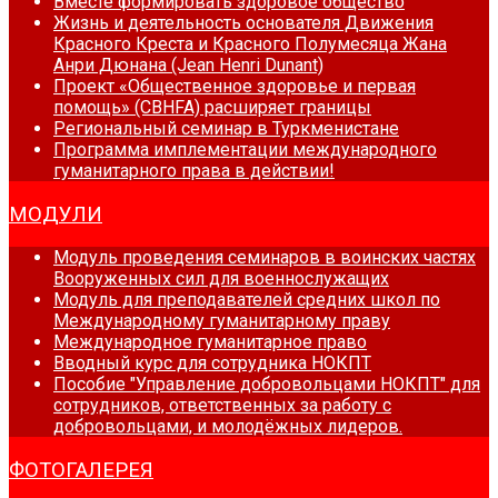
Вместе формировать здоровое общество
Жизнь и деятельность основателя Движения
Красного Креста и Красного Полумесяца Жана
Анри Дюнана (Jean Henri Dunant)
Проект «Общественное здоровье и первая
помощь» (CBHFA) расширяет границы
Региональный семинар в Туркменистане
Программа имплементации международного
гуманитарного права в действии!
МОДУЛИ
Модуль проведения семинаров в воинских частях
Вооруженных сил для военнослужащих
Модуль для преподавателей средних школ по
Международному гуманитарному праву
Международное гуманитарное право
Вводный курс для сотрудника НОКПТ
Пособие "Управление добровольцами НОКПТ" для
сотрудников, ответственных за работу с
добровольцами, и молодёжных лидеров.
ФОТОГАЛЕРЕЯ