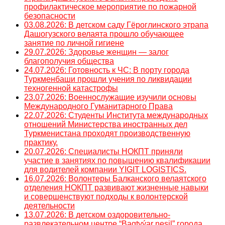
профилактическое мероприятие по пожарной
безопасности
03.08.2026: В детском саду Гёроглинского этрапа
Дашогузского велаята прошло обучающее
занятие по личной гигиене
29.07.2026: Здоровье женщин — залог
благополучия общества
24.07.2026: Готовность к ЧС: В порту города
Туркменбаши прошли учения по ликвидации
техногенной катастрофы
23.07.2026: Военнослужащие изучили основы
Международного Гуманитарного Права
22.07.2026: Студенты Института международных
отношений Министерства иностранных дел
Туркменистана проходят производственную
практику.
20.07.2026: Специалисты НОКПТ приняли
участие в занятиях по повышению квалификации
для водителей компании YIGIT LOGISTICS.
16.07.2026: Волонтеры Балканского велаятского
отделения НОКПТ развивают жизненные навыки
и совершенствуют подходы к волонтерской
деятельности
13.07.2026: В детском оздоровительно-
развлекательном центре “Bagtyýar nesil” города