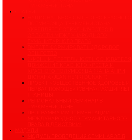
ТУРКМЕНИСТАНА
СТАТЬИ
НАЦИОНАЛЬНОЕ ОБЩЕСТВО КРАСНОГО
ПОЛУМЕСЯЦА ТУРКМЕНИСТАНА
УКРЕПЛЯЕТ СОТРУДНИЧЕСТВО В
ОБЛАСТИ МЕЖДУНАРОДНОГО
ГУМАНИТАРНОГО ПРАВА
ВМЕСТЕ ФОРМИРОВАТЬ ЗДОРОВОЕ
ОБЩЕСТВО
ЖИЗНЬ И ДЕЯТЕЛЬНОСТЬ ОСНОВАТЕЛЯ
ДВИЖЕНИЯ КРАСНОГО КРЕСТА И
КРАСНОГО ПОЛУМЕСЯЦА ЖАНА АНРИ
ДЮНАНА (JEAN HENRI DUNANT)
ПРОЕКТ «ОБЩЕСТВЕННОЕ ЗДОРОВЬЕ И
ПЕРВАЯ ПОМОЩЬ» (CBHFA) РАСШИРЯЕТ
ГРАНИЦЫ
РЕГИОНАЛЬНЫЙ СЕМИНАР В
ТУРКМЕНИСТАНЕ
ПРОГРАММА ИМПЛЕМЕНТАЦИИ
МЕЖДУНАРОДНОГО ГУМАНИТАРНОГО
ПРАВА В ДЕЙСТВИИ!
МОДУЛИ
МОДУЛЬ ПРОВЕДЕНИЯ СЕМИНАРОВ В