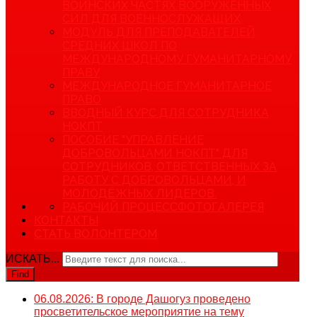
ВОИНСКИХ ЧАСТЯХ ВООРУЖЕННЫХ
СИЛ ДЛЯ ВОЕННОСЛУЖАЩИХ
МОДУЛЬ ДЛЯ ПРЕПОДАВАТЕЛЕЙ
СРЕДНИХ ШКОЛ ПО
МЕЖДУНАРОДНОМУ ГУМАНИТАРНОМУ
ПРАВУ
МЕЖДУНАРОДНОЕ ГУМАНИТАРНОЕ
ПРАВО
ВВОДНЫЙ КУРС ДЛЯ СОТРУДНИКА
НОКПТ
ПОСОБИЕ "УПРАВЛЕНИЕ
ДОБРОВОЛЬЦАМИ НОКПТ" ДЛЯ
СОТРУДНИКОВ, ОТВЕТСТВЕННЫХ ЗА
РАБОТУ С ДОБРОВОЛЬЦАМИ, И
МОЛОДЁЖНЫХ ЛИДЕРОВ.
РАБОЧИЙ ПРОЦЕСС
ФОТОГАЛЕРЕЯ
КОНТАКТЫ
СТАТЬ ВОЛОНТЕРОМ
ИСКАТЬ...
Find
06.08.2026: В городе Дашогуз проведено
просветительское мероприятие на тему