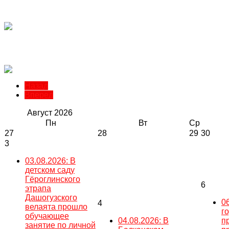
Назад
Вперед
Август
2026
Пн
Вт
Ср
27
28
29
30
3
03.08.2026: В
детском саду
Гёроглинского
6
этрапа
Дашогузского
0
4
велаята прошло
г
обучающее
04.08.2026: В
п
занятие по личной