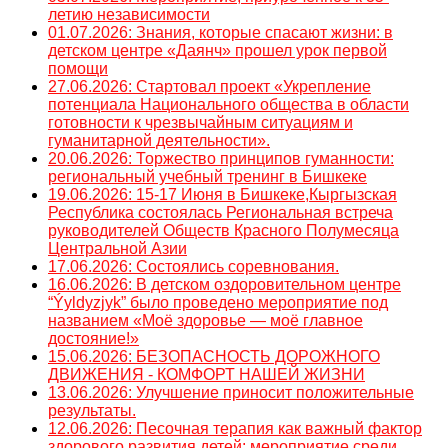
летию независимости
01.07.2026: Знания, которые спасают жизни: в
детском центре «Даянч» прошел урок первой
помощи
27.06.2026: Стартовал проект «Укрепление
потенциала Национального общества в области
готовности к чрезвычайным ситуациям и
гуманитарной деятельности».
20.06.2026: Торжество принципов гуманности:
региональный учебный тренинг в Бишкеке
19.06.2026: 15-17 Июня в Бишкеке,Кыргызская
Республика состоялась Региональная встреча
руководителей Обществ Красного Полумесяца
Центральной Азии
17.06.2026: Состоялись соревнования.
16.06.2026: В детском оздоровительном центре
“Ýyldyzjyk” было проведено мероприятие под
названием «Моё здоровье — моё главное
достояние!»
15.06.2026: БЕЗОПАСНОСТЬ ДОРОЖНОГО
ДВИЖЕНИЯ - КОМФОРТ НАШЕЙ ЖИЗНИ
13.06.2026: Улучшение приносит положительные
результаты.
12.06.2026: Песочная терапия как важный фактор
здорового развития детей: мероприятие среди