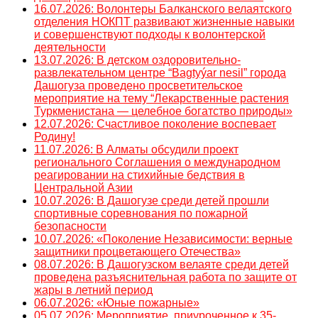
16.07.2026: Волонтеры Балканского велаятского
отделения НОКПТ развивают жизненные навыки
и совершенствуют подходы к волонтерской
деятельности
13.07.2026: В детском оздоровительно-
развлекательном центре “Bagtyýar nesil” города
Дашогуза проведено просветительское
мероприятие на тему “Лекарственные растения
Туркменистана — целебное богатство природы»
12.07.2026: Счастливое поколение воспевает
Родину!
11.07.2026: В Алматы обсудили проект
регионального Соглашения о международном
реагировании на стихийные бедствия в
Центральной Азии
10.07.2026: В Дашогузе среди детей прошли
спортивные соревнования по пожарной
безопасности
10.07.2026: «Поколение Независимости: верные
защитники процветающего Отечества»
08.07.2026: В Дашогузском велаяте среди детей
проведена разъяснительная работа по защите от
жары в летний период
06.07.2026: «Юные пожарные»
05.07.2026: Мероприятие, приуроченное к 35-