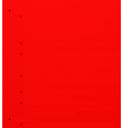
ТУРКМЕНИСТАНА
СТАТЬИ
НАЦИОНАЛЬНОЕ ОБЩЕСТВО КРАСНОГО
ПОЛУМЕСЯЦА ТУРКМЕНИСТАНА
УКРЕПЛЯЕТ СОТРУДНИЧЕСТВО В
ОБЛАСТИ МЕЖДУНАРОДНОГО
ГУМАНИТАРНОГО ПРАВА
ВМЕСТЕ ФОРМИРОВАТЬ ЗДОРОВОЕ
ОБЩЕСТВО
ЖИЗНЬ И ДЕЯТЕЛЬНОСТЬ ОСНОВАТЕЛЯ
ДВИЖЕНИЯ КРАСНОГО КРЕСТА И
КРАСНОГО ПОЛУМЕСЯЦА ЖАНА АНРИ
ДЮНАНА (JEAN HENRI DUNANT)
ПРОЕКТ «ОБЩЕСТВЕННОЕ ЗДОРОВЬЕ И
ПЕРВАЯ ПОМОЩЬ» (CBHFA) РАСШИРЯЕТ
ГРАНИЦЫ
РЕГИОНАЛЬНЫЙ СЕМИНАР В
ТУРКМЕНИСТАНЕ
ПРОГРАММА ИМПЛЕМЕНТАЦИИ
МЕЖДУНАРОДНОГО ГУМАНИТАРНОГО
ПРАВА В ДЕЙСТВИИ!
МОДУЛИ
МОДУЛЬ ПРОВЕДЕНИЯ СЕМИНАРОВ В