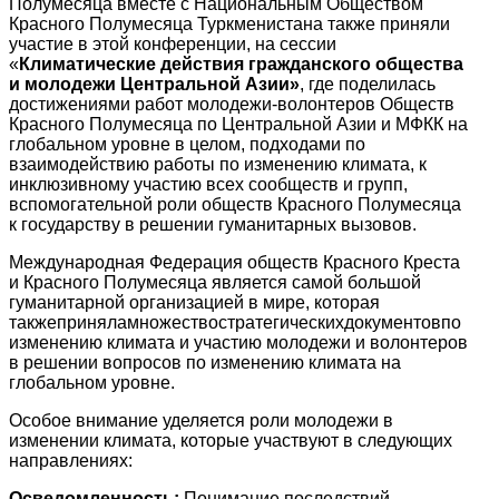
Полумесяца вместе с Национальным Обществом
Красного Полумесяца Туркменистана также приняли
участие в этой конференции, на сессии
«
Климатические действия гражданского общества
и молодежи Центральной Азии»
, где поделилась
достижениями работ молодежи-волонтеров Обществ
Красного Полумесяца по Центральной Азии и МФКК на
глобальном уровне в целом, подходами по
взаимодействию работы по изменению климата, к
инклюзивному участию всех сообществ и групп,
вспомогательной роли обществ Красного Полумесяца
к государству в решении гуманитарных вызовов.
Международная Федерация обществ Красного Креста
и Красного Полумесяца является самой большой
гуманитарной организацией в мире, которая
такжеприняламножествостратегическихдокументовпо
изменению климата и участию молодежи и волонтеров
в решении вопросов по изменению климата на
глобальном уровне.
Особое внимание уделяется роли молодежи в
изменении климата, которые участвуют в следующих
направлениях:
Осведомленность:
Понимание последствий