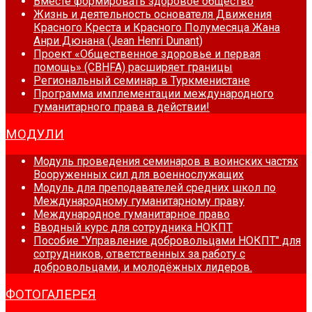
Вместе формировать здоровое общество
Жизнь и деятельность основателя Движения
Красного Креста и Красного Полумесяца Жана
Анри Дюнана (Jean Henri Dunant)
Проект «Общественное здоровье и первая
помощь» (CBHFA) расширяет границы
Региональный семинар в Туркменистане
Программа имплементации международного
гуманитарного права в действии!
МОДУЛИ
Модуль проведения семинаров в воинских частях
Вооруженных сил для военнослужащих
Модуль для преподавателей средних школ по
Международному гуманитарному праву
Международное гуманитарное право
Вводный курс для сотрудника НОКПТ
Пособие "Управление добровольцами НОКПТ" для
сотрудников, ответственных за работу с
добровольцами, и молодёжных лидеров.
ФОТОГАЛЕРЕЯ