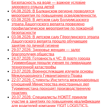
Безопасность на воде — важное условие
здорового отдыха детей
04.08.2026: В Балканском регионе проводятся
мероприятия по повышению осведомленности.
03.08.2026: В детском саду Болдумсазского
этрапа Дашогузского велаята проведено
профилактическое мероприятие по пожарной
безопасности
03.08.2026: В детском саду Гёроглинского этрапа
Дашогузского велаята прошло обучающее
занятие по личной гигиене
29.07.2026: Здоровье женщин — залог
благополучия общества
24.07.2026: Готовность к ЧС: В порту города
Туркменбаши прошли учения по ликвидации
техногенной катастрофы
23.07.2026: Военнослужащие изучили основы
Международного Гуманитарного Права
22.07.2026: Студенты Института международных
отношений Министерства иностранных дел
Туркменистана проходят производственную
практику.
20.07.2026: Специалисты НОКПТ приняли
участие в занятиях по повышению квалификации
для водителей компании YIGIT LOGISTICS.