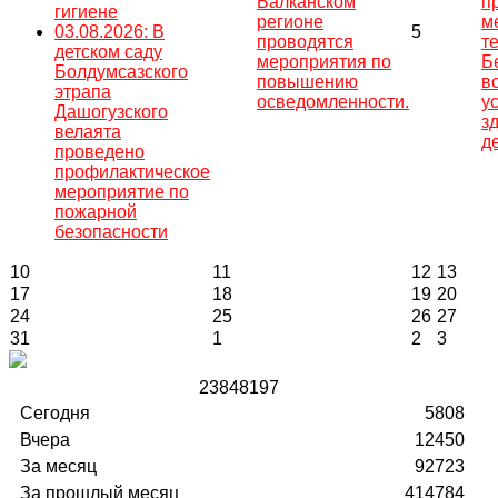
Балканском
п
гигиене
регионе
м
03.08.2026: В
5
проводятся
т
детском саду
мероприятия по
Б
Болдумсазского
повышению
в
этрапа
осведомленности.
у
Дашогузского
з
велаята
д
проведено
профилактическое
мероприятие по
пожарной
безопасности
10
11
12
13
17
18
19
20
24
25
26
27
31
1
2
3
2
3
8
4
8
1
9
7
Сегодня
5808
Вчера
12450
За месяц
92723
За прошлый месяц
414784