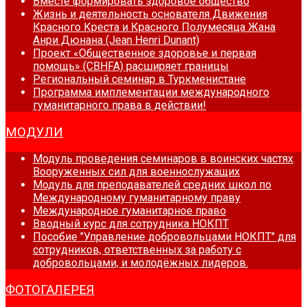
Вместе формировать здоровое общество
Жизнь и деятельность основателя Движения
Красного Креста и Красного Полумесяца Жана
Анри Дюнана (Jean Henri Dunant)
Проект «Общественное здоровье и первая
помощь» (CBHFA) расширяет границы
Региональный семинар в Туркменистане
Программа имплементации международного
гуманитарного права в действии!
МОДУЛИ
Модуль проведения семинаров в воинских частях
Вооруженных сил для военнослужащих
Модуль для преподавателей средних школ по
Международному гуманитарному праву
Международное гуманитарное право
Вводный курс для сотрудника НОКПТ
Пособие "Управление добровольцами НОКПТ" для
сотрудников, ответственных за работу с
добровольцами, и молодёжных лидеров.
ФОТОГАЛЕРЕЯ