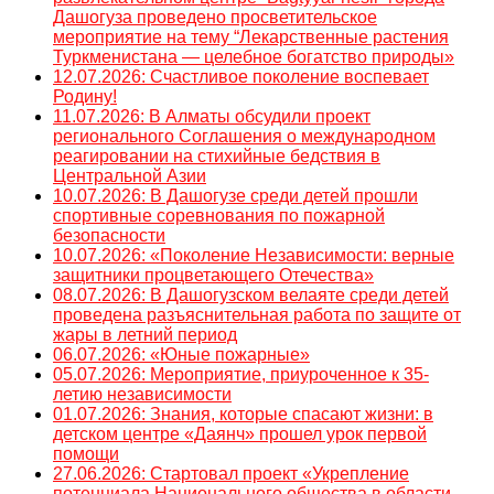
Дашогуза проведено просветительское
мероприятие на тему “Лекарственные растения
Туркменистана — целебное богатство природы»
12.07.2026: Счастливое поколение воспевает
Родину!
11.07.2026: В Алматы обсудили проект
регионального Соглашения о международном
реагировании на стихийные бедствия в
Центральной Азии
10.07.2026: В Дашогузе среди детей прошли
спортивные соревнования по пожарной
безопасности
10.07.2026: «Поколение Независимости: верные
защитники процветающего Отечества»
08.07.2026: В Дашогузском велаяте среди детей
проведена разъяснительная работа по защите от
жары в летний период
06.07.2026: «Юные пожарные»
05.07.2026: Мероприятие, приуроченное к 35-
летию независимости
01.07.2026: Знания, которые спасают жизни: в
детском центре «Даянч» прошел урок первой
помощи
27.06.2026: Стартовал проект «Укрепление
потенциала Национального общества в области