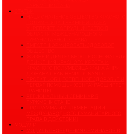
ТУРКМЕНИСТАНА
СТАТЬИ
НАЦИОНАЛЬНОЕ ОБЩЕСТВО КРАСНОГО
ПОЛУМЕСЯЦА ТУРКМЕНИСТАНА
УКРЕПЛЯЕТ СОТРУДНИЧЕСТВО В
ОБЛАСТИ МЕЖДУНАРОДНОГО
ГУМАНИТАРНОГО ПРАВА
ВМЕСТЕ ФОРМИРОВАТЬ ЗДОРОВОЕ
ОБЩЕСТВО
ЖИЗНЬ И ДЕЯТЕЛЬНОСТЬ ОСНОВАТЕЛЯ
ДВИЖЕНИЯ КРАСНОГО КРЕСТА И
КРАСНОГО ПОЛУМЕСЯЦА ЖАНА АНРИ
ДЮНАНА (JEAN HENRI DUNANT)
ПРОЕКТ «ОБЩЕСТВЕННОЕ ЗДОРОВЬЕ И
ПЕРВАЯ ПОМОЩЬ» (CBHFA) РАСШИРЯЕТ
ГРАНИЦЫ
РЕГИОНАЛЬНЫЙ СЕМИНАР В
ТУРКМЕНИСТАНЕ
ПРОГРАММА ИМПЛЕМЕНТАЦИИ
МЕЖДУНАРОДНОГО ГУМАНИТАРНОГО
ПРАВА В ДЕЙСТВИИ!
МОДУЛИ
МОДУЛЬ ПРОВЕДЕНИЯ СЕМИНАРОВ В