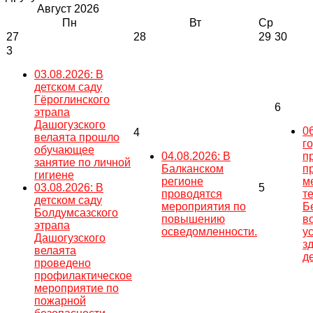
Август
2026
Пн
Вт
Ср
27
28
29
30
3
03.08.2026: В
детском саду
Гёроглинского
6
этрапа
Дашогузского
0
4
велаята прошло
г
обучающее
04.08.2026: В
п
занятие по личной
Балканском
п
гигиене
регионе
м
03.08.2026: В
5
проводятся
т
детском саду
мероприятия по
Б
Болдумсазского
повышению
в
этрапа
осведомленности.
у
Дашогузского
з
велаята
д
проведено
профилактическое
мероприятие по
пожарной