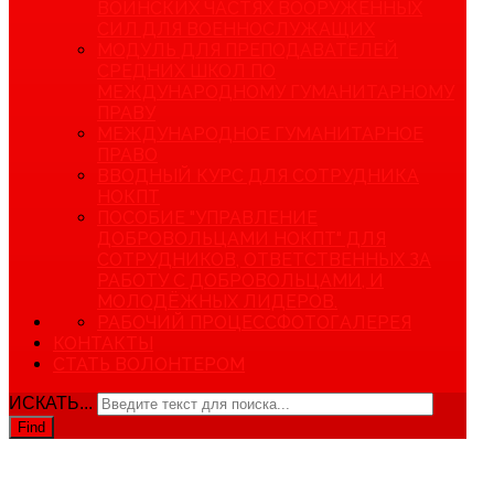
ВОИНСКИХ ЧАСТЯХ ВООРУЖЕННЫХ
СИЛ ДЛЯ ВОЕННОСЛУЖАЩИХ
МОДУЛЬ ДЛЯ ПРЕПОДАВАТЕЛЕЙ
СРЕДНИХ ШКОЛ ПО
МЕЖДУНАРОДНОМУ ГУМАНИТАРНОМУ
ПРАВУ
МЕЖДУНАРОДНОЕ ГУМАНИТАРНОЕ
ПРАВО
ВВОДНЫЙ КУРС ДЛЯ СОТРУДНИКА
НОКПТ
ПОСОБИЕ "УПРАВЛЕНИЕ
ДОБРОВОЛЬЦАМИ НОКПТ" ДЛЯ
СОТРУДНИКОВ, ОТВЕТСТВЕННЫХ ЗА
РАБОТУ С ДОБРОВОЛЬЦАМИ, И
МОЛОДЁЖНЫХ ЛИДЕРОВ.
РАБОЧИЙ ПРОЦЕСС
ФОТОГАЛЕРЕЯ
КОНТАКТЫ
СТАТЬ ВОЛОНТЕРОМ
ИСКАТЬ...
Find