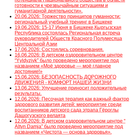
готовности к чрезвычайным ситуациям и
гуманитарной деятельности».
20.06.2026: Торжество принципов гуманности:
региональный учебный тренинг в Бишкеке
19.06.2026: 15-17 Июня в Бишкеке,Кыргызская
Республика состоялась Региональная встреча
руководителей Обществ Красного Полумесяца
Центральной Азии
17.06.2026: Состоялись соревнования.
16.06.2026: В детском оздоровительном центре
“Ýyldyzjyk” было проведено мероприятие под
названием «Моё здоровье — моё главное
достояние!»
15.06.2026: БЕЗОПАСНОСТЬ ДОРОЖНОГО
ДВИЖЕНИЯ - КОМФОРТ НАШЕЙ ЖИЗНИ
13.06.2026: Улучшение приносит положительные
результаты.
12.06.2026: Песочная терапия как важный фактор
здорового развития детей: мероприятие среди
воспитанников детского сада этрапа Гёроглы
Дашогузского велаята
12.06.2026: В детском оздоровительном центре “
Altyn Damja” было проведено мероприятие под
названием «Чистота — основа здоровья».