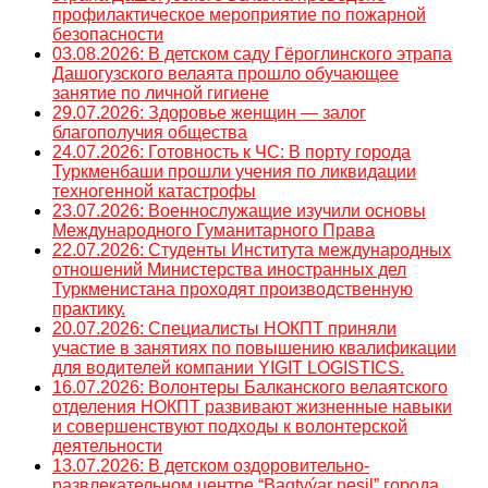
профилактическое мероприятие по пожарной
безопасности
03.08.2026: В детском саду Гёроглинского этрапа
Дашогузского велаята прошло обучающее
занятие по личной гигиене
29.07.2026: Здоровье женщин — залог
благополучия общества
24.07.2026: Готовность к ЧС: В порту города
Туркменбаши прошли учения по ликвидации
техногенной катастрофы
23.07.2026: Военнослужащие изучили основы
Международного Гуманитарного Права
22.07.2026: Студенты Института международных
отношений Министерства иностранных дел
Туркменистана проходят производственную
практику.
20.07.2026: Специалисты НОКПТ приняли
участие в занятиях по повышению квалификации
для водителей компании YIGIT LOGISTICS.
16.07.2026: Волонтеры Балканского велаятского
отделения НОКПТ развивают жизненные навыки
и совершенствуют подходы к волонтерской
деятельности
13.07.2026: В детском оздоровительно-
развлекательном центре “Bagtyýar nesil” города